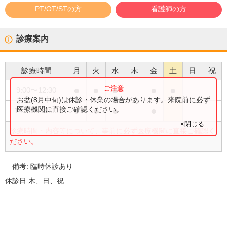
PT/OT/STの方
看護師の方
診療案内
診療時間
月
火
水
木
金
土
日
祝
●
●
●
●
●
9:00
〜
12:30
お盆(8月中旬)は休診・休業の場合があります。来院前に必ず
●
●
●
●
医療機関に直接ご確認ください。
14:30
〜
19:00
×閉じる
診療時間・内容等について、事前に必ず医療機関に直接ご確認く
ださい。
備考:
臨時休診あり
休診日:
木、日、祝