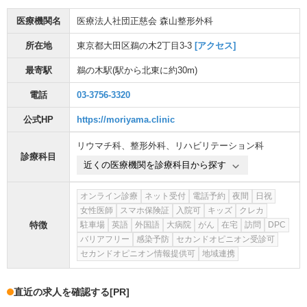
医療機関名
医療法人社団正慈会 森山整形外科
所在地
東京都大田区鵜の木2丁目3-3
[アクセス]
最寄駅
鵜の木駅
(駅から
北東に約30m
)
電話
03-3756-3320
公式HP
https://moriyama.clinic
リウマチ科
、
整形外科
、
リハビリテーション科
診療科目
近くの医療機関を診療科目から探す
オンライン診療
ネット受付
電話予約
夜間
日祝
女性医師
スマホ保険証
入院可
キッズ
クレカ
特徴
駐車場
英語
外国語
大病院
がん
在宅
訪問
DPC
バリアフリー
感染予防
セカンドオピニオン受診可
セカンドオピニオン情報提供可
地域連携
直近の求人を確認する
[PR]