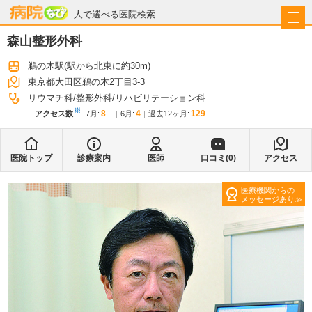
病院なび
人で選べる医院検索
森山整形外科
鵜の木駅
(駅から
北東に約30m
)
東京都大田区鵜の木2丁目3-3
リウマチ科
整形外科
リハビリテーション科
※
8
4
129
アクセス数
7月
:
6月
:
過去12ヶ月:
医院トップ
診療案内
医師
口コミ(
0
)
アクセス
医療機関からの
メッセージあり