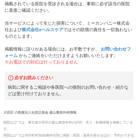
掲載されている医院を受診される場合は、事前に必ず該当の医院
に直接ご確認ください。
当サービスによって生じた損害について、ミーカンパニー株式会
社および
株式会社eヘルスケア
ではその賠償の責任を一切負わない
ものとします。
掲載情報に誤りがある場合には、お手数ですが、
お問い合わせフ
ォーム
からご連絡をいただけますようお願いいたします。
※お電話での対応は行っておりません
必ずお読みください
病気に関するご相談や各医院への個別のお問い合わせ・紹介な
どは受け付けておりません。
大田区
の
医療法人社団正慈会 森山整形外科
情報
病院なび では、
東京都
大田区
の
森山整形外科
の
評判・求人・転職
情報を掲載していま
す。
病院なび では市区町村別/診療科目別に病院・医院・薬局を探せるほか、予約ができる