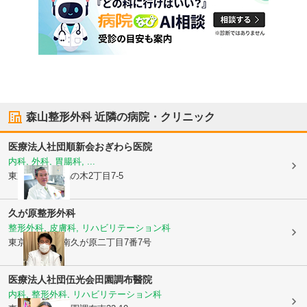
森山整形外科
近隣の病院・クリニック
医療法人社団順新会
おぎわら医院
内科, 外科, 胃腸科, ...
東京都大田区
鵜の木2丁目7-5
久が原整形外科
整形外科, 皮膚科, リハビリテーション科
東京都大田区
南久が原二丁目7番7号
医療法人社団伍光会
田園調布醫院
内科, 整形外科, リハビリテーション科