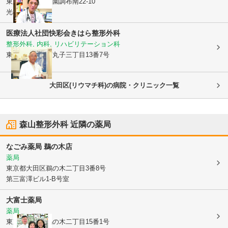
東京都大田区
田園調布南22-10
光機舎ビル1階
医療法人社団快彩会きはら整形外科
整形外科, 内科, リハビリテーション科
東京都大田区
下丸子三丁目13番7号
大田区(リウマチ科)の病院・クリニック一覧
森山整形外科
近隣の薬局
なごみ薬局 鵜の木店
薬局
東京都大田区
鵜の木二丁目3番8号
第三富澤ビル1-B号室
大富士薬局
薬局
東京都大田区
鵜の木二丁目15番1号