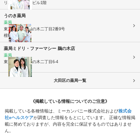
リバーフロントビル1階
うのき薬局
薬局
東京都大田区
鵜の木二丁目2番9号
檀B・L・D1階
薬局ミドリ・ファーマシー 鵜の木店
薬局
東京都大田区
鵜の木二丁目6-4
大田区
の薬局一覧
《掲載している情報についてのご注意》
掲載している各種情報は、ミーカンパニー株式会社および
株式会
社eヘルスケア
が調査した情報をもとにしています。 正確な情報掲
載に努めておりますが、内容を完全に保証するものではありませ
ん。