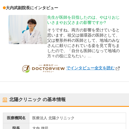
大内武
副院長
にインタビュー
先生が医師を目指したのは、やはりおじ
いさまやお父さまの影響ですか?
そうですね。両方の影響を受けていると
思います。祖父は循環器の医師として、
父は整形外科の医師として、地域のみな
さんに頼りにされている姿を見て育ちま
したので、「自分も医師になって地域の
方々の役に立ちたい」…
でインタビュー全文を読む
DOCTORVIEW
北陽クリニック
の基本情報
医療機関名
医療法人 北陽クリニック
院長
大内 啓司