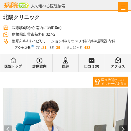
病院なび
人で選べる医院検索
北陽クリニック
武志駅
(駅から
南西に約610m
)
島根県出雲市荻杼町327-2
整形外科
リハビリテーション科
リウマチ科
内科
循環器内科
※
21
39
482
アクセス数
7月
:
6月
:
過去12ヶ月:
医院トップ
診療案内
医師
口コミ(
0
)
アクセス
医療機関からの
メッセージあり