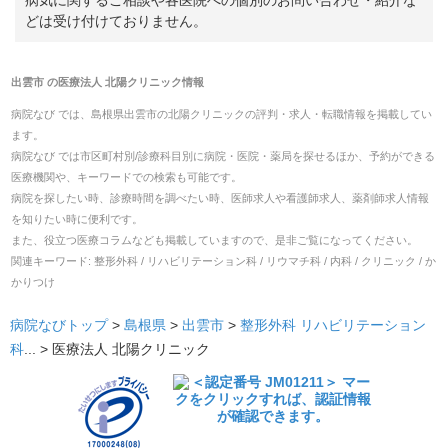
病気に関するご相談や各医院への個別のお問い合わせ・紹介な
どは受け付けておりません。
出雲市
の
医療法人 北陽クリニック
情報
病院なび では、
島根県
出雲市
の
北陽クリニック
の
評判・求人・転職
情報を掲載してい
ます。
病院なび では市区町村別/診療科目別に病院・医院・薬局を探せるほか、予約ができる
医療機関や、キーワードでの検索も可能です。
病院を探したい時、診療時間を調べたい時、医師求人や看護師求人、薬剤師求人情報
を知りたい時に便利です。
また、役立つ医療コラムなども掲載していますので、是非ご覧になってください。
関連キーワード:
整形外科 / リハビリテーション科 / リウマチ科 / 内科 / クリニック / か
かりつけ
病院なびトップ
>
島根県
>
出雲市
>
整形外科
リハビリテーション
科
... >
医療法人 北陽クリニック