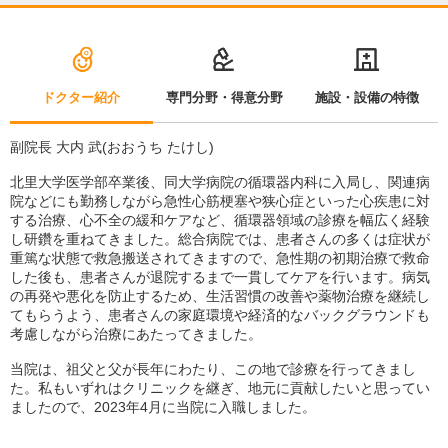
ドクター紹介
専門分野・得意分野
施設・設備の特徴
副院長 大内 武(おおうち たけし)
北里大学医学部卒業後、同大学病院の循環器内科に入局し、関連病
院などにも勤務しながら急性心筋梗塞や狭心症といった心疾患に対
する治療、心不全の緩和ケアなど、循環器領域の診療を幅広く経験
し研鑽を重ねてきました。総合病院では、患者さんの多くは症状が
重篤な状態で救急搬送されてきますので、急性期の初期治療で救命
した後も、患者さんが退院するまで一貫してケアを行います。病気
の再発や悪化を防止するため、生活習慣の改善や薬物治療を継続し
てもらうよう、患者さんの家庭環境や経済的なバックグラウンドも
考慮しながら治療にあたってきました。
当院は、祖父と父が長年にわたり、この地で診療を行ってきまし
た。私もいずれはクリニックを継ぎ、地元に貢献したいと思ってい
ましたので、2023年4月に当院に入職しました。