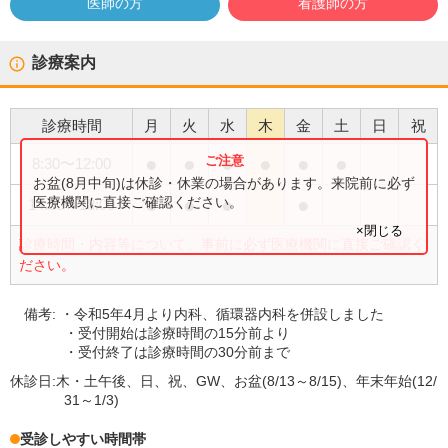
医師の方
看護師の方
診療案内
診療時間
月
火
水
木
金
土
日
祝
●
●
●
●
●
●
8:30
〜
12:00
お盆(8月中旬)は休診・休業の場合があります。来院前に必ず
●
●
●
●
医療機関に直接ご確認ください。
14:30
〜
18:00
×閉じる
診療時間・内容等について、事前に必ず医療機関に直接ご確認く
ださい。
備考:
・令和5年4月より内科、循環器内科を併設しました
・受付開始は診療時間の15分前より
・受付終了は診療時間の30分前まで
休診日:
木・土午後、日、祝、GW、お盆(8/13～8/15)、年末年始(12/
31～1/3)
受診しやすい時間帯