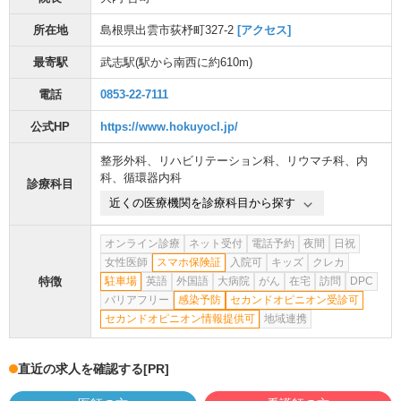
所在地
島根県出雲市荻杼町327-2
[アクセス]
最寄駅
武志駅
(駅から
南西に約610m
)
電話
0853-22-7111
公式HP
https://www.hokuyocl.jp/
整形外科
、
リハビリテーション科
、
リウマチ科
、
内
科
、
循環器内科
診療科目
近くの医療機関を診療科目から探す
オンライン診療
ネット受付
電話予約
夜間
日祝
女性医師
スマホ保険証
入院可
キッズ
クレカ
特徴
駐車場
英語
外国語
大病院
がん
在宅
訪問
DPC
バリアフリー
感染予防
セカンドオピニオン受診可
セカンドオピニオン情報提供可
地域連携
直近の求人を確認する
[PR]