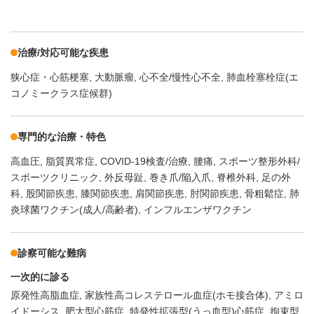
治療/対応可能な疾患
狭心症・心筋梗塞
大動脈瘤
心不全/慢性心不全
肺血栓塞栓症(エ
コノミークラス症候群)
専門的な治療・特色
高血圧
脂質異常症
COVID-19検査/治療
腰痛
スポーツ整形外科/
スポーツクリニック
外反母趾
巻き爪/陥入爪
脊椎外科
足の外
科
股関節疾患
膝関節疾患
肩関節疾患
肘関節疾患
骨粗鬆症
肺
炎球菌ワクチン(成人/高齢者)
インフルエンザワクチン
診察可能な難病
一次的に診る
原発性高脂血症
家族性高コレステロール血症(ホモ接合体)
アミロ
イドーシス
肥大型心筋症
特発性拡張型(うっ血型)心筋症
拘束型