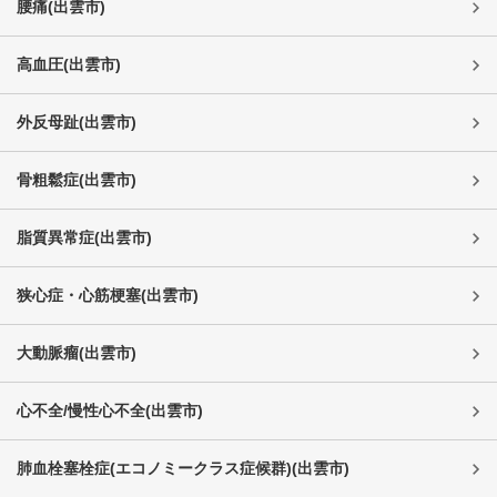
腰痛
(
出雲市
)
高血圧
(
出雲市
)
外反母趾
(
出雲市
)
骨粗鬆症
(
出雲市
)
脂質異常症
(
出雲市
)
狭心症・心筋梗塞
(
出雲市
)
大動脈瘤
(
出雲市
)
心不全/慢性心不全
(
出雲市
)
肺血栓塞栓症(エコノミークラス症候群)
(
出雲市
)