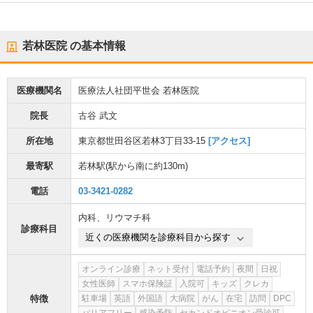
若林医院
の基本情報
医療機関名
医療法人社団平世会 若林医院
院長
古谷 武文
所在地
東京都世田谷区若林3丁目33-15
[アクセス]
最寄駅
若林駅
(駅から
南に約130m
)
電話
03-3421-0282
内科
、
リウマチ科
診療科目
近くの医療機関を診療科目から探す
オンライン診療
ネット受付
電話予約
夜間
日祝
女性医師
スマホ保険証
入院可
キッズ
クレカ
特徴
駐車場
英語
外国語
大病院
がん
在宅
訪問
DPC