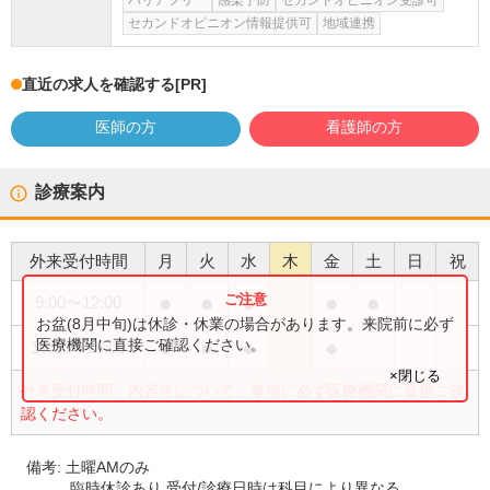
バリアフリー
感染予防
セカンドオピニオン受診可
セカンドオピニオン情報提供可
地域連携
直近の求人を確認する
[PR]
医師の方
看護師の方
診療案内
外来受付時間
月
火
水
木
金
土
日
祝
●
●
●
●
●
9:00
〜
12:00
お盆(8月中旬)は休診・休業の場合があります。来院前に必ず
●
●
●
●
医療機関に直接ご確認ください。
15:00
〜
18:00
×閉じる
外来受付時間・内容等について、事前に必ず医療機関に直接ご確
認ください。
備考:
土曜AMのみ
臨時休診あり 受付/診療日時は科目により異なる