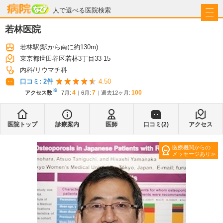
病院なび
人で選べる医院検索
若林医院
若林駅
(駅から
南に約130m
)
東京都世田谷区若林3丁目33-15
内科
リウマチ科
口コミ:
2
件
4.50
※
4
7
100
アクセス数
7月
:
6月
:
過去12ヶ月:
医院トップ
診療案内
医師
口コミ(
2
)
アクセス
医療機関からの
メッセージあり