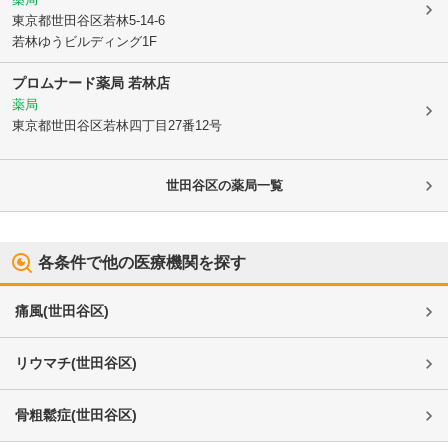
東京都世田谷区
若林5-14-6
若林ゆうビルディング1F
プロムナード薬局 若林店
薬局
東京都世田谷区
若林四丁目27番12号
世田谷区
の薬局一覧
各条件で他の医療機関を探す
痛風
(
世田谷区
)
リウマチ
(
世田谷区
)
骨粗鬆症
(
世田谷区
)