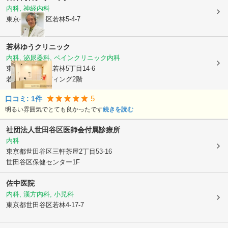
内科, 神経内科
東京都世田谷区
若林5-4-7
若林ゆうクリニック
内科, 泌尿器科, ペインクリニック内科
東京都世田谷区
若林5丁目14-6
若林ゆうビルディング2階
5
口コミ:
1
件
明るい雰囲気でとても良かったです
続きを読む
社団法人
世田谷区医師会付属診療所
内科
東京都世田谷区
三軒茶屋2丁目53-16
世田谷区保健センター1F
佐中医院
内科, 漢方内科, 小児科
東京都世田谷区
若林4-17-7