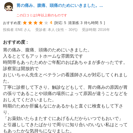
胃の痛み、腹痛、頭痛のためにいきました。...
この口コミは1年以上前のものです
4
おすすめ度:
[
対応:
5
清潔感:
3
待ち時間:
5
]
投稿者: ENE さん
受診者: 本人 (女性・ 30代)
受診時期: 2016年
おすすめ度 :
胃の痛み、腹痛、頭痛のためにいきました。
入るととてもアットホームな雰囲気です
時間帯もあったためかご年配のおばあちゃまが多かったです。
診察室は開放的で
おじいちゃん先生とベテランの看護師さんが対応してくれまし
た。
丁寧に診察して下さり。触診などもして、胃の痛みの原因が胃
の張りであることや頭痛の場所によって原因が違うことなどを
おしえてくださいました。
時期のためか肝臓もなにかあるかもと直ぐに検査もして下さ
り、
「お薬効いたらまたすぐにあげるんだからいつでもおいで」
と引越ししてきたばかりで周りに知り合いのいない私はとって
もあったかな気持ちになりました。