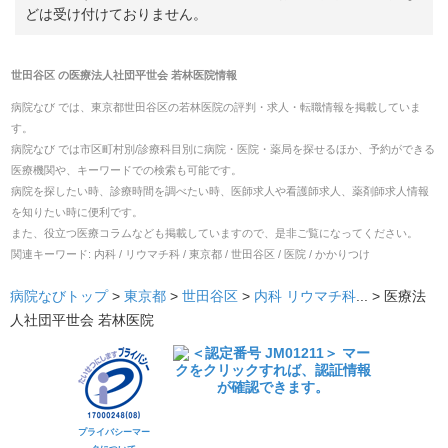
どは受け付けておりません。
世田谷区
の
医療法人社団平世会 若林医院
情報
病院なび では、
東京都
世田谷区
の
若林医院
の
評判・求人・転職
情報を掲載していま
す。
病院なび では市区町村別/診療科目別に病院・医院・薬局を探せるほか、予約ができる
医療機関や、キーワードでの検索も可能です。
病院を探したい時、診療時間を調べたい時、医師求人や看護師求人、薬剤師求人情報
を知りたい時に便利です。
また、役立つ医療コラムなども掲載していますので、是非ご覧になってください。
関連キーワード:
内科 / リウマチ科 / 東京都 / 世田谷区 / 医院 / かかりつけ
病院なびトップ
>
東京都
>
世田谷区
>
内科
リウマチ科
... >
医療法
人社団平世会 若林医院
プライバシーマー