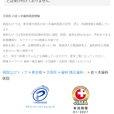
どは受け付けておりません。
大田区
の
佐々木歯科医院
情報
病院なび では、
東京都
大田区
の
佐々木歯科医院
の
評判・求人・転職
情報を掲載してい
ます。
病院なび では市区町村別/診療科目別に病院・医院・薬局を探せるほか、予約ができる
医療機関や、キーワードでの検索も可能です。
病院を探したい時、診療時間を調べたい時、医師求人や看護師求人、薬剤師求人情報
を知りたい時に便利です。
また、役立つ医療コラムなども掲載していますので、是非ご覧になってください。
関連キーワード:
歯科 / 矯正歯科 / 小児歯科 / 大田区 / 医院 / かかりつけ
病院なびトップ
>
東京都
>
大田区
>
歯科
矯正歯科
... >
佐々木歯科
医院
プライバシーマークについて