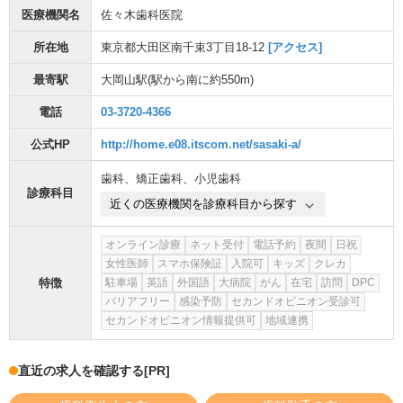
医療機関名
佐々木歯科医院
所在地
東京都大田区南千束3丁目18-12
[アクセス]
最寄駅
大岡山駅
(駅から
南に約550m
)
電話
03-3720-4366
公式HP
http://home.e08.itscom.net/sasaki-a/
歯科
、
矯正歯科
、
小児歯科
診療科目
近くの医療機関を診療科目から探す
オンライン診療
ネット受付
電話予約
夜間
日祝
女性医師
スマホ保険証
入院可
キッズ
クレカ
特徴
駐車場
英語
外国語
大病院
がん
在宅
訪問
DPC
バリアフリー
感染予防
セカンドオピニオン受診可
セカンドオピニオン情報提供可
地域連携
直近の求人を確認する
[PR]