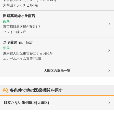
大岡山テラッチビル1階
田辺薬局緑ヶ丘南店
薬局
東京都目黒区
緑が丘3-7-7
ソレイユ緑ヶ丘
スギ薬局 石川台店
薬局
東京都大田区
東雪谷二丁目5番1号
エンゼルハイム東雪谷1階
大田区
の薬局一覧
各条件で他の医療機関を探す
目立たない歯列矯正
(
大田区
)