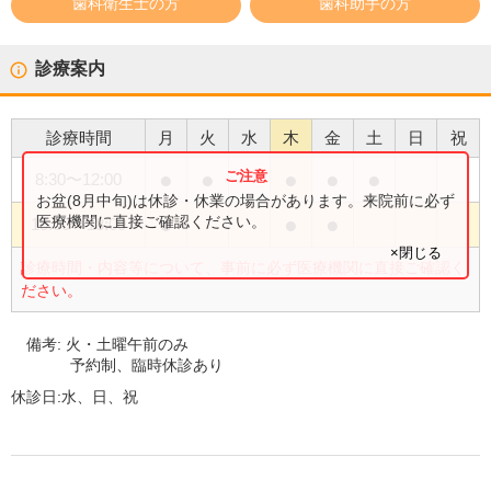
歯科衛生士の方
歯科助手の方
診療案内
診療時間
月
火
水
木
金
土
日
祝
●
●
●
●
●
8:30
〜
12:00
お盆(8月中旬)は休診・休業の場合があります。来院前に必ず
●
●
●
医療機関に直接ご確認ください。
15:00
〜
18:00
×閉じる
診療時間・内容等について、事前に必ず医療機関に直接ご確認く
ださい。
備考:
火・土曜午前のみ
予約制、臨時休診あり
休診日:
水、日、祝