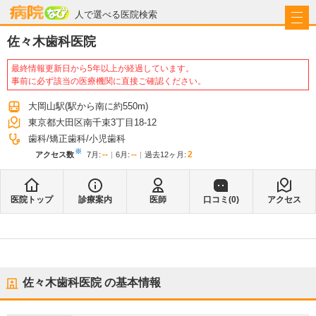
病院なび
人で選べる医院検索
佐々木歯科医院
最終情報更新日から5年以上が経過しています。
事前に必ず該当の医療機関に直接ご確認ください。
大岡山駅
(駅から
南に約550m
)
東京都大田区南千束3丁目18-12
歯科
矯正歯科
小児歯科
※
--
--
2
アクセス数
7月
:
6月
:
過去12ヶ月:
医院トップ
診療案内
医師
口コミ(
0
)
アクセス
佐々木歯科医院
の基本情報