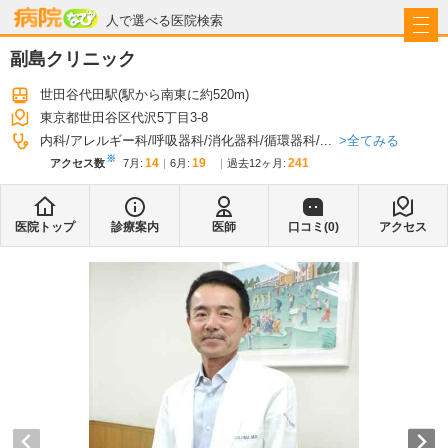
病院なび
人で選べる医院検索
副島クリニック
世田谷代田駅
(駅から
南東に約520m
)
東京都世田谷区代沢5丁目3-8
全てみる
内科
アレルギー科
呼吸器科
消化器科
循環器科
...
※
14
19
241
アクセス数
7月
:
6月
:
過去12ヶ月:
医院トップ
診療案内
医師
口コミ(
0
)
アクセス