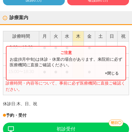
医師の方
看護師の方
診療案内
診療時間
月
火
水
木
金
土
日
祝
●
●
●
●
9:00
〜
12:30
●
お盆(8月中旬)は休診・休業の場合があります。来院前に必ず
9:00
〜
13:00
医療機関に直接ご確認ください。
●
●
●
●
15:00
〜
18:30
×閉じる
診療時間・内容等について、事前に必ず医療機関に直接ご確認く
ださい。
休診日:
木、日、祝
予約・受付
明日◯
初診受付