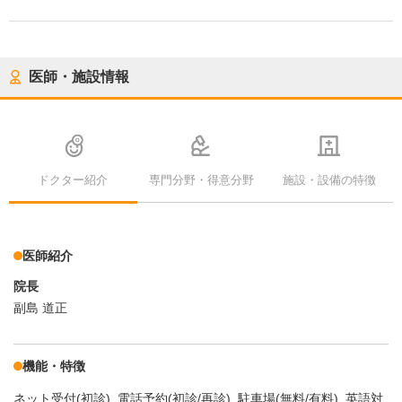
医師・施設情報
ドクター紹介
専門分野・得意分野
施設・設備の特徴
医師紹介
院長
副島 道正
機能・特徴
ネット受付(初診)
電話予約(初診/再診)
駐車場(無料/有料)
英語対