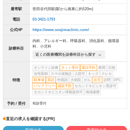
最寄駅
世田谷代田駅
(駅から
南東に約520m
)
電話
03-3421-1793
公式HP
https://www.soejimaclinic.com/
内科
、
アレルギー科
、
呼吸器科
、
消化器科
、
循環器
科
、
小児科
診療科目
近くの医療機関を診療科目から探す
オンライン診療
ネット受付
電話予約
夜間
日祝
女性医師
スマホ保険証
入院可
キッズ
クレカ
特徴
駐車場
英語
外国語
大病院
がん
在宅
訪問
DPC
バリアフリー
感染予防
セカンドオピニオン受診可
セカンドオピニオン情報提供可
地域連携
予約 / 受付
初診受付
直近の求人を確認する
[PR]