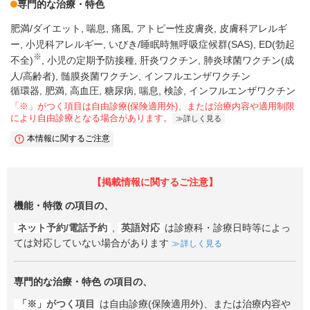
専門的な治療・特色
肥満/ダイエット
喘息
痛風
アトピー性皮膚炎
皮膚科アレルギ
ー
小児科アレルギー
いびき/睡眠時無呼吸症候群(SAS)
ED(勃起
※
不全)
小児の定期予防接種
肝炎ワクチン
肺炎球菌ワクチン(成
人/高齢者)
髄膜炎菌ワクチン
インフルエンザワクチン
循環器, 肥満, 高血圧, 糖尿病, 喘息, 検診, インフルエンザワクチン
「※」がつく項目は自由診療(保険適用外)、または治療内容や適用制限
により自由診療となる場合があります。
詳しく見る
本情報に関するご注意
【掲載情報に関するご注意】
機能・特徴
の項目の、
ネット予約/電話予約
,
英語対応
は診療科・診療日時等によっ
ては対応していない場合があります
詳しく見る
専門的な治療・特色
の項目の、
「※」がつく項目
は自由診療(保険適用外)、または治療内容や