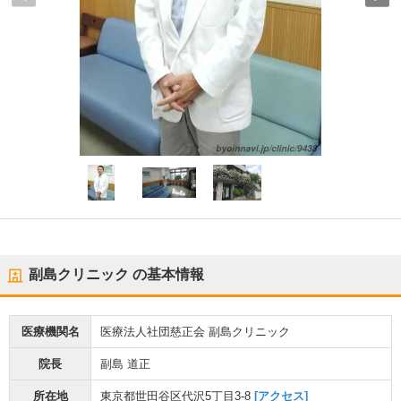
副島クリニック
の基本情報
医療機関名
医療法人社団慈正会 副島クリニック
院長
副島 道正
所在地
東京都世田谷区代沢5丁目3-8
[アクセス]