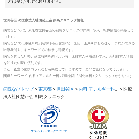
どは受け付けておりません。
世田谷区
の
医療法人社団慈正会 副島クリニック
情報
病院なび では、
東京都
世田谷区
の
副島クリニック
の
評判・求人・転職
情報を掲載して
います。
病院なび では市区町村別/診療科目別に病院・医院・薬局を探せるほか、予約ができる
医療機関や、キーワードでの検索も可能です。
病院を探したい時、診療時間を調べたい時、医師求人や看護師求人、薬剤師求人情報
を知りたい時に便利です。
また、役立つ医療コラムなども掲載していますので、是非ご覧になってください。
関連キーワード:
内科 / アレルギー科 / 呼吸器科 / 消化器科 / クリニック / かかりつけ
病院なびトップ
>
東京都
>
世田谷区
>
内科
アレルギー科
... >
医療
法人社団慈正会 副島クリニック
プライバシーマークについて