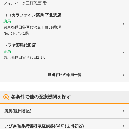
フィルパーク三軒茶屋1階
ココカラファイン薬局 下北沢店
薬局
東京都世田谷区
代沢五丁目31番8号
No.R下北沢1階
トラヤ薬局代田店
薬局
東京都世田谷区
代田1-1-5
世田谷区
の薬局一覧
各条件で他の医療機関を探す
痛風
(
世田谷区
)
いびき/睡眠時無呼吸症候群(SAS)
(
世田谷区
)