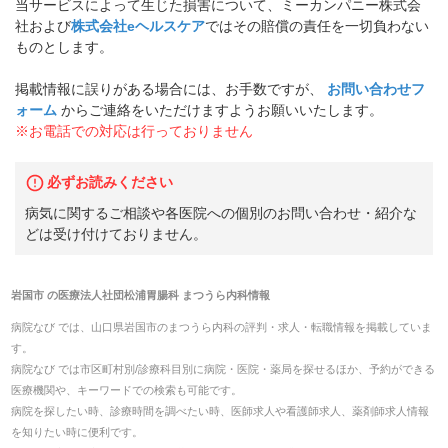
当サービスによって生じた損害について、ミーカンパニー株式会
社および
株式会社eヘルスケア
ではその賠償の責任を一切負わない
ものとします。
掲載情報に誤りがある場合には、お手数ですが、
お問い合わせフ
ォーム
からご連絡をいただけますようお願いいたします。
※お電話での対応は行っておりません
必ずお読みください
病気に関するご相談や各医院への個別のお問い合わせ・紹介な
どは受け付けておりません。
岩国市
の
医療法人社団松浦胃腸科 まつうら内科
情報
病院なび では、
山口県
岩国市
の
まつうら内科
の
評判・求人・転職
情報を掲載していま
す。
病院なび では市区町村別/診療科目別に病院・医院・薬局を探せるほか、予約ができる
医療機関や、キーワードでの検索も可能です。
病院を探したい時、診療時間を調べたい時、医師求人や看護師求人、薬剤師求人情報
を知りたい時に便利です。