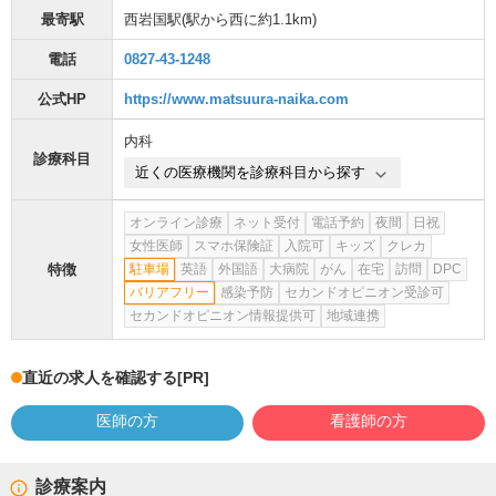
最寄駅
西岩国駅
(駅から
西に約1.1km
)
電話
0827-43-1248
公式HP
https://www.matsuura-naika.com
内科
診療科目
近くの医療機関を診療科目から探す
オンライン診療
ネット受付
電話予約
夜間
日祝
女性医師
スマホ保険証
入院可
キッズ
クレカ
特徴
駐車場
英語
外国語
大病院
がん
在宅
訪問
DPC
バリアフリー
感染予防
セカンドオピニオン受診可
セカンドオピニオン情報提供可
地域連携
直近の求人を確認する
[PR]
医師の方
看護師の方
診療案内