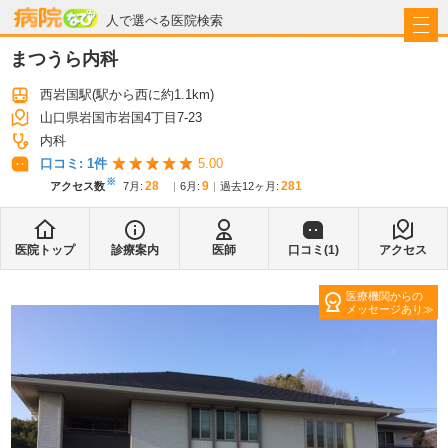
病院なび
人で選べる医院検索
まつうら内科
西岩国駅
(駅から
西に約1.1km
)
山口県岩国市岩国4丁目7-23
内科
口コミ:
1
件
5.00
※
28
9
281
アクセス数
7月
:
6月
:
過去12ヶ月:
医院トップ
診療案内
医師
口コミ(
1
)
アクセス
医療機関からの
メッセージあり