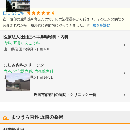
4
口コミ:
1
件
左下腹部に違和感を覚えたので、街の泌尿器科から始まり、そのほかの病院を
紹介されながら、最終的に錦病院にやってきました。胃...
続きを読む
医療法人社団
正木耳鼻咽喉科・内科
内科, 耳鼻いんこう科
山口県岩国市
錦見6丁目1-10
にしみ内科クリニック
内科, 消化器内科, 内視鏡内科
山口県岩国市
錦見6丁目14-31
岩国市(内科)の病院・クリニック一覧
まつうら内科
近隣の薬局
錦帯橋薬局