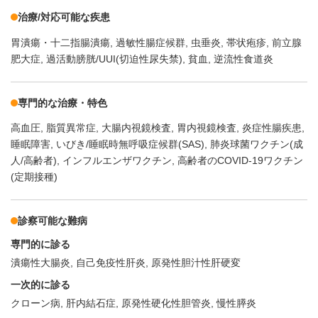
治療/対応可能な疾患
胃潰瘍・十二指腸潰瘍
過敏性腸症候群
虫垂炎
帯状疱疹
前立腺
肥大症
過活動膀胱/UUI(切迫性尿失禁)
貧血
逆流性食道炎
専門的な治療・特色
高血圧
脂質異常症
大腸内視鏡検査
胃内視鏡検査
炎症性腸疾患
睡眠障害
いびき/睡眠時無呼吸症候群(SAS)
肺炎球菌ワクチン(成
人/高齢者)
インフルエンザワクチン
高齢者のCOVID-19ワクチン
(定期接種)
診察可能な難病
専門的に診る
潰瘍性大腸炎
自己免疫性肝炎
原発性胆汁性肝硬変
一次的に診る
クローン病
肝内結石症
原発性硬化性胆管炎
慢性膵炎