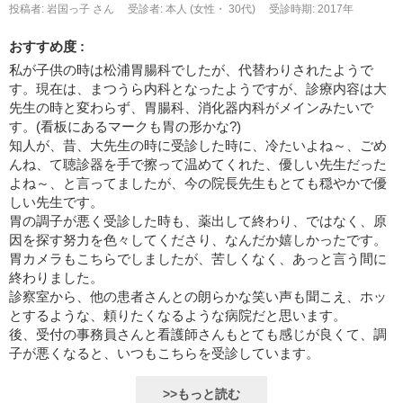
投稿者: 岩国っ子 さん
受診者: 本人 (女性・ 30代)
受診時期: 2017年
おすすめ度 :
私が子供の時は松浦胃腸科でしたが、代替わりされたようで
す。現在は、まつうら内科となったようですが、診療内容は大
先生の時と変わらず、胃腸科、消化器内科がメインみたいで
す。(看板にあるマークも胃の形かな?)
知人が、昔、大先生の時に受診した時に、冷たいよね～、ごめ
んね、て聴診器を手で擦って温めてくれた、優しい先生だった
よね～、と言ってましたが、今の院長先生もとても穏やかで優
しい先生です。
胃の調子が悪く受診した時も、薬出して終わり、ではなく、原
因を探す努力を色々してくださり、なんだか嬉しかったです。
胃カメラもこちらでしましたが、苦しくなく、あっと言う間に
終わりました。
診察室から、他の患者さんとの朗らかな笑い声も聞こえ、ホッ
とするような、頼りたくなるような病院だと思います。
後、受付の事務員さんと看護師さんもとても感じが良くて、調
子が悪くなると、いつもこちらを受診しています。
>>もっと読む