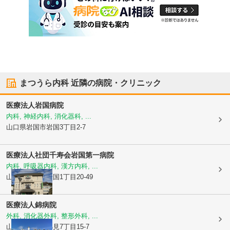
まつうら内科
近隣の病院・クリニック
医療法人
岩国病院
内科, 神経内科, 消化器科, ...
山口県岩国市
岩国3丁目2-7
医療法人社団千寿会
岩国第一病院
内科, 呼吸器内科, 漢方内科, ...
山口県岩国市
岩国1丁目20-49
医療法人
錦病院
外科, 消化器外科, 整形外科, ...
山口県岩国市
錦見7丁目15-7