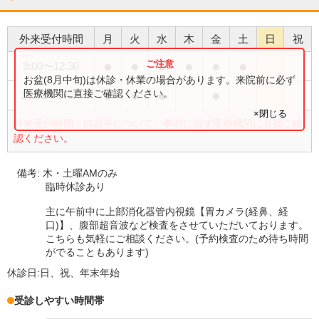
外来受付時間
月
火
水
木
金
土
日
祝
●
●
●
●
●
●
9:00
〜
12:30
お盆(8月中旬)は休診・休業の場合があります。来院前に必ず
●
●
●
●
医療機関に直接ご確認ください。
14:00
〜
17:30
×閉じる
外来受付時間・内容等について、事前に必ず医療機関に直接ご確
認ください。
備考:
木・土曜AMのみ
臨時休診あり
主に午前中に上部消化器管内視鏡【胃カメラ(経鼻、経
口)】、腹部超音波など検査をさせていただいております。
こちらも気軽にご相談ください。(予約検査のため待ち時間
がでることもあります)
休診日:
日、祝、年末年始
受診しやすい時間帯