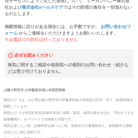
当サービスによって生じた損害について、ミーカンパニー株式会
社および
株式会社eヘルスケア
ではその賠償の責任を一切負わない
ものとします。
掲載情報に誤りがある場合には、お手数ですが、
お問い合わせフ
ォーム
からご連絡をいただけますようお願いいたします。
※お電話での対応は行っておりません
必ずお読みください
病気に関するご相談や各医院への個別のお問い合わせ・紹介な
どは受け付けておりません。
山陽小野田市
の
伊藤産科婦人科医院
情報
病院なび では、
山口県
山陽小野田市
の
伊藤産科婦人科医院
の
評判・求人・転職
情報を
掲載しています。
病院なび では市区町村別/診療科目別に病院・医院・薬局を探せるほか、予約ができる
医療機関や、キーワードでの検索も可能です。
病院を探したい時、診療時間を調べたい時、医師求人や看護師求人、薬剤師求人情報
を知りたい時に便利です。