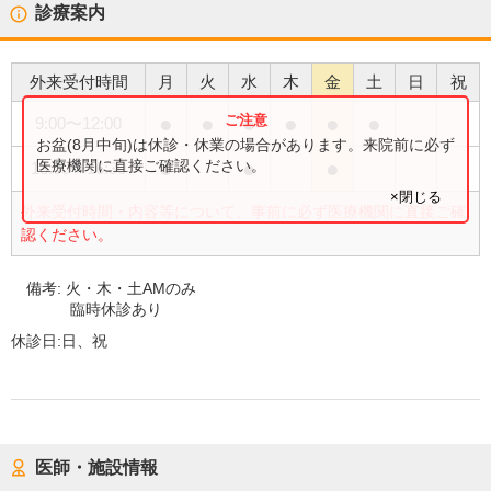
診療案内
外来受付時間
月
火
水
木
金
土
日
祝
●
●
●
●
●
●
9:00
〜
12:00
お盆(8月中旬)は休診・休業の場合があります。来院前に必ず
●
●
●
医療機関に直接ご確認ください。
13:00
〜
16:30
×閉じる
外来受付時間・内容等について、事前に必ず医療機関に直接ご確
認ください。
備考:
火・木・土AMのみ
臨時休診あり
休診日:
日、祝
医師・施設情報