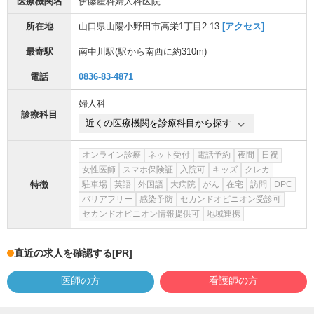
医療機関名
伊藤産科婦人科医院
所在地
山口県山陽小野田市高栄1丁目2-13
[アクセス]
最寄駅
南中川駅
(駅から
南西に約310m
)
電話
0836-83-4871
婦人科
診療科目
近くの医療機関を診療科目から探す
オンライン診療
ネット受付
電話予約
夜間
日祝
女性医師
スマホ保険証
入院可
キッズ
クレカ
特徴
駐車場
英語
外国語
大病院
がん
在宅
訪問
DPC
バリアフリー
感染予防
セカンドオピニオン受診可
セカンドオピニオン情報提供可
地域連携
直近の求人を確認する
[PR]
医師の方
看護師の方