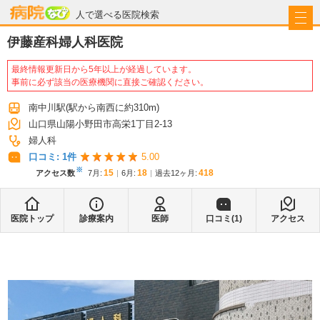
病院なび
人で選べる医院検索
伊藤産科婦人科医院
最終情報更新日から5年以上が経過しています。
事前に必ず該当の医療機関に直接ご確認ください。
南中川駅
(駅から
南西に約310m
)
山口県山陽小野田市高栄1丁目2-13
婦人科
口コミ:
1
件
5.00
※
15
18
418
アクセス数
7月
:
6月
:
過去12ヶ月:
医院トップ
診療案内
医師
口コミ(
1
)
アクセス