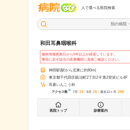
病院なび
人で選べる医院検索
和田耳鼻咽喉科
最終情報更新日から5年以上が経過しています。
事前に必ず該当の医療機関に直接ご確認ください。
神田駅
(駅から
北東に約80m
)
東京都千代田区鍛冶町2丁目2-9 第2登栄ビル4F
耳鼻いんこう科
※
14
20
296
アクセス数
7月
:
6月
:
過去12ヶ月:
医院トップ
診療案内