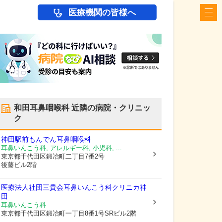
医療機関の皆様へ
和田耳鼻咽喉科
近隣の病院・クリニッ
ク
神田駅前もんでん耳鼻咽喉科
耳鼻いんこう科, アレルギー科, 小児科, ...
東京都千代田区
鍛冶町二丁目7番2号
後藤ビル2階
医療法人社団三貴会耳鼻いんこう科クリニカ神
田
耳鼻いんこう科
東京都千代田区
鍛冶町一丁目8番1号SRビル2階