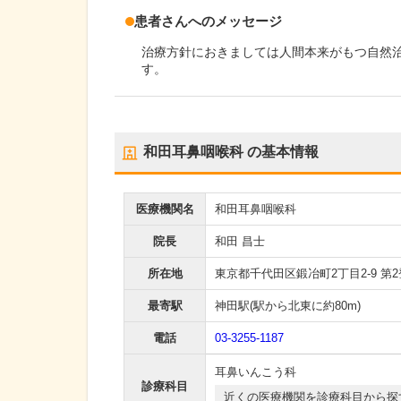
患者さんへのメッセージ
治療方針におきましては人間本来がもつ自然
す。
和田耳鼻咽喉科
の基本情報
医療機関名
和田耳鼻咽喉科
院長
和田 昌士
所在地
東京都千代田区鍛冶町2丁目2-9 第2
最寄駅
神田駅
(駅から
北東に約80m
)
電話
03-3255-1187
耳鼻いんこう科
診療科目
近くの医療機関を診療科目から探