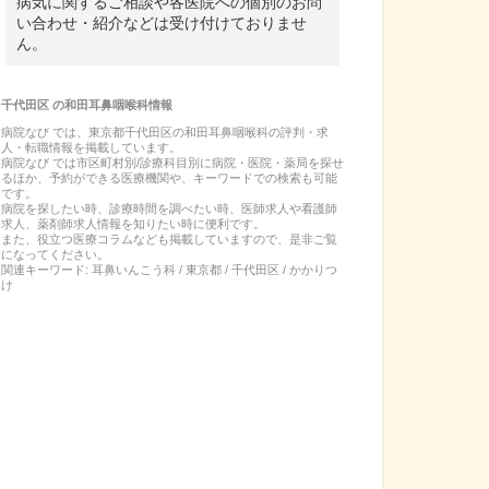
病気に関するご相談や各医院への個別のお問
い合わせ・紹介などは受け付けておりませ
ん。
千代田区
の
和田耳鼻咽喉科
情報
病院なび では、
東京都
千代田区
の
和田耳鼻咽喉科
の
評判・求
人・転職
情報を掲載しています。
病院なび では市区町村別/診療科目別に病院・医院・薬局を探せ
るほか、予約ができる医療機関や、キーワードでの検索も可能
です。
病院を探したい時、診療時間を調べたい時、医師求人や看護師
求人、薬剤師求人情報を知りたい時に便利です。
また、役立つ医療コラムなども掲載していますので、是非ご覧
になってください。
関連キーワード:
耳鼻いんこう科 / 東京都 / 千代田区 / かかりつ
け