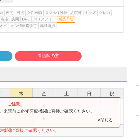
約
夜間
日祝
女性医師
スマホ保険証
入院可
キッズ
クレカ
在宅
訪問
DPC
バリアフリー
感染予防
オピニオン情報提供可
地域連携
看護師の方
水
木
金
土
日
祝
●
●
●
す。来院前に必ず医療機関に直接ご確認ください。
●
●
×閉じる
療機関に直接ご確認ください。