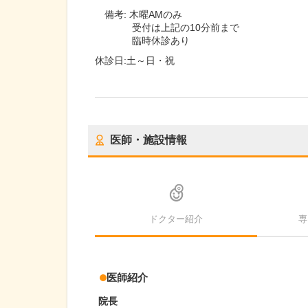
備考:
木曜AMのみ
受付は上記の10分前まで
臨時休診あり
休診日:
土～日・祝
医師・施設情報
ドクター紹介
専
医師紹介
院長