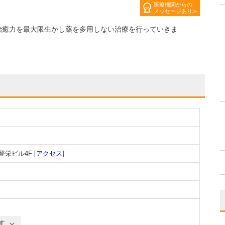
医療機関からの
メッセージあり
治癒力を最大限生かし薬を多用しない治療を行っていきま
登栄ビル4F
[アクセス]
す