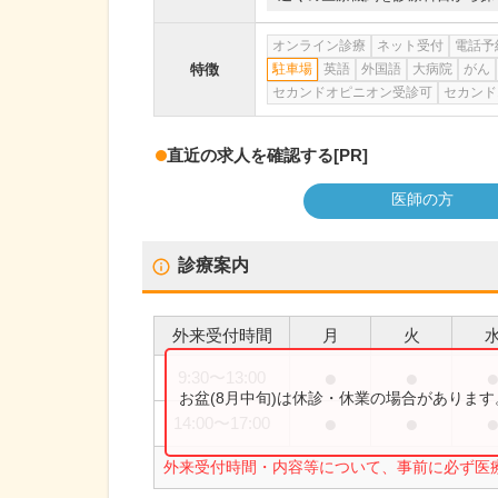
オンライン診療
ネット受付
電話予
特徴
駐車場
英語
外国語
大病院
がん
セカンドオピニオン受診可
セカンド
直近の求人を確認する
[PR]
医師の方
診療案内
外来受付時間
月
火
●
●
9:30
〜
13:00
お盆(8月中旬)は休診・休業の場合がありま
●
●
14:00
〜
17:00
外来受付時間・内容等について、事前に必ず医