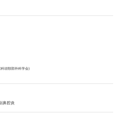
喉科頭頸部外科学会)
副鼻腔炎