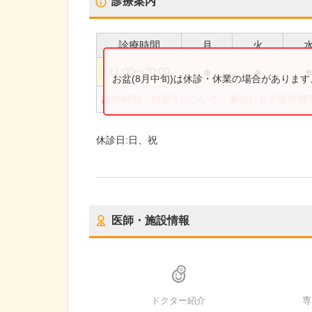
診療案内
診療時間
月
火
●
●
11:00
〜
20:00
お盆(8月中旬)は休診・休業の場合がありま
診療時間・内容等について、事前に必ず医療機
休診日:
日、祝
医師・施設情報
ドクター紹介
専