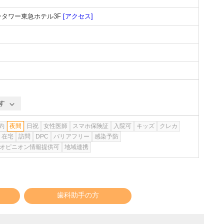
ンタワー東急ホテル3F
[アクセス]
す
約
夜間
日祝
女性医師
スマホ保険証
入院可
キッズ
クレカ
在宅
訪問
DPC
バリアフリー
感染予防
オピニオン情報提供可
地域連携
歯科助手の方