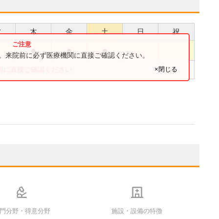
水
木
金
土
日
祝
●
●
●
●
す。来院前に必ず医療機関に直接ご確認ください。
×閉じる
関に直接ご確認ください。
門分野・得意分野
施設・設備の特徴