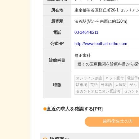
所在地
東京都渋谷区桜丘町26-1 セルリア
最寄駅
渋谷駅
(駅から
南西に約320m
)
電話
03-3464-8211
公式HP
http://www.teethart-ortho.com
矯正歯科
診療科目
近くの医療機関を診療科目から探
オンライン診療
ネット受付
電話予
特徴
駐車場
英語
外国語
大病院
がん
セカンドオピニオン受診可
セカンド
直近の求人を確認する
[PR]
歯科衛生士の方