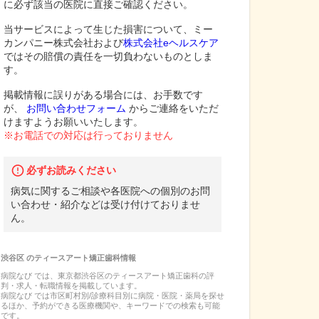
に必ず該当の医院に直接ご確認ください。
当サービスによって生じた損害について、ミー
カンパニー株式会社および
株式会社eヘルスケア
ではその賠償の責任を一切負わないものとしま
す。
掲載情報に誤りがある場合には、お手数です
が、
お問い合わせフォーム
からご連絡をいただ
けますようお願いいたします。
※お電話での対応は行っておりません
必ずお読みください
病気に関するご相談や各医院への個別のお問
い合わせ・紹介などは受け付けておりませ
ん。
渋谷区
の
ティースアート矯正歯科
情報
病院なび では、
東京都
渋谷区
の
ティースアート矯正歯科
の
評
判・求人・転職
情報を掲載しています。
病院なび では市区町村別/診療科目別に病院・医院・薬局を探せ
るほか、予約ができる医療機関や、キーワードでの検索も可能
です。