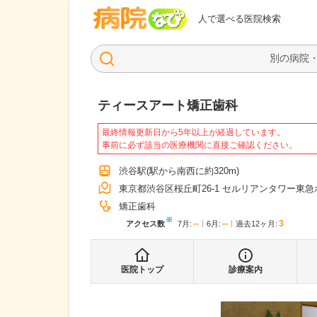
病院なび
人で選べる医院検索
ティースアート矯正歯科
最終情報更新日から5年以上が経過しています。
事前に必ず該当の医療機関に直接ご確認ください。
渋谷駅
(駅から
南西に約320m
)
東京都渋谷区桜丘町26-1 セルリアンタワー東急
矯正歯科
※
--
--
3
アクセス数
7月
:
6月
:
過去12ヶ月:
医院トップ
診療案内