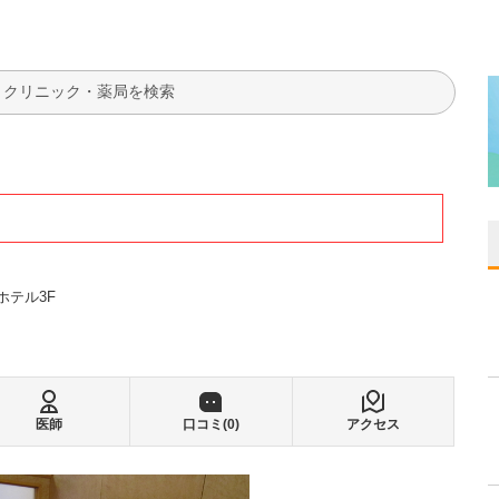
検索
ホテル3F
医師
口コミ(
0
)
アクセス