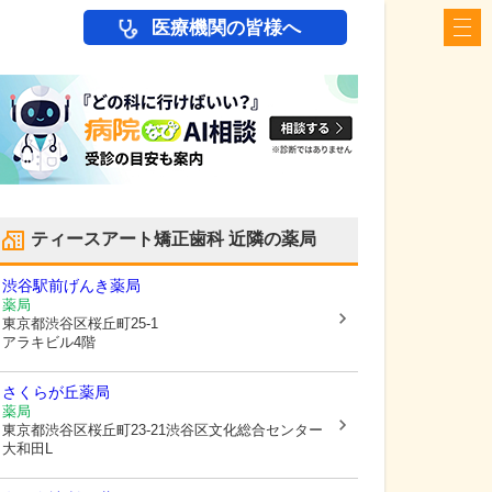
医療機関の皆様へ
ティースアート矯正歯科
近隣の薬局
渋谷駅前げんき薬局
薬局
東京都渋谷区
桜丘町25-1
アラキビル4階
さくらが丘薬局
薬局
東京都渋谷区
桜丘町23-21渋谷区文化総合センター
大和田L