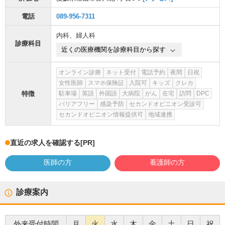
電話
089-956-7311
内科
、
婦人科
診療科目
近くの医療機関を診療科目から探す
オンライン診療
ネット受付
電話予約
夜間
日祝
女性医師
スマホ保険証
入院可
キッズ
クレカ
特徴
駐車場
英語
外国語
大病院
がん
在宅
訪問
DPC
バリアフリー
感染予防
セカンドオピニオン受診可
セカンドオピニオン情報提供可
地域連携
直近の求人を確認する
[PR]
医師の方
看護師の方
診療案内
外来受付時間
月
火
水
木
金
土
日
祝