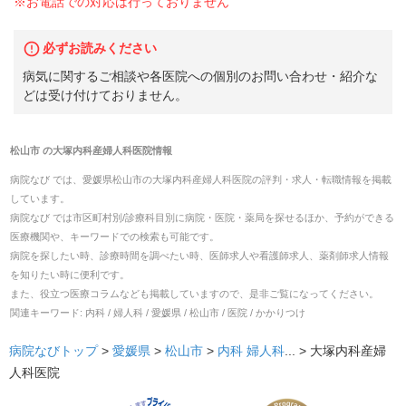
※お電話での対応は行っておりません
必ずお読みください
病気に関するご相談や各医院への個別のお問い合わせ・紹介な
どは受け付けておりません。
松山市
の
大塚内科産婦人科医院
情報
病院なび では、
愛媛県
松山市
の
大塚内科産婦人科医院
の
評判・求人・転職
情報を掲載
しています。
病院なび では市区町村別/診療科目別に病院・医院・薬局を探せるほか、予約ができる
医療機関や、キーワードでの検索も可能です。
病院を探したい時、診療時間を調べたい時、医師求人や看護師求人、薬剤師求人情報
を知りたい時に便利です。
また、役立つ医療コラムなども掲載していますので、是非ご覧になってください。
関連キーワード:
内科 / 婦人科 / 愛媛県 / 松山市 / 医院 / かかりつけ
病院なびトップ
>
愛媛県
>
松山市
>
内科
婦人科
... >
大塚内科産婦
人科医院