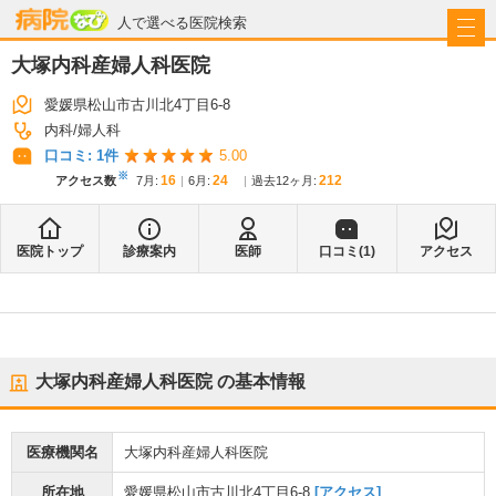
病院なび
人で選べる医院検索
大塚内科産婦人科医院
愛媛県松山市古川北4丁目6-8
内科
婦人科
口コミ:
1
件
5.00
※
16
24
212
アクセス数
7月
:
6月
:
過去12ヶ月:
医院トップ
診療案内
医師
口コミ(
1
)
アクセス
大塚内科産婦人科医院
の基本情報
医療機関名
大塚内科産婦人科医院
所在地
愛媛県松山市古川北4丁目6-8
[アクセス]