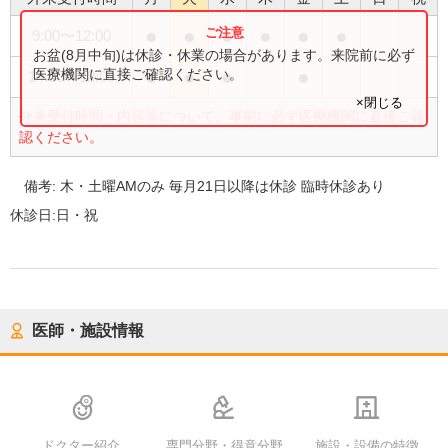
●
●
●
●
●
●
9:00
〜
12:00
お盆(8月中旬)は休診・休業の場合があります。来院前に必ず
●
●
●
●
医療機関に直接ご確認ください。
14:00
〜
18:00
×閉じる
外来受付時間・内容等について、事前に必ず医療機関に直接ご確
認ください。
備考:
木・土曜AMのみ 毎月21日以降は休診 臨時休診あり
休診日:
日・祝
医師・施設情報
ドクター紹介
専門分野・得意分野
施設・設備の特徴