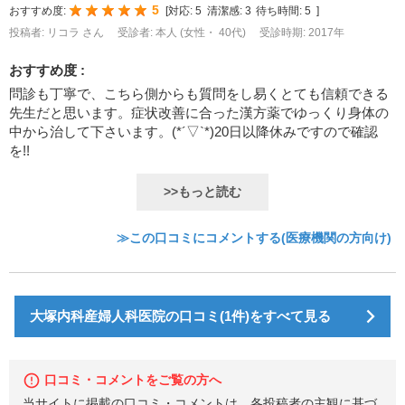
5
おすすめ度:
[
対応:
5
清潔感:
3
待ち時間:
5
]
投稿者: リコラ さん
受診者: 本人 (女性・ 40代)
受診時期: 2017年
おすすめ度 :
問診も丁寧で、こちら側からも質問をし易くとても信頼できる
先生だと思います。症状改善に合った漢方薬でゆっくり身体の
中から治して下さいます。(*´▽`*)20日以降休みですので確認
を!!
>>もっと読む
≫この口コミにコメントする(医療機関の方向け)
大塚内科産婦人科医院の口コミ(1件)をすべて見る
口コミ・コメントをご覧の方へ
当サイトに掲載の口コミ・コメントは、各投稿者の主観に基づ