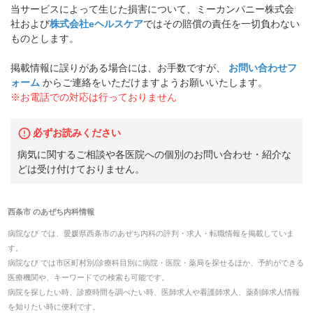
当サービスによって生じた損害について、ミーカンパニー株式会
社および
株式会社eヘルスケア
ではその賠償の責任を一切負わない
ものとします。
掲載情報に誤りがある場合には、お手数ですが、
お問い合わせフ
ォーム
からご連絡をいただけますようお願いいたします。
※お電話での対応は行っておりません
必ずお読みください
病気に関するご相談や各医院への個別のお問い合わせ・紹介な
どは受け付けておりません。
西条市
の
あぜち内科
情報
病院なび では、
愛媛県
西条市
の
あぜち内科
の
評判・求人・転職
情報を掲載していま
す。
病院なび では市区町村別/診療科目別に病院・医院・薬局を探せるほか、予約ができる
医療機関や、キーワードでの検索も可能です。
病院を探したい時、診療時間を調べたい時、医師求人や看護師求人、薬剤師求人情報
を知りたい時に便利です。