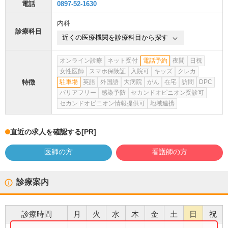
電話
0897-52-1630
内科
診療科目
近くの医療機関を診療科目から探す
オンライン診療
ネット受付
電話予約
夜間
日祝
女性医師
スマホ保険証
入院可
キッズ
クレカ
特徴
駐車場
英語
外国語
大病院
がん
在宅
訪問
DPC
バリアフリー
感染予防
セカンドオピニオン受診可
セカンドオピニオン情報提供可
地域連携
直近の求人を確認する
[PR]
医師の方
看護師の方
診療案内
診療時間
月
火
水
木
金
土
日
祝