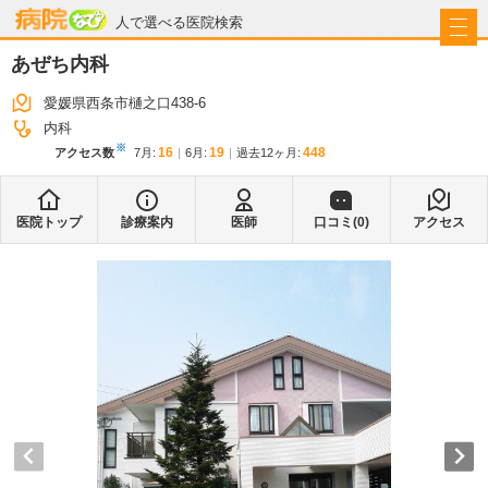
病院なび
人で選べる医院検索
あぜち内科
愛媛県西条市樋之口438-6
内科
※
16
19
448
アクセス数
7月
:
6月
:
過去12ヶ月:
医院トップ
診療案内
医師
口コミ(
0
)
アクセス