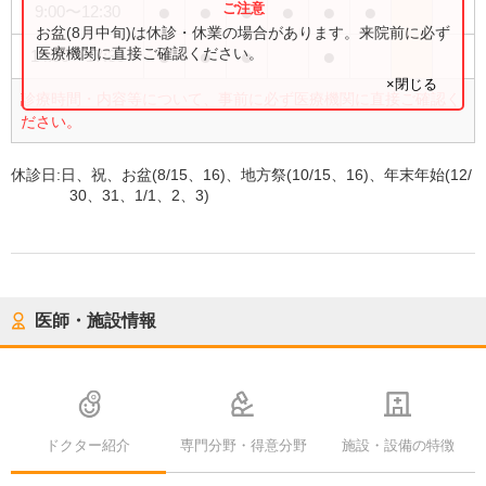
●
●
●
●
●
●
9:00
〜
12:30
お盆(8月中旬)は休診・休業の場合があります。来院前に必ず
●
●
●
●
医療機関に直接ご確認ください。
14:30
〜
17:30
×閉じる
診療時間・内容等について、事前に必ず医療機関に直接ご確認く
ださい。
休診日:
日、祝、お盆(8/15、16)、地方祭(10/15、16)、年末年始(12/
30、31、1/1、2、3)
医師・施設情報
ドクター紹介
専門分野・得意分野
施設・設備の特徴