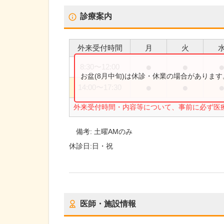
診療案内
外来受付時間
月
火
●
●
8:30
〜
12:00
お盆(8月中旬)は休診・休業の場合がありま
●
●
14:00
〜
17:30
外来受付時間・内容等について、事前に必ず医
備考:
土曜AMのみ
休診日:
日・祝
医師・施設情報