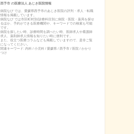
西予市
の
医療法人 あじき医院
情報
病院なび では、
愛媛県
西予市
の
あじき医院
の
評判・求人・転職
情報を掲載しています。
病院なび では市区町村別/診療科目別に病院・医院・薬局を探せ
るほか、予約ができる医療機関や、キーワードでの検索も可能
です。
病院を探したい時、診療時間を調べたい時、医師求人や看護師
求人、薬剤師求人情報を知りたい時に便利です。
また、役立つ医療コラムなども掲載していますので、是非ご覧
になってください。
関連キーワード:
内科 / 小児科 / 愛媛県 / 西予市 / 医院 / かかり
つけ