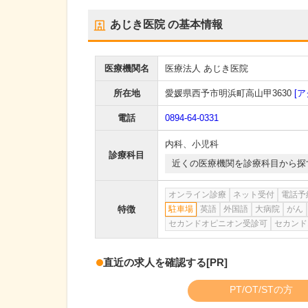
あじき医院
の基本情報
医療機関名
医療法人 あじき医院
所在地
愛媛県西予市明浜町高山甲3630
[ア
電話
0894-64-0331
内科
、
小児科
診療科目
近くの医療機関を診療科目から探
オンライン診療
ネット受付
電話予
特徴
駐車場
英語
外国語
大病院
がん
セカンドオピニオン受診可
セカンド
直近の求人を確認する
[PR]
PT/OT/STの方