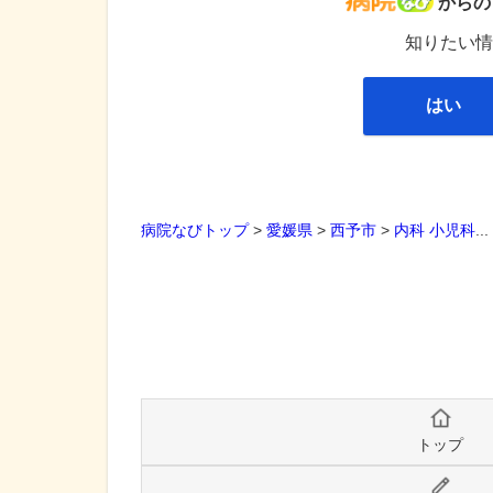
病院な
からの
知りたい情
はい
病院なびトップ
>
愛媛県
>
西予市
>
内科
小児科
..
トップ