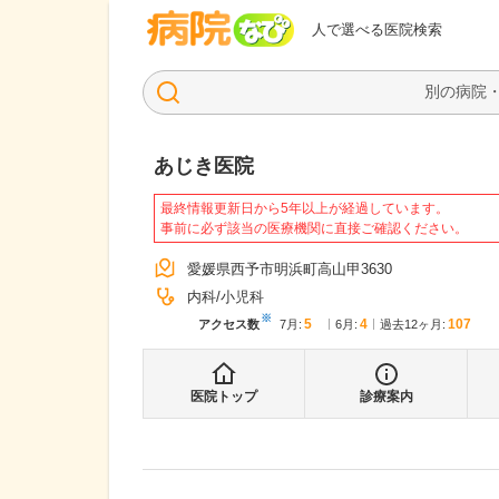
病院なび
人で選べる医院検索
あじき医院
最終情報更新日から5年以上が経過しています。
事前に必ず該当の医療機関に直接ご確認ください。
愛媛県西予市明浜町高山甲3630
内科
小児科
※
5
4
107
アクセス数
7月
:
6月
:
過去12ヶ月:
医院トップ
診療案内