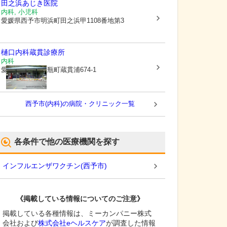
田之浜あじき医院
内科, 小児科
愛媛県西予市
明浜町田之浜甲1108番地第3
樋口内科蔵貫診療所
内科
愛媛県西予市
三瓶町蔵貫浦674-1
西予市(内科)の病院・クリニック一覧
各条件で他の医療機関を探す
インフルエンザワクチン
(
西予市
)
《掲載している情報についてのご注意》
掲載している各種情報は、ミーカンパニー株式
会社および
株式会社eヘルスケア
が調査した情報