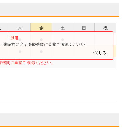
水
木
金
土
日
祝
●
●
●
●
す。来院前に必ず医療機関に直接ご確認ください。
●
●
●
×閉じる
療機関に直接ご確認ください。