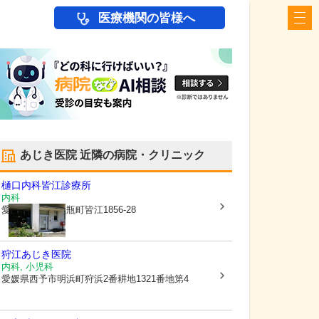
医療機関の皆様へ
あじき医院
近隣の病院・クリニック
樋口内科皆江診療所
内科
愛媛県西予市
三瓶町皆江1856-28
狩江あじき医院
内科, 小児科
愛媛県西予市
明浜町狩浜2番耕地1321番地第4