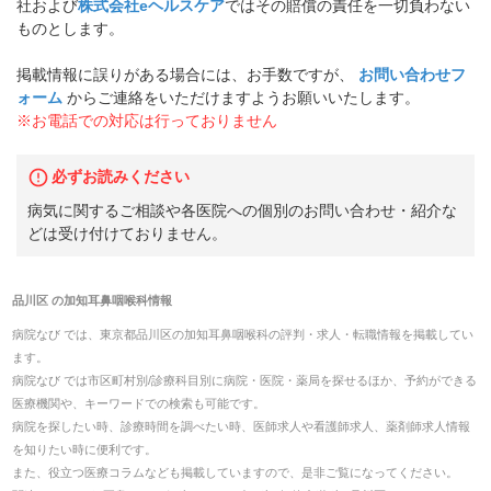
社および
株式会社eヘルスケア
ではその賠償の責任を一切負わない
ものとします。
掲載情報に誤りがある場合には、お手数ですが、
お問い合わせフ
ォーム
からご連絡をいただけますようお願いいたします。
※お電話での対応は行っておりません
必ずお読みください
病気に関するご相談や各医院への個別のお問い合わせ・紹介な
どは受け付けておりません。
品川区
の
加知耳鼻咽喉科
情報
病院なび では、
東京都
品川区
の
加知耳鼻咽喉科
の
評判・求人・転職
情報を掲載してい
ます。
病院なび では市区町村別/診療科目別に病院・医院・薬局を探せるほか、予約ができる
医療機関や、キーワードでの検索も可能です。
病院を探したい時、診療時間を調べたい時、医師求人や看護師求人、薬剤師求人情報
を知りたい時に便利です。
また、役立つ医療コラムなども掲載していますので、是非ご覧になってください。