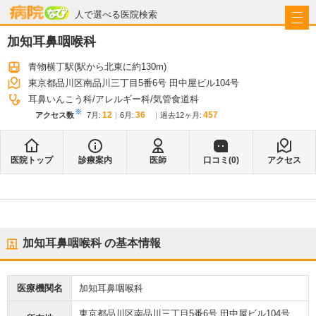
病院なび
人で選べる医院検索
加知耳鼻咽喉科
青物横丁駅
(駅から
北東に約130m
)
東京都品川区南品川三丁目5番6号 田中屋ビル104号
耳鼻いんこう科
アレルギー科
気管食道科
※
12
36
457
アクセス数
7月
:
6月
:
過去12ヶ月:
医院トップ
診療案内
医師
口コミ(
0
)
アクセス
加知耳鼻咽喉科
の基本情報
医療機関名
加知耳鼻咽喉科
東京都品川区南品川三丁目5番6号 田中屋ビル104号