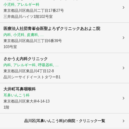
小児科, アレルギー科
東京都品川区
南品川二丁目17番27号
三井南品川ハイツ1階102号室
医療法人社団青峯会医聖よろずクリニックあおよこ院
内科, 小児科, 皮膚科, ...
東京都品川区
南品川三丁目6番39号
103号室
さかうえ内科クリニック
内科, アレルギー科, 呼吸器科, ...
東京都品川区
東品川4丁目12-8
品川シーサイドイーストタワーB1
大井町耳鼻咽喉科
耳鼻いんこう科
東京都品川区
東大井4-14-13
1階
品川区(耳鼻いんこう科)の病院・クリニック一覧