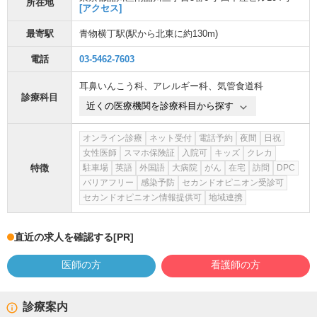
所在地
[アクセス]
最寄駅
青物横丁駅
(駅から
北東に約130m
)
電話
03-5462-7603
耳鼻いんこう科
、
アレルギー科
、
気管食道科
診療科目
近くの医療機関を診療科目から探す
オンライン診療
ネット受付
電話予約
夜間
日祝
女性医師
スマホ保険証
入院可
キッズ
クレカ
特徴
駐車場
英語
外国語
大病院
がん
在宅
訪問
DPC
バリアフリー
感染予防
セカンドオピニオン受診可
セカンドオピニオン情報提供可
地域連携
直近の求人を確認する
[PR]
医師の方
看護師の方
診療案内