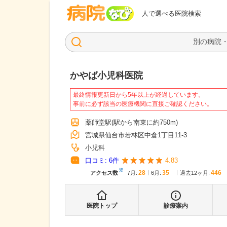
病院なび
人で選べる医院検索
かやば小児科医院
最終情報更新日から5年以上が経過しています。
事前に必ず該当の医療機関に直接ご確認ください。
薬師堂駅
(駅から
南東に約750m
)
宮城県仙台市若林区中倉1丁目11-3
小児科
口コミ:
6
件
4.83
※
28
35
446
アクセス数
7月
:
6月
:
過去12ヶ月:
医院トップ
診療案内