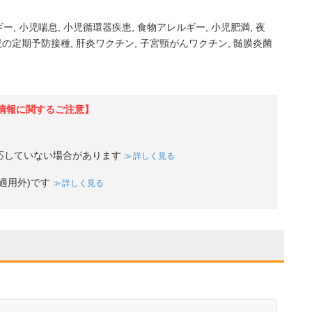
ギー
小児喘息
小児循環器疾患
食物アレルギー
小児肥満
夜
児の定期予防接種
肝炎ワクチン
子宮頸がんワクチン
髄膜炎菌
情報に関するご注意】
応していない場合があります
詳しく見る
適用外)です
詳しく見る