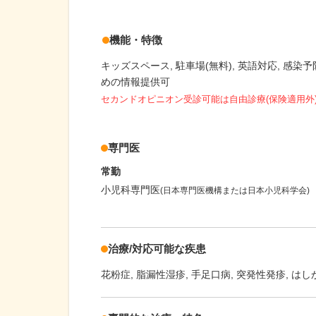
機能・特徴
キッズスペース
駐車場(無料)
英語対応
感染予
めの情報提供可
セカンドオピニオン受診可能
は自由診療(保険適用外
専門医
常勤
小児科専門医
(日本専門医機構または日本小児科学会)
治療/対応可能な疾患
花粉症
脂漏性湿疹
手足口病
突発性発疹
はし