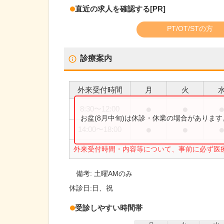
直近の求人を確認する
[PR]
PT/OT/STの方
診療案内
外来受付時間
月
火
●
●
8:30
〜
12:00
お盆(8月中旬)は休診・休業の場合がありま
●
●
14:00
〜
18:00
外来受付時間・内容等について、事前に必ず医
備考:
土曜AMのみ
休診日:
日、祝
受診しやすい時間帯