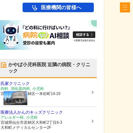
医療機関の皆様へ
かやば小児科医院
近隣の病院・クリニ
ック
氏家クリニック
内科, 消化器内科, 小児科
宮城県仙台市若林区
一本杉町14-19
医療法人
かんのキッズクリニック
アレルギー科, 小児科
宮城県仙台市若林区
大和町2丁目6-3
大和町メディカルセンター2F