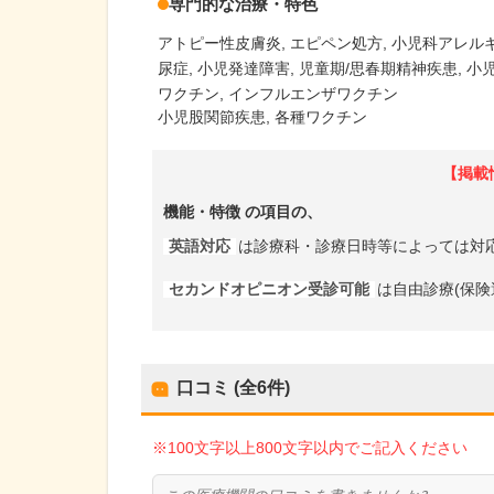
専門的な治療・特色
アトピー性皮膚炎
エピペン処方
小児科アレル
尿症
小児発達障害
児童期/思春期精神疾患
小
ワクチン
インフルエンザワクチン
小児股関節疾患, 各種ワクチン
【掲載
機能・特徴
の項目の、
英語対応
は診療科・診療日時等によっては対
セカンドオピニオン受診可能
は自由診療(保険
口コミ (全
6
件)
※100文字以上800文字以内でご記入ください