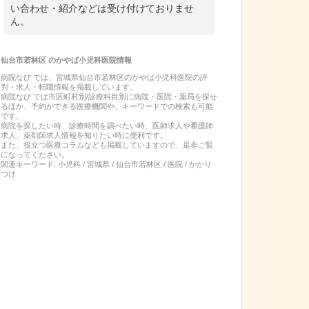
い合わせ・紹介などは受け付けておりませ
ん。
仙台市若林区
の
かやば小児科医院
情報
病院なび では、
宮城県
仙台市若林区
の
かやば小児科医院
の
評
判・求人・転職
情報を掲載しています。
病院なび では市区町村別/診療科目別に病院・医院・薬局を探せ
るほか、予約ができる医療機関や、キーワードでの検索も可能
です。
病院を探したい時、診療時間を調べたい時、医師求人や看護師
求人、薬剤師求人情報を知りたい時に便利です。
また、役立つ医療コラムなども掲載していますので、是非ご覧
になってください。
関連キーワード:
小児科 / 宮城県 / 仙台市若林区 / 医院 / かかり
つけ