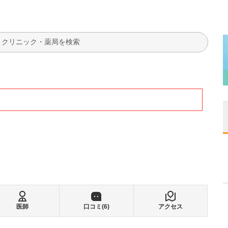
検索
医師
口コミ(
6
)
アクセス