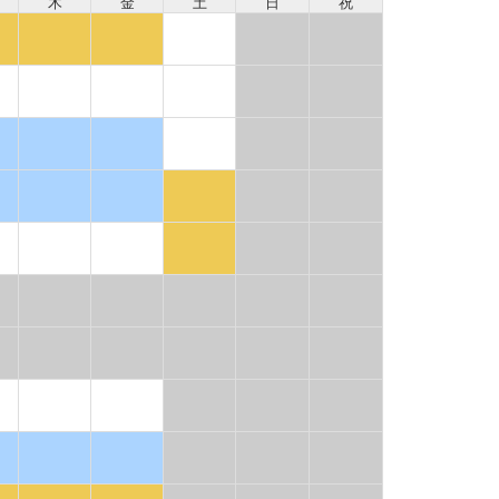
木
金
土
日
祝