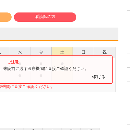
看護師の方
水
木
金
土
日
祝
●
●
●
●
す。来院前に必ず医療機関に直接ご確認ください。
●
●
●
×閉じる
療機関に直接ご確認ください。