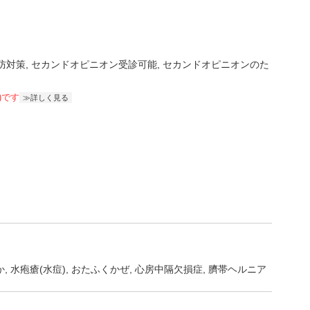
防対策
セカンドオピニオン受診可能
セカンドオピニオンのた
)です
詳しく見る
か
水疱瘡(水痘)
おたふくかぜ
心房中隔欠損症
臍帯ヘルニア