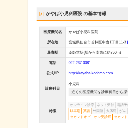
かやば小児科医院
の基本情報
医療機関名
かやば小児科医院
所在地
宮城県仙台市若林区中倉1丁目11-3
最寄駅
薬師堂駅
(駅から
南東に約750m
)
電話
022-237-0081
公式HP
http://kayaba-kodomo.com
小児科
診療科目
近くの医療機関を診療科目から探
オンライン診療
ネット受付
電話予
特徴
駐車場
英語
外国語
大病院
がん
セカンドオピニオン受診可
セカンド