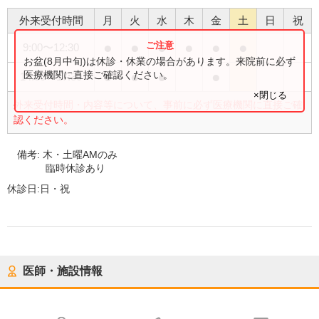
外来受付時間
月
火
水
木
金
土
日
祝
●
●
●
●
●
●
9:00
〜
12:30
お盆(8月中旬)は休診・休業の場合があります。来院前に必ず
●
●
●
●
医療機関に直接ご確認ください。
14:00
〜
17:30
×閉じる
外来受付時間・内容等について、事前に必ず医療機関に直接ご確
認ください。
備考:
木・土曜AMのみ
臨時休診あり
休診日:
日・祝
医師・施設情報