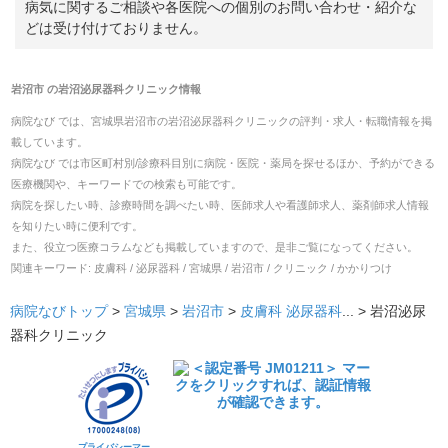
病気に関するご相談や各医院への個別のお問い合わせ・紹介な
どは受け付けておりません。
岩沼市
の
岩沼泌尿器科クリニック
情報
病院なび では、
宮城県
岩沼市
の
岩沼泌尿器科クリニック
の
評判・求人・転職
情報を掲
載しています。
病院なび では市区町村別/診療科目別に病院・医院・薬局を探せるほか、予約ができる
医療機関や、キーワードでの検索も可能です。
病院を探したい時、診療時間を調べたい時、医師求人や看護師求人、薬剤師求人情報
を知りたい時に便利です。
また、役立つ医療コラムなども掲載していますので、是非ご覧になってください。
関連キーワード:
皮膚科 / 泌尿器科 / 宮城県 / 岩沼市 / クリニック / かかりつけ
病院なびトップ
>
宮城県
>
岩沼市
>
皮膚科
泌尿器科
... >
岩沼泌尿
器科クリニック
プライバシーマー