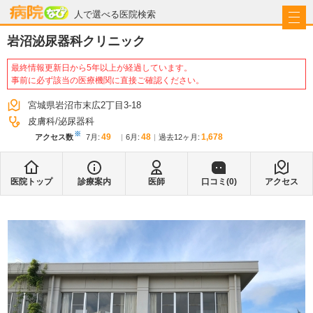
病院なび
人で選べる医院検索
岩沼泌尿器科クリニック
最終情報更新日から5年以上が経過しています。
事前に必ず該当の医療機関に直接ご確認ください。
宮城県岩沼市末広2丁目3-18
皮膚科
泌尿器科
※
49
48
1,678
アクセス数
7月
:
6月
:
過去12ヶ月:
医院トップ
診療案内
医師
口コミ(
0
)
アクセス