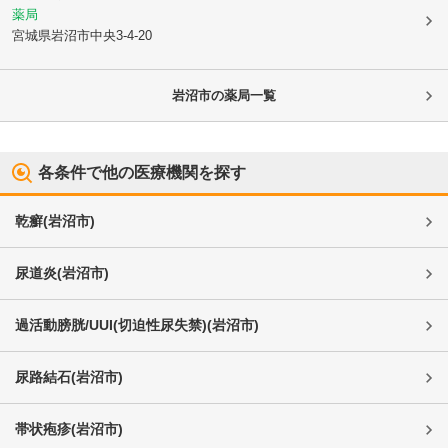
薬局
宮城県岩沼市
中央3-4-20
岩沼市
の薬局一覧
各条件で他の医療機関を探す
乾癬
(
岩沼市
)
尿道炎
(
岩沼市
)
過活動膀胱/UUI(切迫性尿失禁)
(
岩沼市
)
尿路結石
(
岩沼市
)
帯状疱疹
(
岩沼市
)