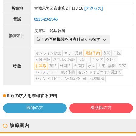
所在地
宮城県岩沼市末広2丁目3-18
[アクセス]
電話
0223-29-2945
皮膚科
、
泌尿器科
診療科目
近くの医療機関を診療科目から探す
オンライン診療
ネット受付
電話予約
夜間
日祝
女性医師
スマホ保険証
入院可
キッズ
クレカ
特徴
駐車場
英語
外国語
大病院
がん
在宅
訪問
DPC
バリアフリー
感染予防
セカンドオピニオン受診可
セカンドオピニオン情報提供可
地域連携
直近の求人を確認する
[PR]
医師の方
看護師の方
診療案内