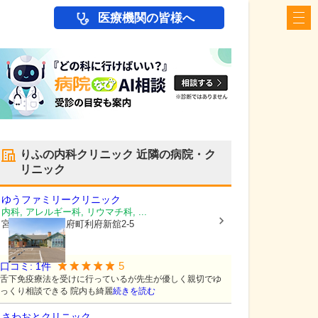
医療機関の皆様へ
りふの内科クリニック
近隣の病院・ク
リニック
ゆうファミリークリニック
内科, アレルギー科, リウマチ科, ...
宮城県宮城郡利府町
利府新舘2-5
5
口コミ:
1
件
舌下免疫療法を受けに行っているが先生が優しく親切でゆ
っくり相談できる 院内も綺麗
続きを読む
さわおとクリニック