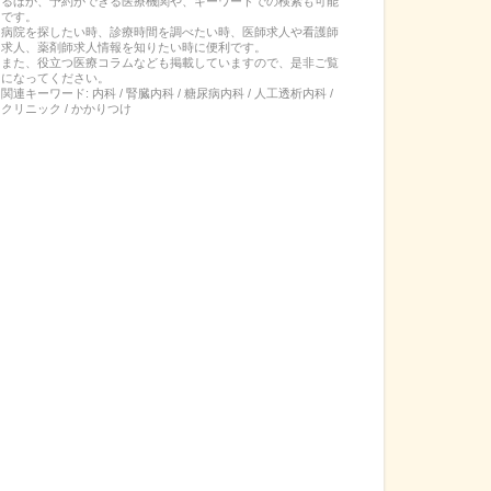
るほか、予約ができる医療機関や、キーワードでの検索も可能
です。
病院を探したい時、診療時間を調べたい時、医師求人や看護師
求人、薬剤師求人情報を知りたい時に便利です。
また、役立つ医療コラムなども掲載していますので、是非ご覧
になってください。
関連キーワード:
内科 / 腎臓内科 / 糖尿病内科 / 人工透析内科 /
クリニック / かかりつけ