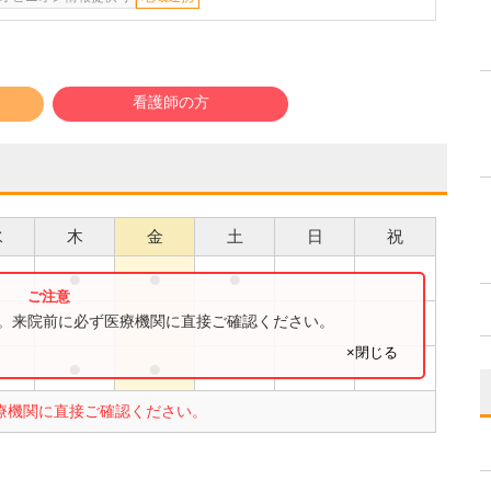
看護師の方
水
木
金
土
日
祝
●
●
●
●
●
す。来院前に必ず医療機関に直接ご確認ください。
×閉じる
●
●
●
療機関に直接ご確認ください。
。