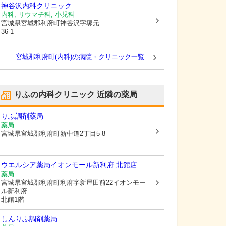
神谷沢内科クリニック
内科, リウマチ科, 小児科
宮城県宮城郡利府町
神谷沢字塚元
36-1
宮城郡利府町(内科)の病院・クリニック一覧
りふの内科クリニック
近隣の薬局
りふ調剤薬局
薬局
宮城県宮城郡利府町
新中道2丁目5-8
ウエルシア薬局イオンモール新利府 北館店
薬局
宮城県宮城郡利府町
利府字新屋田前22イオンモー
ル新利府
北館1階
しんりふ調剤薬局