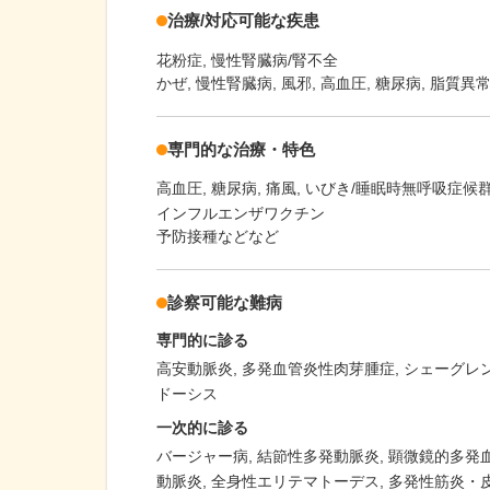
治療/対応可能な疾患
花粉症
慢性腎臓病/腎不全
かぜ, 慢性腎臓病, 風邪, 高血圧, 糖尿病, 脂質異
専門的な治療・特色
高血圧
糖尿病
痛風
いびき/睡眠時無呼吸症候群(
インフルエンザワクチン
予防接種などなど
診察可能な難病
専門的に診る
高安動脈炎
多発血管炎性肉芽腫症
シェーグレ
ドーシス
一次的に診る
バージャー病
結節性多発動脈炎
顕微鏡的多発
動脈炎
全身性エリテマトーデス
多発性筋炎・