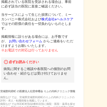
掲載されている医院を受診される場合は、事前
に必ず該当の医院に直接ご確認ください。
当サービスによって生じた損害について、ミー
カンパニー株式会社および
株式会社eヘルスケア
ではその賠償の責任を一切負わないものとしま
す。
掲載情報に誤りがある場合には、お手数です
が、
お問い合わせフォーム
からご連絡をいただ
けますようお願いいたします。
※お電話での対応は行っておりません
必ずお読みください
病気に関するご相談や各医院への個別のお問
い合わせ・紹介などは受け付けておりませ
ん。
宮城郡利府町
の
医療法人社団幸曜会 りふの内科クリニック
情報
病院なび では、
宮城県
宮城郡利府町
の
りふの内科クリニック
の
評判・求人・転職
情報を掲載しています。
病院なび では市区町村別/診療科目別に病院・医院・薬局を探せ