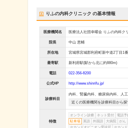
りふの内科クリニック
の基本情報
医療機関名
医療法人社団幸曜会 りふの内科ク
院長
中山 恵輔
所在地
宮城県宮城郡利府町新中道2丁目1番
最寄駅
新利府駅
(駅から
北に約880m
)
電話
022-356-8200
公式HP
http://www.shinrifu.jp/
内科
、
腎臓内科
、
糖尿病内科
、
人工
診療科目
近くの医療機関を診療科目から探
オンライン診療
ネット受付
電話予
特徴
駐車場
英語
外国語
大病院
がん
セカンドオピニオン受診可
セカンド