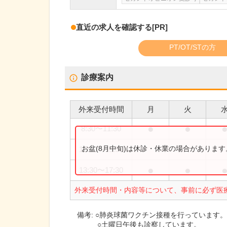
直近の求人を確認する
[PR]
PT/OT/STの方
診療案内
外来受付時間
月
火
●
●
8:30
〜
11:30
お盆(8月中旬)は休診・休業の場合がありま
13:30
〜
15:30
●
●
13:30
〜
17:30
外来受付時間・内容等について、事前に必ず医
備考:
○肺炎球菌ワクチン接種を行っています
○土曜日午後も診察しています。