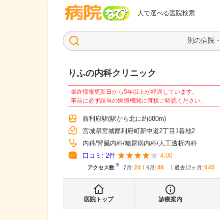
病院なび
人で選べる医院検索
りふの内科クリニック
最終情報更新日から5年以上が経過しています。
事前に必ず該当の医療機関に直接ご確認ください。
新利府駅
(駅から
北に約880m
)
宮城県宮城郡利府町新中道2丁目1番地2
内科
腎臓内科
糖尿病内科
人工透析内科
口コミ:
2
件
4.00
※
24
46
640
アクセス数
7月
:
6月
:
過去12ヶ月:
医院トップ
診療案内