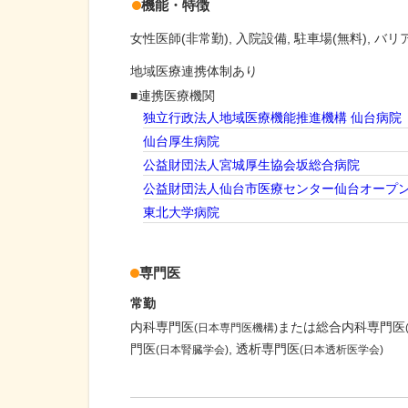
機能・特徴
女性医師(非常勤)
入院設備
駐車場(無料)
バリ
地域医療連携体制あり
連携医療機関
独立行政法人地域医療機能推進機構 仙台病院
仙台厚生病院
公益財団法人宮城厚生協会坂総合病院
公益財団法人仙台市医療センター仙台オープ
東北大学病院
専門医
常勤
内科専門医
または総合内科専門医
(日本専門医機構)
門医
透析専門医
(日本腎臓学会)
(日本透析医学会)