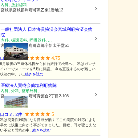
内科, 放射線科
宮城県宮城郡利府町
沢乙東1番地12
一般社団法人 日本海員掖済会
宮城利府掖済会病
院
内科, 循環器科, 呼吸器科, ...
宮城県宮城郡利府町
森郷字新太子堂51
4.75
口コミ:
4
件
9月最後の三連休札幌から仙台旅行で松島へ。 私はガンサ
イバーでストーマを5月に開設。 今も直視するのが難しい
状況の中、い...
続きを読む
医療法人寶樹会
仙塩利府病院
内科, 外科, 整形外科, ...
宮城県宮城郡利府町
青葉台2丁目2-108
5
口コミ:
2
件
私は突発性難聴になり目眩が酷くてこの病院の対応により
早めに快復に向かう事ができました。目眩、耳が聴こえな
い不安と恐怖の中...
続きを読む