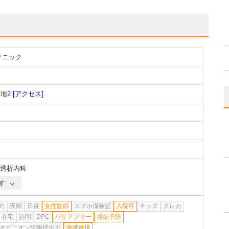
リニック
地2
[アクセス]
透析内科
す
約
夜間
日祝
女性医師
スマホ保険証
入院可
キッズ
クレカ
在宅
訪問
DPC
バリアフリー
感染予防
オピニオン情報提供可
地域連携