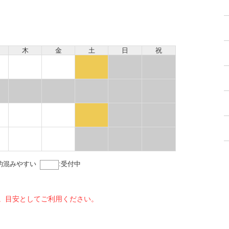
木
金
土
日
祝
的混みやすい
:
受付中
。目安としてご利用ください。