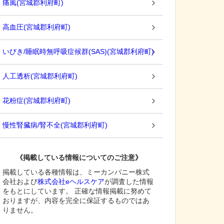
痛風
(
宮城郡利府町
)
高血圧
(
宮城郡利府町
)
いびき/睡眠時無呼吸症候群(SAS)
(
宮城郡利府町
)
人工透析
(
宮城郡利府町
)
花粉症
(
宮城郡利府町
)
慢性腎臓病/腎不全
(
宮城郡利府町
)
《掲載している情報についてのご注意》
掲載している各種情報は、ミーカンパニー株式
会社および
株式会社eヘルスケア
が調査した情報
をもとにしています。 正確な情報掲載に努めて
おりますが、内容を完全に保証するものではあ
りません。