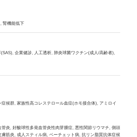
常, 腎機能低下
SAS)
企業健診
人工透析
肺炎球菌ワクチン(成人/高齢者)
ン症候群
家族性高コレステロール血症(ホモ接合体)
アミロイ
血管炎
好酸球性多発血管炎性肉芽腫症
悪性関節リウマチ
側頭
皮膚筋炎
成人スティル病
ベーチェット病
抗リン脂質抗体症候