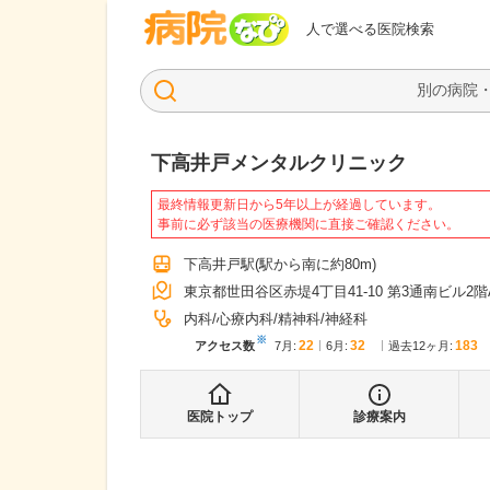
病院なび
人で選べる医院検索
下高井戸メンタルクリニック
最終情報更新日から5年以上が経過しています。
事前に必ず該当の医療機関に直接ご確認ください。
下高井戸駅
(駅から
南に約80m
)
東京都世田谷区赤堤4丁目41-10 第3通南ビル2階
内科
心療内科
精神科
神経科
※
22
32
183
アクセス数
7月
:
6月
:
過去12ヶ月:
医院トップ
診療案内