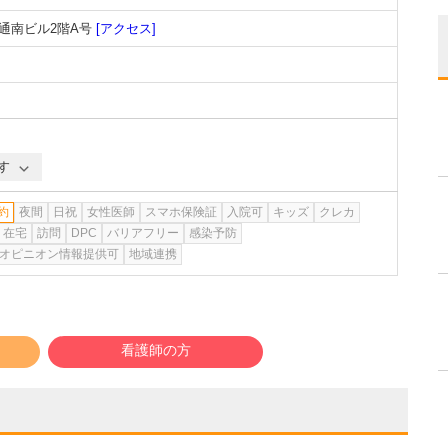
3通南ビル2階A号
[アクセス]
す
約
夜間
日祝
女性医師
スマホ保険証
入院可
キッズ
クレカ
在宅
訪問
DPC
バリアフリー
感染予防
オピニオン情報提供可
地域連携
看護師の方