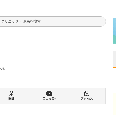
検索
A号
医師
口コミ(
0
)
アクセス