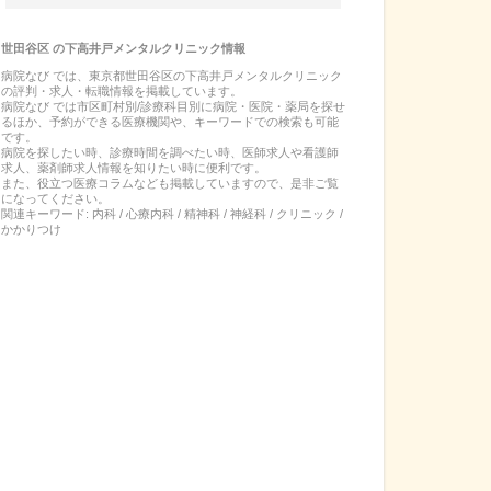
世田谷区
の
下高井戸メンタルクリニック
情報
病院なび では、
東京都
世田谷区
の
下高井戸メンタルクリニック
の
評判・求人・転職
情報を掲載しています。
病院なび では市区町村別/診療科目別に病院・医院・薬局を探せ
るほか、予約ができる医療機関や、キーワードでの検索も可能
です。
病院を探したい時、診療時間を調べたい時、医師求人や看護師
求人、薬剤師求人情報を知りたい時に便利です。
また、役立つ医療コラムなども掲載していますので、是非ご覧
になってください。
関連キーワード:
内科 / 心療内科 / 精神科 / 神経科 / クリニック /
かかりつけ