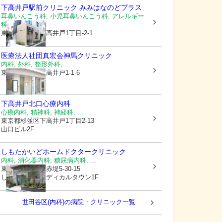
下高井戸駅前クリニック みみはなのどプラス
耳鼻いんこう科, 小児耳鼻いんこう科, アレルギー
科, ...
東京都杉並区
下高井戸1丁目-2-1
医療法人社団真宏会
神馬クリニック
内科, 外科, 整形外科, ...
東京都杉並区
下高井戸1-1-6
下高井戸北口心療内科
心療内科, 精神科, 神経科, ...
東京都杉並区
下高井戸1丁目2-13
山口ビル2F
しもたかいどホームドクタークリニック
内科, 消化器内科, 糖尿病内科, ...
東京都世田谷区
赤堤5-30-15
しもたかいどメディカルタウン1F
世田谷区(内科)の病院・クリニック一覧