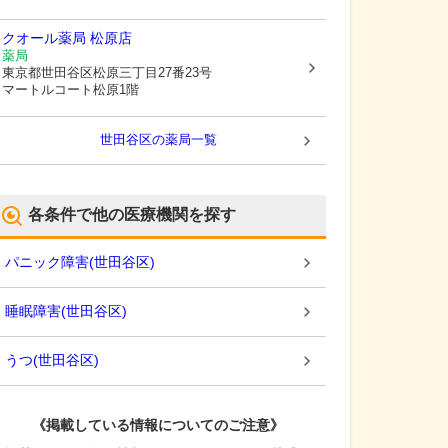
クオール薬局 松原店
薬局
東京都世田谷区
松原三丁目27番23号
マートルコート松原1階
世田谷区
の薬局一覧
各条件で他の医療機関を探す
パニック障害
(
世田谷区
)
睡眠障害
(
世田谷区
)
うつ
(
世田谷区
)
《掲載している情報についてのご注意》