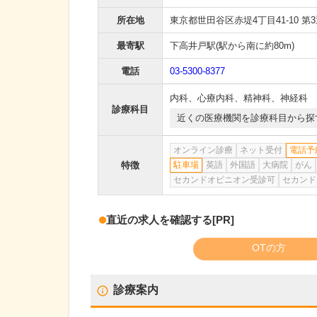
所在地
東京都世田谷区赤堤4丁目41-10 第
最寄駅
下高井戸駅
(駅から
南に約80m
)
電話
03-5300-8377
内科
、
心療内科
、
精神科
、
神経科
診療科目
近くの医療機関を診療科目から探
オンライン診療
ネット受付
電話予
特徴
駐車場
英語
外国語
大病院
がん
セカンドオピニオン受診可
セカンド
直近の求人を確認する
[PR]
OTの方
診療案内