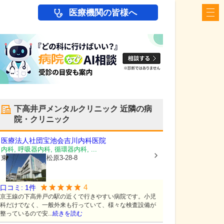
医療機関の皆様へ
下高井戸メンタルクリニック
近隣の病
院・クリニック
医療法人社団宝池会
吉川内科医院
内科, 呼吸器内科, 循環器内科, ...
東京都世田谷区
松原3-28-8
4
口コミ:
1
件
京王線の下高井戸の駅の近くで行きやすい病院です。小児
科だけでなく、一般外来も行っていて、様々な検査設備が
整っているので安...
続きを読む