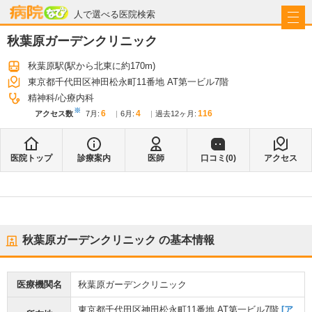
病院なび
人で選べる医院検索
秋葉原ガーデンクリニック
秋葉原駅
(駅から
北東に約170m
)
東京都千代田区神田松永町11番地 AT第一ビル7階
精神科
心療内科
※
6
4
116
アクセス数
7月
:
6月
:
過去12ヶ月:
医院トップ
診療案内
医師
口コミ(
0
)
アクセス
秋葉原ガーデンクリニック
の基本情報
医療機関名
秋葉原ガーデンクリニック
東京都千代田区神田松永町11番地 AT第一ビル7階
[ア