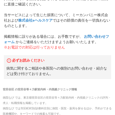
に直接ご確認ください。
当サービスによって生じた損害について、ミーカンパニー株式会
社および
株式会社eヘルスケア
ではその賠償の責任を一切負わない
ものとします。
掲載情報に誤りがある場合には、お手数ですが、
お問い合わせフ
ォーム
からご連絡をいただけますようお願いいたします。
※お電話での対応は行っておりません
必ずお読みください
病気に関するご相談や各医院への個別のお問い合わせ・紹介な
どは受け付けておりません。
世田谷区
の
世田谷等々力駅前内科・内視鏡クリニック
情報
病院なび では、
東京都
世田谷区
の
世田谷等々力駅前内科・内視鏡クリニック
の
評判・
求人・転職
情報を掲載しています。
病院なび では市区町村別/診療科目別に病院・医院・薬局を探せるほか、予約ができる
医療機関や、キーワードでの検索も可能です。