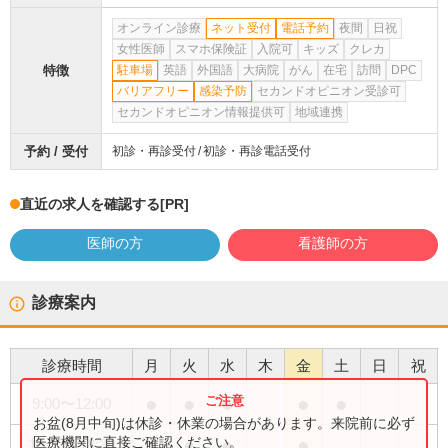
オンライン診療
ネット受付
電話予約
夜間
日祝
女性医師
スマホ保険証
入院可
キッズ
クレカ
特徴
駐車場
英語
外国語
大病院
がん
在宅
訪問
DPC
バリアフリー
感染予防
セカンドオピニオン受診可
セカンドオピニオン情報提供可
地域連携
予約 / 受付
初診・再診受付
初診・再診電話受付
直近の求人を確認する
[PR]
医師の方
看護師の方
診療案内
診療時間
月
火
水
木
金
土
日
祝
●
●
●
●
●
9:00
〜
12:00
お盆(8月中旬)は休診・休業の場合があります。来院前に必ず
●
●
●
●
医療機関に直接ご確認ください。
16:00
〜
18:30