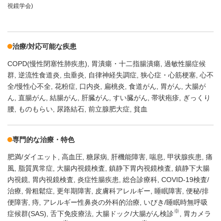
視鏡学会)
治療/対応可能な疾患
COPD(慢性閉塞性肺疾患)
胃潰瘍・十二指腸潰瘍
過敏性腸症候
群
逆流性食道炎
虫垂炎
自律神経失調症
狭心症・心筋梗塞
心不
全/慢性心不全
花粉症
口内炎
扁桃炎
食道がん
胃がん
大腸が
ん
直腸がん
結腸がん
肝臓がん
すい臓がん
帯状疱疹
ぎっくり
腰
ものもらい
尿路結石
前立腺肥大症
貧血
専門的な治療・特色
肥満/ダイエット
高血圧
糖尿病
肝機能障害
喘息
甲状腺疾患
痛
風
脂質異常症
大腸内視鏡検査
鎮静下胃内視鏡検査
鎮静下大腸
内視鏡
胃内視鏡検査
炎症性腸疾患
総合診療科
COVID-19検査/
治療
骨粗鬆症
更年期障害
皮膚科アレルギー
睡眠障害
便秘/排
便障害
痔
アレルギー性鼻炎の外科的治療
いびき/睡眠時無呼吸
※
症候群(SAS)
舌下免疫療法
大腸ドック/大腸がん検診
胃カメラ