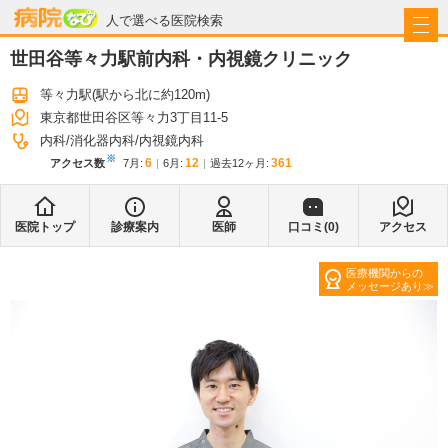
病院なび
人で選べる医院検索
世田谷等々力駅前内科・内視鏡クリニック
等々力駅
(駅から
北に約120m
)
東京都世田谷区等々力3丁目11-5
内科
消化器内科
内視鏡内科
※
6
12
361
アクセス数
7月
:
6月
:
過去12ヶ月:
医院トップ
診療案内
医師
口コミ(
0
)
アクセス
医療機関からの
メッセージあり