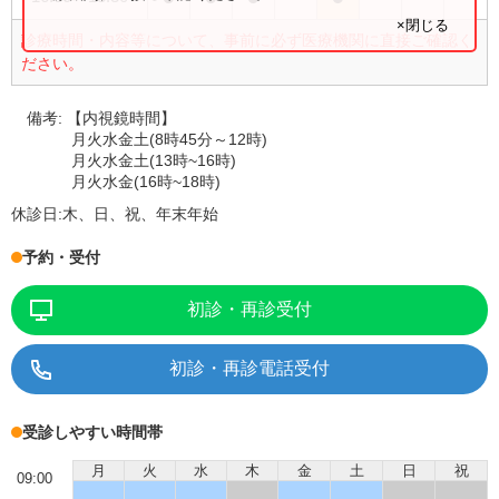
×閉じる
診療時間・内容等について、事前に必ず医療機関に直接ご確認く
ださい。
備考:
【内視鏡時間】
月火水金土(8時45分～12時)
月火水金土(13時~16時)
月火水金(16時~18時)
休診日:
木、日、祝、年末年始
予約・受付
初診・再診受付
初診・再診電話受付
受診しやすい時間帯
月
火
水
木
金
土
日
祝
09:00