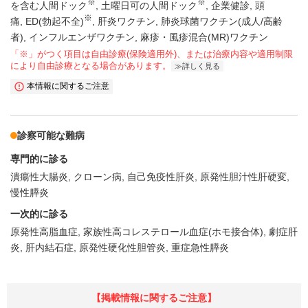
※
※
を含む人間ドック
土曜日可の人間ドック
企業健診
頭
※
痛
ED(勃起不全)
肝炎ワクチン
肺炎球菌ワクチン(成人/高齢
者)
インフルエンザワクチン
麻疹・風疹混合(MR)ワクチン
「※」がつく項目は自由診療(保険適用外)、または治療内容や適用制限
により自由診療となる場合があります。
詳しく見る
本情報に関するご注意
診察可能な難病
専門的に診る
潰瘍性大腸炎
クローン病
自己免疫性肝炎
原発性胆汁性肝硬変
慢性膵炎
一次的に診る
原発性高脂血症
家族性高コレステロール血症(ホモ接合体)
劇症肝
炎
肝内結石症
原発性硬化性胆管炎
重症急性膵炎
【掲載情報に関するご注意】