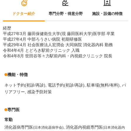
ドクター紹介
専門分野・得意分野
施設・設備の特徴
経歴
平成27年3月 藤田保健衛生大学(現 藤田医科大学)医学部 卒業
平成27年4月 中部ろうさい病院 初期研修医
平成29年4月 社会医療法人宏潤会 大同病院 消化器内科 勤務
令和4年4月 とどろき駅前クリニック 入職
令和4年8月 世田谷等々力駅前内科・内視鏡クリニック 院長
機能・特徴
ネット予約(初診/再診)
電話予約(初診/再診)
駐車場(無料/有料)
バ
リアフリー
感染予防対策
専門医
常勤
消化器病専門医
消化器内視鏡専門医
(日本消化器病学会)
(日本消化器内