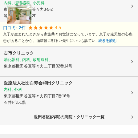
内科, 循環器科, 小児科
東京都世田谷区
等々力3-5-2
等々力エフビル2F
4.5
口コミ:
2
件
息子が生まれたときから家族共々お世話になっています。息子が先天性の心疾
患があることから、循環器に明るい先生にいつも診てい...
続きを読む
古市クリニック
消化器科, 内科, 放射線科, ...
東京都世田谷区
等々力二丁目32番14号
医療法人社団白寿会和田クリニック
内科, 外科
東京都世田谷区
等々力四丁目7番16号
石井ビル1階
世田谷区(内科)の病院・クリニック一覧