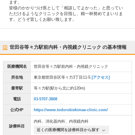
ます。
皆様のかかりつけ医として「相談してよかった」と思ってい
ただけるようなクリニックを目指し、精一杯努めてまいりま
す。どうぞ宜しくお願い致します。
世田谷等々力駅前内科・内視鏡クリニック
の基本情報
医療機関名
世田谷等々力駅前内科・内視鏡クリニック
所在地
東京都世田谷区等々力3丁目11-5
[アクセス]
最寄駅
等々力駅
(駅から
北に約120m
)
電話
03-5707-3808
公式HP
https://www.todorokiekimae-clinic.com/
内科
、
消化器内科
、
内視鏡内科
診療科目
近くの医療機関を診療科目から探す