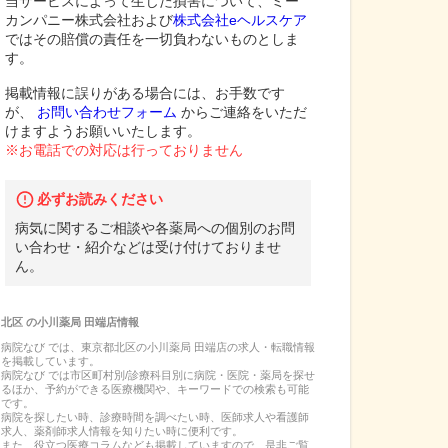
当サービスによって生じた損害について、ミー
カンパニー株式会社および
株式会社eヘルスケア
ではその賠償の責任を一切負わないものとしま
す。
掲載情報に誤りがある場合には、お手数です
が、
お問い合わせフォーム
からご連絡をいただ
けますようお願いいたします。
※お電話での対応は行っておりません
必ずお読みください
病気に関するご相談や各薬局への個別のお問
い合わせ・紹介などは受け付けておりませ
ん。
北区
の
小川薬局 田端店
情報
病院なび では、
東京都
北区
の
小川薬局 田端店
の
求人・転職
情報
を掲載しています。
病院なび では市区町村別/診療科目別に病院・医院・薬局を探せ
るほか、予約ができる医療機関や、キーワードでの検索も可能
です。
病院を探したい時、診療時間を調べたい時、医師求人や看護師
求人、薬剤師求人情報を知りたい時に便利です。
また、役立つ医療コラムなども掲載していますので、是非ご覧