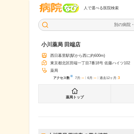
病院なび
人で選べる医院検索
小川薬局 田端店
西日暮里駅
(駅から
西に約600m
)
東京都北区田端一丁目7番18号 佐藤ハイツ102
薬局
※
--
--
3
アクセス数
7月
:
6月
:
過去12ヶ月:
薬局トップ