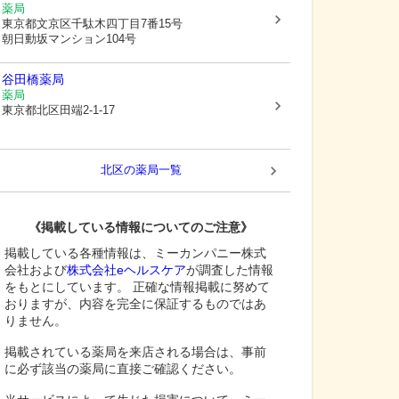
薬局
東京都文京区
千駄木四丁目7番15号
朝日動坂マンション104号
谷田橋薬局
薬局
東京都北区
田端2-1-17
北区
の薬局一覧
《掲載している情報についてのご注意》
掲載している各種情報は、ミーカンパニー株式
会社および
株式会社eヘルスケア
が調査した情報
をもとにしています。 正確な情報掲載に努めて
おりますが、内容を完全に保証するものではあ
りません。
掲載されている薬局を来店される場合は、事前
に必ず該当の薬局に直接ご確認ください。