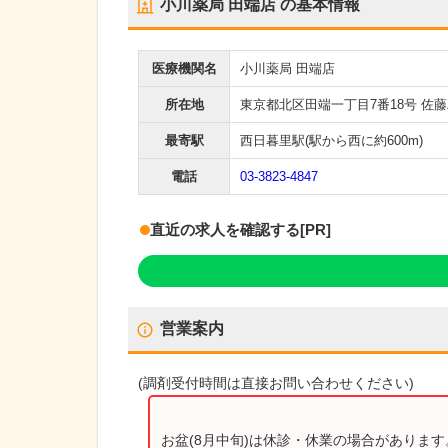
小川薬局 田端店
の基本情報
医療機関名
小川薬局 田端店
所在地
東京都北区田端一丁目7番18号 佐藤
最寄駅
西日暮里駅
(駅から
西に約600m
)
電話
03-3823-4847
直近の求人を確認する
[PR]
営業案内
(
調剤受付時間
は直接お問い合わせください)
お盆(8月中旬)は休診・休業の場合がありま