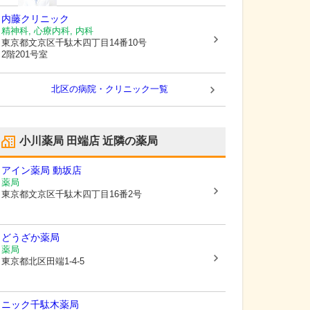
内藤クリニック
精神科, 心療内科, 内科
東京都文京区
千駄木四丁目14番10号
2階201号室
北区の病院・クリニック一覧
小川薬局 田端店
近隣の薬局
アイン薬局 動坂店
薬局
東京都文京区
千駄木四丁目16番2号
どうざか薬局
薬局
東京都北区
田端1-4-5
ニック千駄木薬局