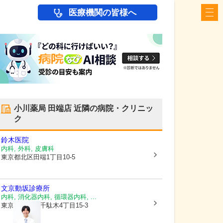
医療機関の皆様へ
小川薬局 田端店
近隣の病院・クリニッ
ク
鈴木医院
内科, 外科, 皮膚科
東京都北区
田端1丁目10-5
文京動坂診療所
内科, 消化器内科, 循環器内科, ...
東京都文京区
千駄木4丁目15-3