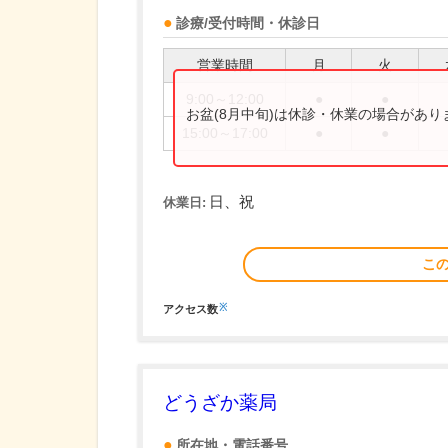
診療/受付時間・休診日
営業時間
月
火
9:00～12:00
●
●
お盆(8月中旬)は休診・休業の場合があ
15:00～17:00
●
●
日、祝
休業日:
こ
※
アクセス数
どうざか薬局
所在地・電話番号