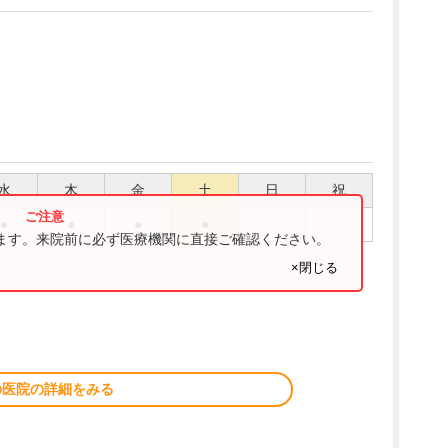
水
木
金
土
日
祝
●
●
●
●
ります。来院前に必ず医療機関に直接ご確認ください。
×閉じる
の医院の詳細をみる