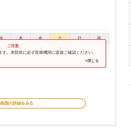
水
木
金
土
日
祝
●
●
●
●
ります。来院前に必ず医療機関に直接ご確認ください。
×閉じる
の医院の詳細をみる