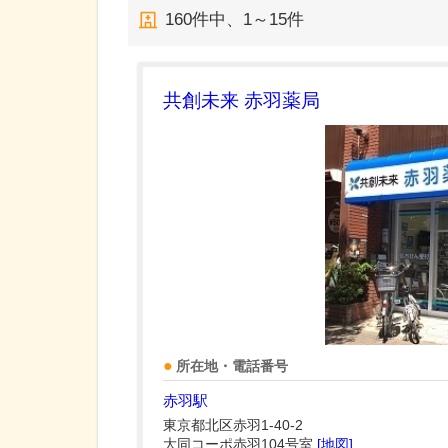
160
件中、
1～15件
共創未来 赤羽薬局
所在地・電話番号
赤羽駅
東京都北区赤羽1-40-2
大同コーポ赤羽104号室
[地図]