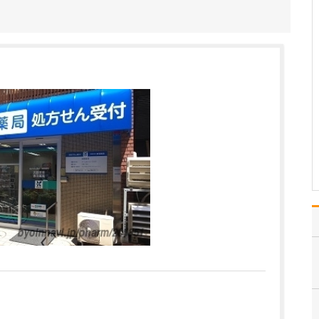
い。
当院では、気管支喘息と
慢性閉塞性肺疾患(COPD)
の診療に力を入れていま
す。まず、喘息が疑われ
る患者さんには、喘鳴(ゼ
ーゼー・ヒューヒューと
いう音)や咳、痰、息苦し
さ、胸の痛みといった症
状の有無を丁寧…
>>記事全文を読む