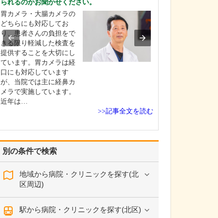
られるのかお聞かせください。
ください。
胃カメラ・大腸カメラの
これまで耳を専
どちらにも対応してお
を積んできたこ
り、患者さんの負担をで
り、難聴や突発
きる限り軽減した検査を
中耳炎をはじめ
提供することを大切にし
やめまいなどの
ています。胃カメラは経
療には特に力を
口にも対応しています
ます。難聴は原
が、当院では主に経鼻カ
て治療法が異な
メラで実施しています。
まずは詳しい検
近年は…
こに…
>>記事全文を読む
別の条件で検索
地域から病院・クリニックを探す(北
区周辺)
駅から病院・クリニックを探す(北区)