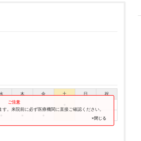
水
木
金
土
日
祝
●
ります。来院前に必ず医療機関に直接ご確認ください。
●
●
●
×閉じる