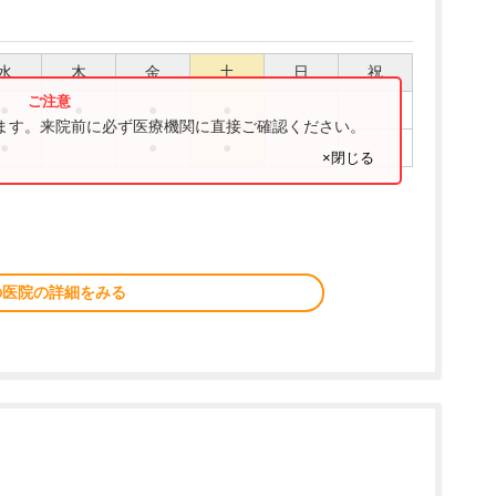
水
木
金
土
日
祝
●
●
●
●
ります。来院前に必ず医療機関に直接ご確認ください。
●
●
●
×閉じる
の医院の詳細をみる