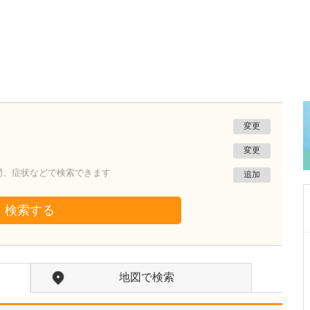
変更
変更
門、症状などで検索できます
追加
検索する
東京都大田区
とじま内科クリニック
地図で検索
戸島 洋一
院長
取材記事
特に力を入れている診療について教えてくださ