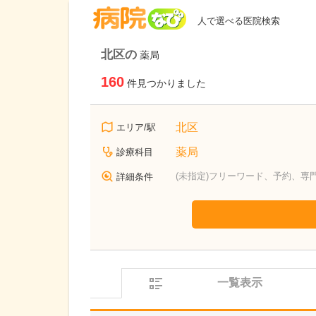
病院なび
人で選べる医院検索
北区の
薬局
160
件見つかりました
北区
エリア/駅
薬局
診療科目
(未指定)フリーワード、予約、専
詳細条件
一覧表示