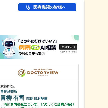
医療機関の皆様へ
医師(ドクター)の
東京都北区
東京都中野区
青柳診療所
中野富士見
青柳 有司
冨岡 亮太
院長
取材記事
消化器内視鏡について、どのような診療が受け
特に先生が力を