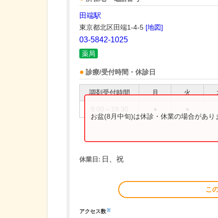
田端駅
東京都北区田端1-4-5
[地図]
03-5842-1025
薬局
診療/受付時間・休診日
調剤受付時間
月
火
9:00～19:30
●
●
お盆(8月中旬)は休診・休業の場合があ
日、祝
休業日:
こ
※
アクセス数