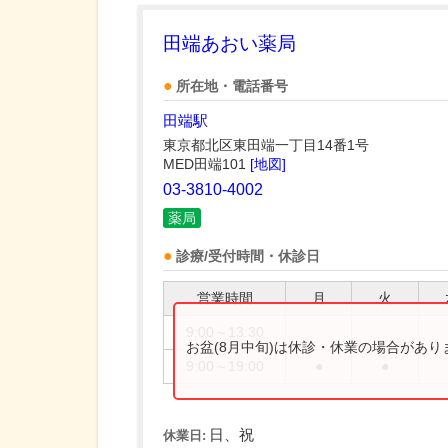
田端あおい薬局
所在地・電話番号
田端駅
東京都北区東田端一丁目14番1号
MED田端101
[地図]
03-3810-4002
薬局
診療/受付時間・休診日
営業時間
月
火
9:00～13:30
お盆(8月中旬)は休診・休業の場合があ
9:00～19:00
●
●
日、祝
休業日: