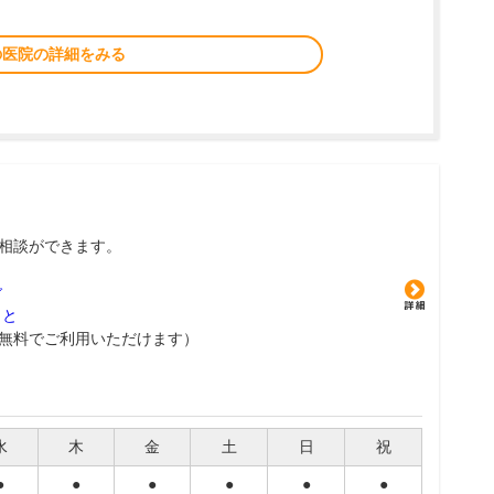
の医院の詳細をみる
相談ができます。
グ
こと
無料でご利用いただけます）
水
木
金
土
日
祝
●
●
●
●
●
●