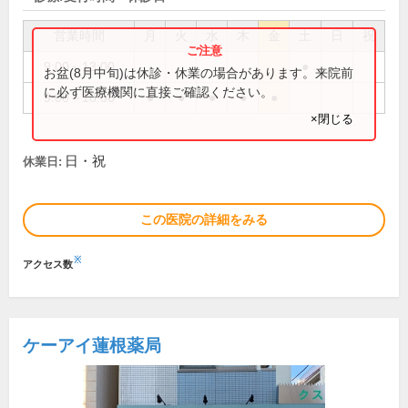
営業時間
月
火
水
木
金
土
日
祝
9:00～13:00
●
お盆(8月中旬)は休診・休業の場合があります。来院前
に必ず医療機関に直接ご確認ください。
9:00～18:30
●
●
●
●
●
×閉じる
日・祝
休業日:
この医院の詳細をみる
※
アクセス数
ケーアイ蓮根薬局