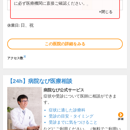
に必ず医療機関に直接ご確認ください。
9:00～18:30
●
●
●
●
●
×閉じる
日、祝
休業日:
この医院の詳細をみる
※
アクセス数
【24h】
病院なび医療相談
病院なび公式サービス
症状や受診について医師に相談ができま
す。
症状に適した診療科
受診の目安・タイミング
受診までに気をつけること
などにご利用ください。（無料でご利用い