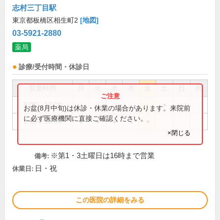
志村三丁目駅
東京都板橋区相生町2
[地図]
03-5921-2880
薬局
診療/受付時間・休診日
営業時間
月
火
水
木
金
土
日
祝
9:00～13:00
●
お盆(8月中旬)は休診・休業の場合があります。来院前
に必ず医療機関に直接ご確認ください。
9:00～18:30
●
●
●
●
●
×閉じる
※第1・3土曜日は16時まで営業
備考:
日・祝
休業日:
この医院の詳細をみる