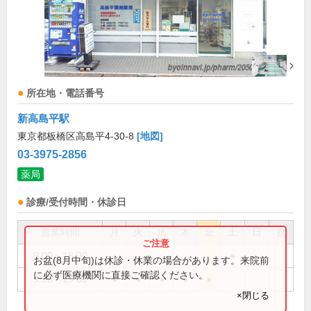
所在地・電話番号
新高島平駅
東京都板橋区高島平4-30-8
[地図]
03-3975-2856
薬局
診療/受付時間・休診日
営業時間
月
火
水
木
金
土
日
祝
9:00～18:00
●
お盆(8月中旬)は休診・休業の場合があります。来院前
に必ず医療機関に直接ご確認ください。
9:00～19:00
●
●
●
●
●
×閉じる