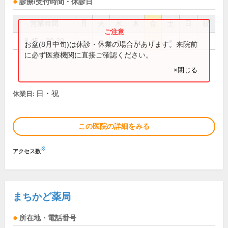
診療/受付時間・休診日
営業時間
月
火
水
木
金
土
日
祝
8:45～20:30
●
●
●
●
●
●
お盆(8月中旬)は休診・休業の場合があります。来院前
に必ず医療機関に直接ご確認ください。
×閉じる
日・祝
休業日:
この医院の詳細をみる
※
アクセス数
まちかど薬局
所在地・電話番号