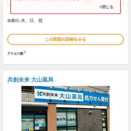
9:00～19:00
●
●
●
●
×閉じる
水、日、祝
休業日:
この医院の詳細をみる
※
アクセス数
共創未来 大山薬局