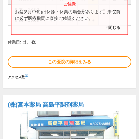
9:00～18:00
●
●
お盆(8月中旬)は休診・休業の場合があります。来院前
に必ず医療機関に直接ご確認ください。
9:00～19:00
●
●
●
●
×閉じる
日、祝
休業日:
この医院の詳細をみる
※
アクセス数
(株)宮本薬局 高島平調剤薬局