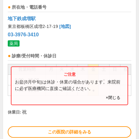
所在地・電話番号
地下鉄成増駅
東京都板橋区成増2-17-19
[地図]
03-3976-3410
薬局
診療/受付時間・休診日
営業時間
月
火
水
木
金
土
日
祝
9:00～18:00
●
●
お盆(8月中旬)は休診・休業の場合があります。来院前
に必ず医療機関に直接ご確認ください。
9:00～19:30
●
●
●
●
●
×閉じる
祝
休業日:
この医院の詳細をみる