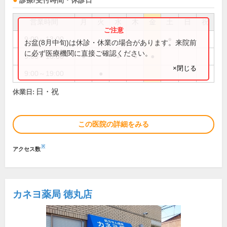
診療/受付時間・休診日
営業時間
月
火
水
木
金
土
日
祝
9:00～13:00
●
お盆(8月中旬)は休診・休業の場合があります。来院前
に必ず医療機関に直接ご確認ください。
9:00～18:00
●
●
●
●
×閉じる
9:00～19:00
●
日・祝
休業日:
この医院の詳細をみる
※
アクセス数
カネヨ薬局 徳丸店