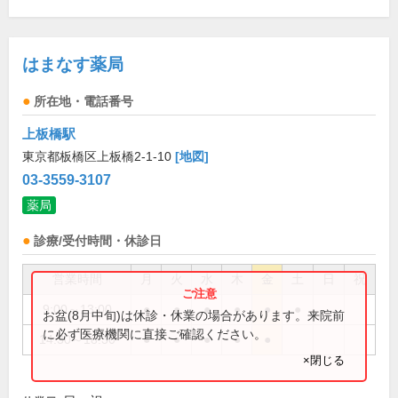
はまなす薬局
所在地・電話番号
上板橋駅
東京都板橋区上板橋2-1-10
[地図]
03-3559-3107
薬局
診療/受付時間・休診日
営業時間
月
火
水
木
金
土
日
祝
9:00～13:00
●
●
●
●
●
●
お盆(8月中旬)は休診・休業の場合があります。来院前
に必ず医療機関に直接ご確認ください。
14:30～18:30
●
●
●
●
●
×閉じる