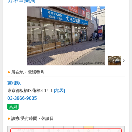
カネヨ薬局
所在地・電話番号
蓮根駅
東京都板橋区蓮根3-14-1
[地図]
03-3966-9035
薬局
診療/受付時間・休診日
営業時間
月
火
水
木
金
土
日
祝