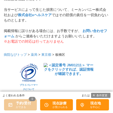
当サービスによって生じた損害について、ミーカンパニー株式会
社および
株式会社eヘルスケア
ではその賠償の責任を一切負わない
ものとします。
掲載情報に誤りがある場合には、お手数ですが、
お問い合わせフ
ォーム
からご連絡をいただけますようお願いいたします。
※お電話での対応は行っておりません
病院なびトップ
>
薬局
>
東京都
>
板橋区
プライバシーマー
クについて
条件変更
0
予約/受付
現在診療
現在地
トップ
医療機関の皆様へ