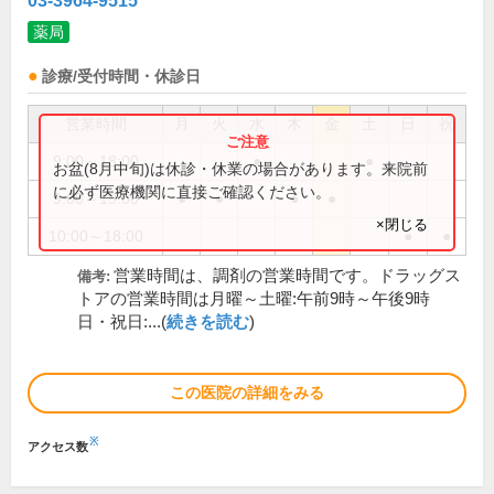
03-3964-9515
薬局
診療/受付時間・休診日
営業時間
月
火
水
木
金
土
日
祝
9:00～18:00
●
●
お盆(8月中旬)は休診・休業の場合があります。来院前
に必ず医療機関に直接ご確認ください。
9:00～19:00
●
●
●
●
×閉じる
10:00～18:00
●
●
営業時間は、調剤の営業時間です。ドラッグス
備考:
トアの営業時間は月曜～土曜:午前9時～午後9時
日・祝日:...(
続きを読む
)
この医院の詳細をみる
※
アクセス数