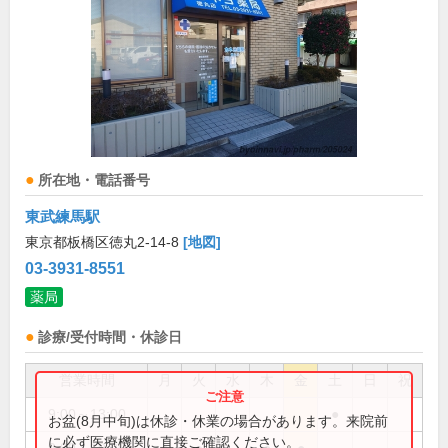
所在地・電話番号
東武練馬駅
東京都板橋区徳丸2-14-8
[地図]
03-3931-8551
薬局
診療/受付時間・休診日
営業時間
月
火
水
木
金
土
日
祝
9:00～13:00
●
お盆(8月中旬)は休診・休業の場合があります。来院前
に必ず医療機関に直接ご確認ください。