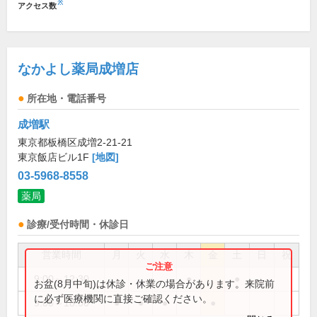
※
アクセス数
なかよし薬局成増店
所在地・電話番号
成増駅
東京都板橋区成増2-21-21
東京飯店ビル1F
[地図]
03-5968-8558
薬局
診療/受付時間・休診日
営業時間
月
火
水
木
金
土
日
祝
9:00～12:30
●
●
お盆(8月中旬)は休診・休業の場合があります。来院前
に必ず医療機関に直接ご確認ください。
9:00～18:00
●
●
●
●