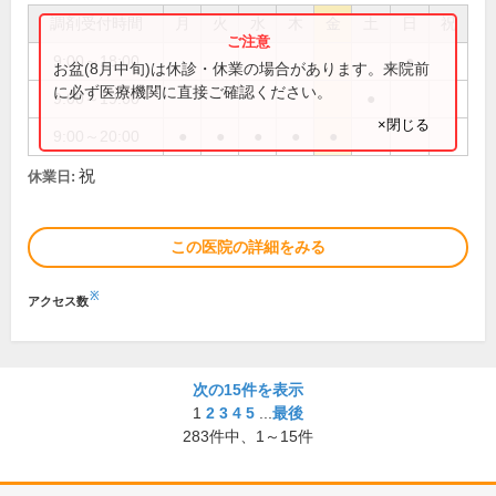
調剤受付時間
月
火
水
木
金
土
日
祝
9:00～18:00
●
お盆(8月中旬)は休診・休業の場合があります。来院前
に必ず医療機関に直接ご確認ください。
9:00～19:00
●
×閉じる
9:00～20:00
●
●
●
●
●
祝
休業日:
この医院の詳細をみる
※
アクセス数
次の15件を表示
1
2
3
4
5
...
最後
283
件中、
1～15件