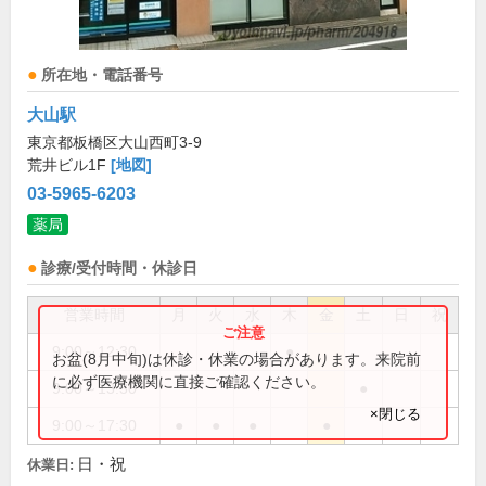
所在地・電話番号
大山駅
東京都板橋区大山西町3-9
荒井ビル1F
[地図]
03-5965-6203
薬局
診療/受付時間・休診日
営業時間
月
火
水
木
金
土
日
祝
9:00～12:30
●
お盆(8月中旬)は休診・休業の場合があります。来院前
に必ず医療機関に直接ご確認ください。
9:00～13:30
●
×閉じる
9:00～17:30
●
●
●
●
日・祝
休業日: