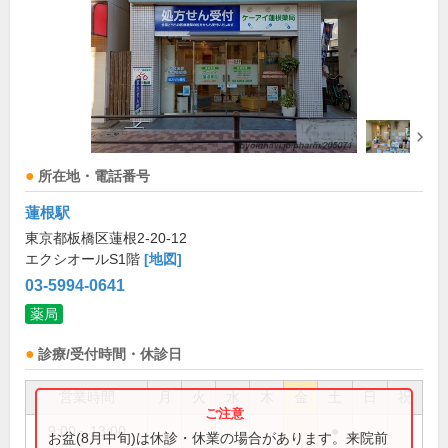
所在地・電話番号
蓮根駅
東京都板橋区蓮根2-20-12
エクシオールS1階
[地図]
03-5994-0641
薬局
診療/受付時間・休診日
営業時間
月
火
水
木
金
土
日
祝
9:00～13:00
●
お盆(8月中旬)は休診・休業の場合があります。来院前