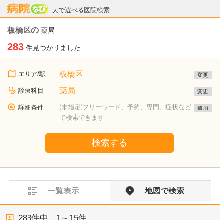
病院なび
人で選べる医院検索
板橋区の
薬局
283
件見つかりました
板橋区
エリア/駅
変更
薬局
診療科目
変更
(未指定)フリーワード、予約、専門、症状など
詳細条件
追加
で検索できます
検索する
一覧表示
地図で検索
283
件中、
1～15件