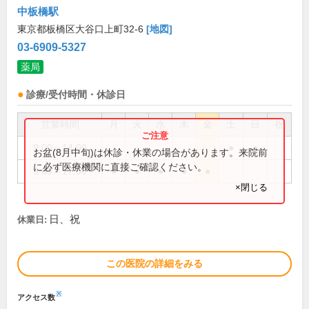
中板橋駅
東京都板橋区大谷口上町32-6
[地図]
03-6909-5327
薬局
診療/受付時間・休診日
営業時間
月
火
水
木
金
土
日
祝
9:00～14:00
●
●
お盆(8月中旬)は休診・休業の場合があります。来院前
に必ず医療機関に直接ご確認ください。
9:00～17:00
●
●
●
●
●
×閉じる
日、祝
休業日:
この医院の詳細をみる
※
アクセス数