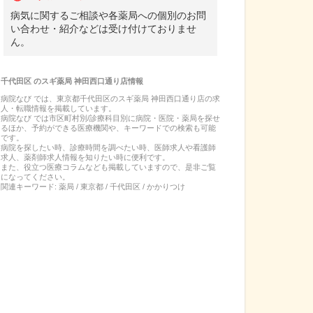
病気に関するご相談や各薬局への個別のお問
い合わせ・紹介などは受け付けておりませ
ん。
千代田区
の
スギ薬局 神田西口通り店
情報
病院なび では、
東京都
千代田区
の
スギ薬局 神田西口通り店
の
求
人・転職
情報を掲載しています。
病院なび では市区町村別/診療科目別に病院・医院・薬局を探せ
るほか、予約ができる医療機関や、キーワードでの検索も可能
です。
病院を探したい時、診療時間を調べたい時、医師求人や看護師
求人、薬剤師求人情報を知りたい時に便利です。
また、役立つ医療コラムなども掲載していますので、是非ご覧
になってください。
関連キーワード:
薬局 / 東京都 / 千代田区 / かかりつけ