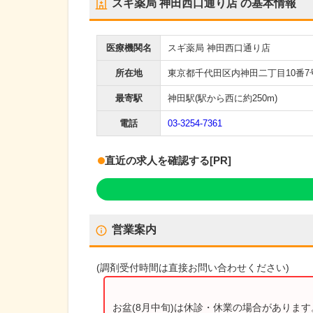
スギ薬局 神田西口通り店
の基本情報
医療機関名
スギ薬局 神田西口通り店
所在地
東京都千代田区内神田二丁目10番7
最寄駅
神田駅
(駅から
西に約250m
)
電話
03-3254-7361
直近の求人を確認する
[PR]
営業案内
(
調剤受付時間
は直接お問い合わせください)
お盆(8月中旬)は休診・休業の場合がありま