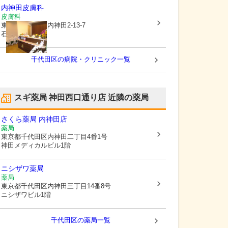
内神田皮膚科
皮膚科
東京都千代田区
内神田2-13-7
石原ビル1階
千代田区の病院・クリニック一覧
スギ薬局 神田西口通り店
近隣の薬局
さくら薬局 内神田店
薬局
東京都千代田区
内神田二丁目4番1号
神田メディカルビル1階
ニシザワ薬局
薬局
東京都千代田区
内神田三丁目14番8号
ニシザワビル1階
千代田区
の薬局一覧