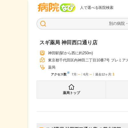
病院なび
人で選べる医院検索
スギ薬局 神田西口通り店
神田駅
(駅から
西に約250m
)
東京都千代田区内神田二丁目10番7号 プレミア
薬局
※
--
--
1
アクセス数
7月
:
6月
:
過去12ヶ月:
薬局トップ