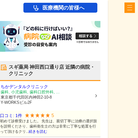
医療機関の皆様へ
スギ薬局 神田西口通り店
近隣の病院・
クリニック
ちかデンタルクリニック
歯科, 小児歯科, 歯科口腔外科, ...
東京都千代田区
内神田2-10-8
Y-WORKSビル2F
5
口コミ:
1
件
初めて診察受けました。 先生は、親切丁寧に治療の選択肢
を説明くださり、歯科衛生士の方は非常に丁寧な処置を行
って頂けるクリ...
続きを読む