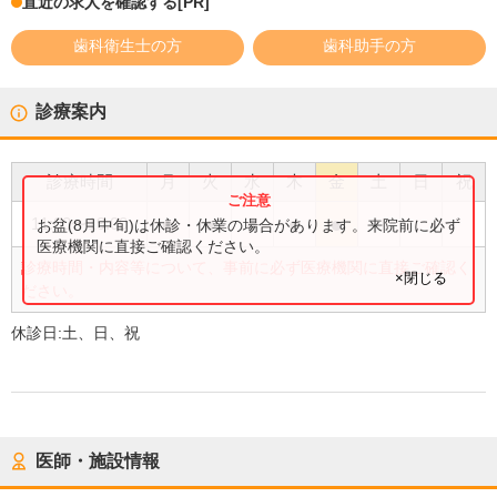
直近の求人を確認する
[PR]
歯科衛生士の方
歯科助手の方
診療案内
診療時間
月
火
水
木
金
土
日
祝
●
●
●
●
●
11:00
〜
19:00
お盆(8月中旬)は休診・休業の場合があります。来院前に必ず
医療機関に直接ご確認ください。
診療時間・内容等について、事前に必ず医療機関に直接ご確認く
×閉じる
ださい。
休診日:
土、日、祝
医師・施設情報