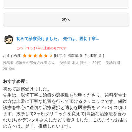
初めて診察受けました。 先生は、親切丁寧...
この口コミは1年以上前のものです
5
おすすめ度:
[
対応:
5
清潔感:
5
待ち時間:
5
]
投稿者: 感無量の部分入れ歯 さん
受診者: 本人 (男性・ 50代)
受診時期:
2019年
おすすめ度 :
初めて診察受けました。
先生は、親切丁寧に治療の選択肢を説明くださり、歯科衛生士
の方は非常に丁寧な処置を行って頂けるクリニックです、保険
診療を中心に適切な治療選択と適切な医療費をアドバイス頂け
ます。抜糸して2ヶ所クリニックを変えて(高額な治療法を言わ
れた)ちかデンタルさんにたどり着きました。このようなお困り
の方へは、是非、推薦したいです。