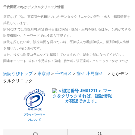
千代田区
の
ちかデンタルクリニック
情報
病院なび では、
東京都
千代田区
の
ちかデンタルクリニック
の
評判・求人・転職
情報を
掲載しています。
病院なび では市区町村別/診療科目別に病院・医院・薬局を探せるほか、予約ができる
医療機関や、キーワードでの検索も可能です。
病院を探したい時、診療時間を調べたい時、医師求人や看護師求人、薬剤師求人情報
を知りたい時に便利です。
また、役立つ医療コラムなども掲載していますので、是非ご覧になってください。
関連キーワード:
歯科 / 小児歯科 / 歯科口腔外科 / 矯正歯科 / クリニック / かかりつけ
病院なびトップ
>
東京都
>
千代田区
>
歯科
小児歯科
... >
ちかデン
タルクリニック
プライバシーマー
クについて