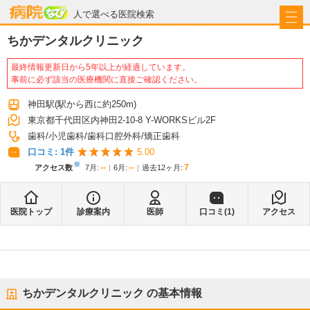
病院なび
人で選べる医院検索
ちかデンタルクリニック
最終情報更新日から5年以上が経過しています。
事前に必ず該当の医療機関に直接ご確認ください。
神田駅
(駅から
西に約250m
)
東京都千代田区内神田2-10-8 Y-WORKSビル2F
歯科
小児歯科
歯科口腔外科
矯正歯科
口コミ:
1
件
5.00
※
--
--
7
アクセス数
7月
:
6月
:
過去12ヶ月:
医院トップ
診療案内
医師
口コミ(
1
)
アクセス
ちかデンタルクリニック
の基本情報