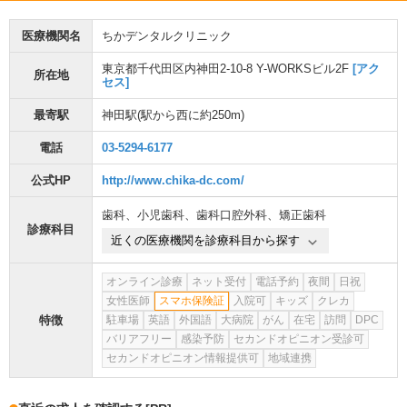
医療機関名
ちかデンタルクリニック
東京都千代田区内神田2-10-8 Y-WORKSビル2F
[アク
所在地
セス]
最寄駅
神田駅
(駅から
西に約250m
)
電話
03-5294-6177
公式HP
http://www.chika-dc.com/
歯科
、
小児歯科
、
歯科口腔外科
、
矯正歯科
診療科目
近くの医療機関を診療科目から探す
オンライン診療
ネット受付
電話予約
夜間
日祝
女性医師
スマホ保険証
入院可
キッズ
クレカ
特徴
駐車場
英語
外国語
大病院
がん
在宅
訪問
DPC
バリアフリー
感染予防
セカンドオピニオン受診可
セカンドオピニオン情報提供可
地域連携