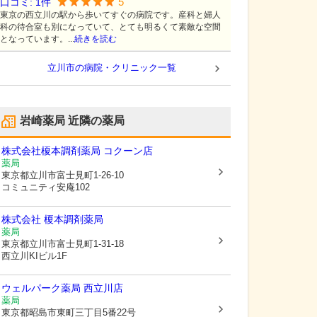
5
口コミ:
1
件
東京の西立川の駅から歩いてすぐの病院です。産科と婦人
科の待合室も別になっていて、とても明るくて素敵な空間
となっています。...
続きを読む
立川市の病院・クリニック一覧
岩崎薬局
近隣の薬局
株式会社榎本調剤薬局 コクーン店
薬局
東京都立川市
富士見町1-26-10
コミュニティ安庵102
株式会社 榎本調剤薬局
薬局
東京都立川市
富士見町1-31-18
西立川KIビル1F
ウェルパーク薬局 西立川店
薬局
東京都昭島市
東町三丁目5番22号