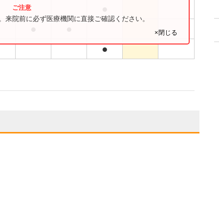
●
す。来院前に必ず医療機関に直接ご確認ください。
●
●
●
×閉じる
●