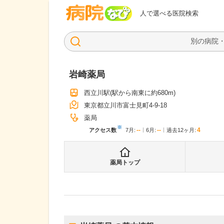
病院なび
人で選べる医院検索
岩崎薬局
西立川駅
(駅から
南東に約680m
)
東京都立川市富士見町4-9-18
薬局
※
--
--
4
アクセス数
7月
:
6月
:
過去12ヶ月:
薬局トップ