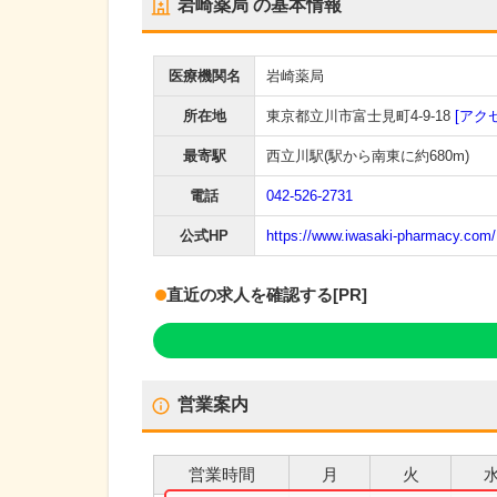
岩崎薬局
の基本情報
医療機関名
岩崎薬局
所在地
東京都立川市富士見町4-9-18
[アク
最寄駅
西立川駅
(駅から
南東に約680m
)
電話
042-526-2731
公式HP
https://www.iwasaki-pharmacy.com/
直近の求人を確認する
[PR]
営業案内
営業時間
月
火