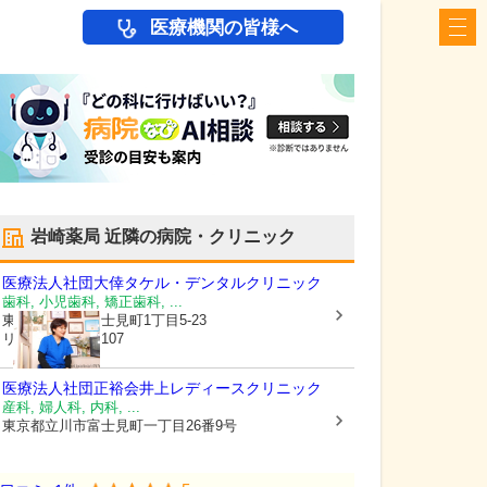
医療機関の皆様へ
岩崎薬局
近隣の病院・クリニック
医療法人社団大倖
タケル・デンタルクリニック
歯科, 小児歯科, 矯正歯科, ...
東京都立川市
富士見町1丁目5-23
リヴェール立川107
医療法人社団正裕会井上レディースクリニック
産科, 婦人科, 内科, ...
東京都立川市
富士見町一丁目26番9号