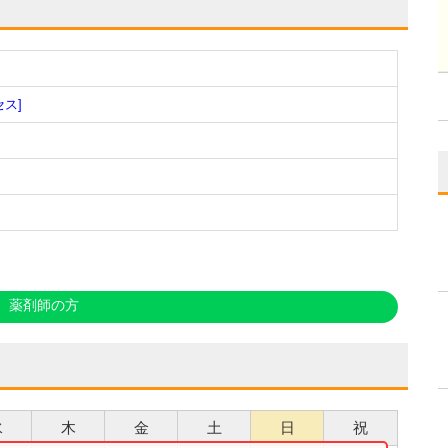
セス]
薬剤師の方
水
木
金
土
日
祝