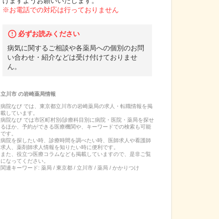
けますようお願いいたします。
※お電話での対応は行っておりません
必ずお読みください
病気に関するご相談や各薬局への個別のお問
い合わせ・紹介などは受け付けておりませ
ん。
立川市
の
岩崎薬局
情報
病院なび では、
東京都
立川市
の
岩崎薬局
の
求人・転職
情報を掲
載しています。
病院なび では市区町村別/診療科目別に病院・医院・薬局を探せ
るほか、予約ができる医療機関や、キーワードでの検索も可能
です。
病院を探したい時、診療時間を調べたい時、医師求人や看護師
求人、薬剤師求人情報を知りたい時に便利です。
また、役立つ医療コラムなども掲載していますので、是非ご覧
になってください。
関連キーワード:
薬局 / 東京都 / 立川市 / 薬局 / かかりつけ