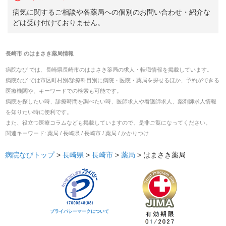
病気に関するご相談や各薬局への個別のお問い合わせ・紹介な
どは受け付けておりません。
長崎市
の
はまさき薬局
情報
病院なび では、
長崎県
長崎市
の
はまさき薬局
の
求人・転職
情報を掲載しています。
病院なび では市区町村別/診療科目別に病院・医院・薬局を探せるほか、予約ができる
医療機関や、キーワードでの検索も可能です。
病院を探したい時、診療時間を調べたい時、医師求人や看護師求人、薬剤師求人情報
を知りたい時に便利です。
また、役立つ医療コラムなども掲載していますので、是非ご覧になってください。
関連キーワード:
薬局 / 長崎県 / 長崎市 / 薬局 / かかりつけ
病院なびトップ
>
長崎県
>
長崎市
>
薬局
>
はまさき薬局
プライバシーマークについて