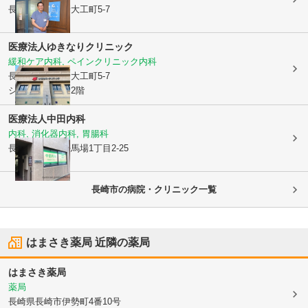
長崎県長崎市
新大工町5-7
医療法人
ゆきなりクリニック
緩和ケア内科, ペインクリニック内科
長崎県長崎市
新大工町5-7
シーボルタウン2階
医療法人
中田内科
内科, 消化器内科, 胃腸科
長崎県長崎市
桜馬場1丁目2-25
長崎市の病院・クリニック一覧
はまさき薬局
近隣の薬局
はまさき薬局
薬局
長崎県長崎市
伊勢町4番10号