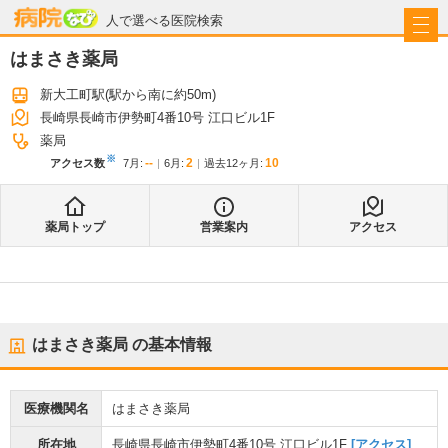
病院なび
人で選べる医院検索
はまさき薬局
新大工町駅
(駅から
南に約50m
)
長崎県長崎市伊勢町4番10号 江口ビル1F
薬局
※
--
2
10
アクセス数
7月
:
6月
:
過去12ヶ月:
薬局トップ
営業案内
アクセス
はまさき薬局
の基本情報
医療機関名
はまさき薬局
所在地
長崎県長崎市伊勢町4番10号 江口ビル1F
[アクセス]