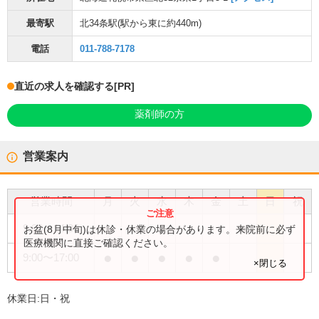
最寄駅
北34条駅
(駅から
東に約440m
)
電話
011-788-7178
直近の求人を確認する
[PR]
薬剤師の方
営業案内
営業時間
月
火
水
木
金
土
日
祝
●
9:00
〜
14:00
お盆(8月中旬)は休診・休業の場合があります。来院前に必ず
医療機関に直接ご確認ください。
●
●
●
●
●
9:00
〜
17:00
×閉じる
休業日:
日・祝