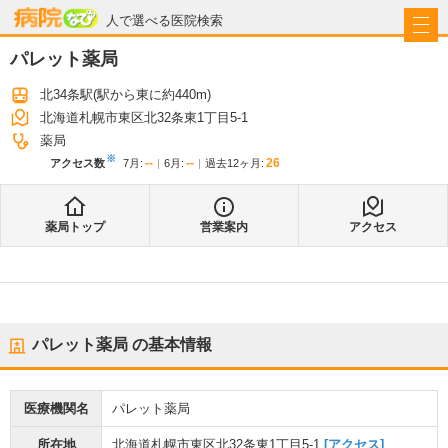
病院なび
人で選べる医院検索
パレット薬局
北34条駅
(駅から
東に約440m
)
北海道札幌市東区北32条東1丁目5-1
薬局
※
--
--
26
アクセス数
7月
:
6月
:
過去12ヶ月:
薬局トップ
営業案内
アクセス
パレット薬局
の基本情報
医療機関名
パレット薬局
所在地
北海道札幌市東区北32条東1丁目5-1
[アクセス]