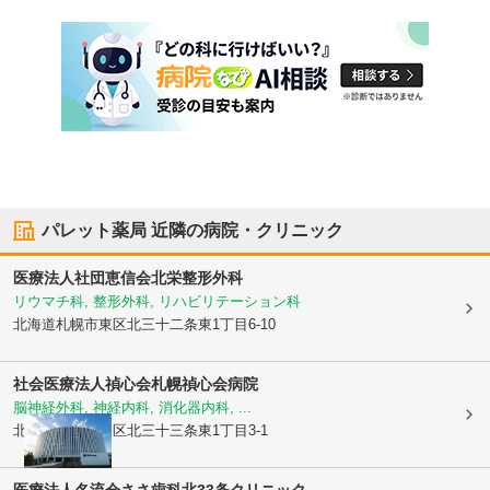
パレット薬局
近隣の病院・クリニック
医療法人社団恵信会
北栄整形外科
リウマチ科, 整形外科, リハビリテーション科
北海道札幌市東区
北三十二条東1丁目6-10
社会医療法人禎心会
札幌禎心会病院
脳神経外科, 神経内科, 消化器内科, ...
北海道札幌市東区
北三十三条東1丁目3-1