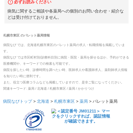
必ずお読みください
病気に関するご相談や各薬局への個別のお問い合わせ・紹介な
どは受け付けておりません。
札幌市東区
の
パレット薬局
情報
病院なび では、
北海道
札幌市東区
の
パレット薬局
の
求人・転職
情報を掲載していま
す。
病院なび では市区町村別/診療科目別に病院・医院・薬局を探せるほか、予約ができる
医療機関や、キーワードでの検索も可能です。
病院を探したい時、診療時間を調べたい時、医師求人や看護師求人、薬剤師求人情報
を知りたい時に便利です。
また、役立つ医療コラムなども掲載していますので、是非ご覧になってください。
関連キーワード:
薬局 / 北海道 / 札幌市東区 / 薬局 / かかりつけ
病院なびトップ
>
北海道
>
札幌市東区
>
薬局
>
パレット薬局