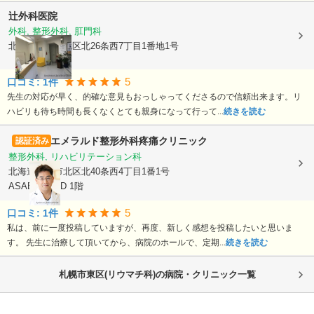
辻外科医院
外科, 整形外科, 肛門科
北海道札幌市北区
北26条西7丁目1番地1号
5
口コミ:
1
件
先生の対応が早く、的確な意見もおっしゃってくださるので信頼出来ます。リ
ハビリも待ち時間も長くなくとても親身になって行って...
続きを読む
エメラルド整形外科疼痛クリニック
認証済み
整形外科, リハビリテーション科
北海道札幌市北区
北40条西4丁目1番1号
ASABU LAND 1階
5
口コミ:
1
件
私は、前に一度投稿していますが、再度、新しく感想を投稿したいと思いま
す。 先生に治療して頂いてから、病院のホールで、定期...
続きを読む
札幌市東区(リウマチ科)の病院・クリニック一覧