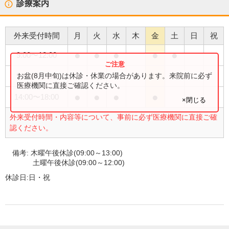
診療案内
外来受付時間
月
火
水
木
金
土
日
祝
●
●
●
●
●
9:00
〜
12:00
●
お盆(8月中旬)は休診・休業の場合があります。来院前に必ず
9:00
〜
13:00
医療機関に直接ご確認ください。
●
●
●
●
14:00
〜
18:00
×閉じる
外来受付時間・内容等について、事前に必ず医療機関に直接ご確
認ください。
備考:
木曜午後休診(09:00～13:00)
土曜午後休診(09:00～12:00)
休診日:
日・祝