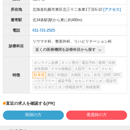
所在地
北海道札幌市東区北三十二条東1丁目6-10
[アクセス]
最寄駅
北34条駅
(駅から
東に約480m
)
電話
011-721-2525
リウマチ科
、
整形外科
、
リハビリテーション科
診療科目
近くの医療機関を診療科目から探す
オンライン診療
ネット受付
電話予約
夜間
日祝
女性医師
スマホ保険証
入院可
キッズ
クレカ
特徴
駐車場
英語
外国語
大病院
がん
在宅
訪問
DPC
バリアフリー
感染予防
セカンドオピニオン受診可
セカンドオピニオン情報提供可
地域連携
直近の求人を確認する
[PR]
医師の方
看護師の方