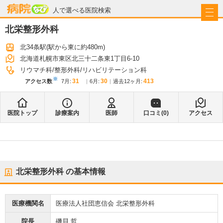
病院なび
人で選べる医院検索
北栄整形外科
北34条駅
(駅から
東に約480m
)
北海道札幌市東区北三十二条東1丁目6-10
リウマチ科
整形外科
リハビリテーション科
※
31
30
413
アクセス数
7月
:
6月
:
過去12ヶ月:
医院トップ
診療案内
医師
口コミ(
0
)
アクセス
北栄整形外科
の基本情報
医療機関名
医療法人社団恵信会 北栄整形外科
院長
磯貝 哲