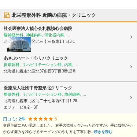
北栄整形外科
近隣の病院・クリニック
社会医療法人禎心会
札幌禎心会病院
脳神経外科, 神経内科, 消化器内科, ...
北海道札幌市東区
北三十三条東1丁目3-1
あさぶハート・心リハクリニック
循環器科, リハビリテーション科, 内科, ...
北海道札幌市北区
北37条西3丁目3番12号
医療法人社団
中野整形北クリニック
整形外科, リハビリテーション科, 放射線科, ...
北海道札幌市北区
北二十七条西5丁目1-28
エフテービル2・3F
5
口コミ:
2
件
交通事故にあい受診しました。 右手の捻挫が辛かったのですが、手に負担がか
からず痛みを和らげるテーピングのやり方を丁寧に教...
続きを読む