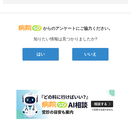
病院なび
からのアンケートにご協力ください。
知りたい情報は見つかりましたか?
はい
いいえ