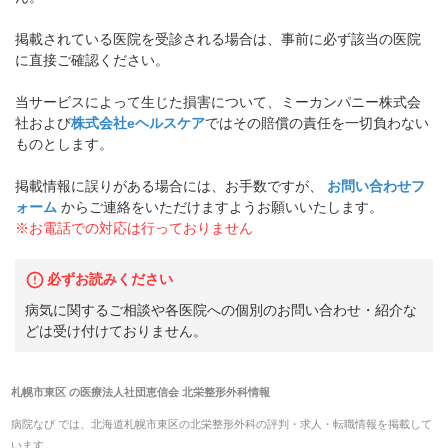
掲載されている医院を受診される場合は、事前に必ず該当の医院
に直接ご確認ください。
当サービスによって生じた損害について、ミーカンパニー株式会
社および
株式会社eヘルスケア
ではその賠償の責任を一切負わない
ものとします。
掲載情報に誤りがある場合には、お手数ですが、
お問い合わせフ
ォーム
からご連絡をいただけますようお願いいたします。
※お電話での対応は行っておりません
必ずお読みください
病気に関するご相談や各医院への個別のお問い合わせ・紹介な
どは受け付けておりません。
札幌市東区
の
医療法人社団恵信会 北栄整形外科
情報
病院なび では、
北海道
札幌市東区
の
北栄整形外科
の
評判・求人・転職
情報を掲載して
います。