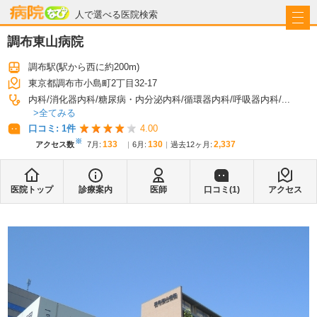
病院なび
人で選べる医院検索
調布東山病院
調布駅
(駅から
西に約200m
)
東京都調布市小島町2丁目32-17
内科
消化器内科
糖尿病・内分泌内科
循環器内科
呼吸器内科
...
全てみる
口コミ:
1
件
4.00
※
133
130
2,337
アクセス数
7月
:
6月
:
過去12ヶ月:
医院トップ
診療案内
医師
口コミ(
1
)
アクセス