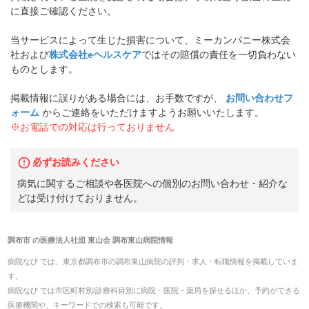
に直接ご確認ください。
当サービスによって生じた損害について、ミーカンパニー株式会
社および
株式会社eヘルスケア
ではその賠償の責任を一切負わない
ものとします。
掲載情報に誤りがある場合には、お手数ですが、
お問い合わせフ
ォーム
からご連絡をいただけますようお願いいたします。
※お電話での対応は行っておりません
必ずお読みください
病気に関するご相談や各医院への個別のお問い合わせ・紹介な
どは受け付けておりません。
調布市
の
医療法人社団 東山会 調布東山病院
情報
病院なび では、
東京都
調布市
の
調布東山病院
の
評判・求人・転職
情報を掲載していま
す。
病院なび では市区町村別/診療科目別に病院・医院・薬局を探せるほか、予約ができる
医療機関や、キーワードでの検索も可能です。