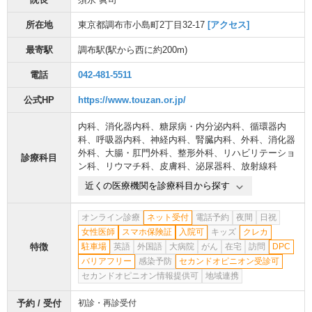
所在地
東京都調布市小島町2丁目32-17
[アクセス]
最寄駅
調布駅
(駅から
西に約200m
)
電話
042-481-5511
公式HP
https://www.touzan.or.jp/
内科
、
消化器内科
、
糖尿病・内分泌内科
、
循環器内
科
、
呼吸器内科
、
神経内科
、
腎臓内科
、
外科
、
消化器
外科
、
大腸・肛門外科
、
整形外科
、
リハビリテーショ
診療科目
ン科
、
リウマチ科
、
皮膚科
、
泌尿器科
、
放射線科
近くの医療機関を診療科目から探す
オンライン診療
ネット受付
電話予約
夜間
日祝
女性医師
スマホ保険証
入院可
キッズ
クレカ
特徴
駐車場
英語
外国語
大病院
がん
在宅
訪問
DPC
バリアフリー
感染予防
セカンドオピニオン受診可
セカンドオピニオン情報提供可
地域連携
予約 / 受付
初診・再診受付