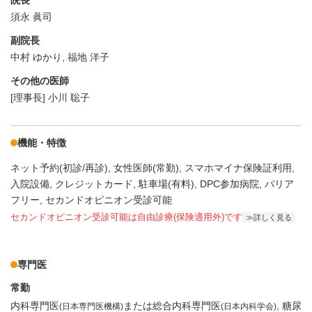
院長
須永 眞司
副院長
中村 ゆかり, 福地 洋子
その他の医師
[理事長] 小川 聡子
機能・特徴
ネット予約(初診/再診)
女性医師(常勤)
スマホマイナ保険証利用
入院設備
クレジットカード
駐車場(有料)
DPC参加病院
バリア
フリー
セカンドオピニオン受診可能
セカンドオピニオン受診可能
は自由診療(保険適用外)です
詳しく見る
専門医
常勤
内科専門医
または総合内科専門医
糖尿
(日本専門医機構)
(日本内科学会)