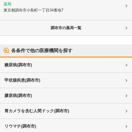
薬局
東京都調布市
小島町一丁目34番地7
調布市
の薬局一覧
各条件で他の医療機関を探す
糖尿病
(
調布市
)
甲状腺疾患
(
調布市
)
膠原病
(
調布市
)
胃カメラを含む人間ドック
(
調布市
)
リウマチ
(
調布市
)