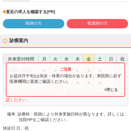
直近の求人を確認する
[PR]
医師の方
看護師の方
診療案内
外来受付時間
月
火
水
木
金
土
日
祝
●
●
●
●
●
●
8:30
〜
11:30
お盆(8月中旬)は休診・休業の場合があります。来院前に必ず
●
●
●
●
●
●
医療機関に直接ご確認ください。
13:30
〜
16:30
×閉じる
外来受付時間・内容等について、事前に必ず医療機関に直接ご確
認ください。
備考:
診療科・医師により外来実施日時が異なります。詳しくは
当院HPをご確認ください。
休診日:
日、祝