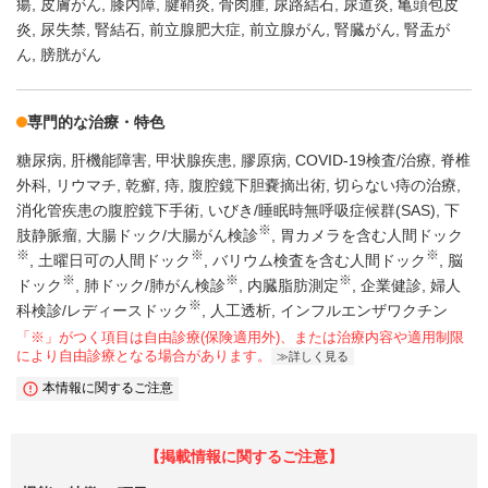
瘍
皮膚がん
膝内障
腱鞘炎
骨肉腫
尿路結石
尿道炎
亀頭包皮
炎
尿失禁
腎結石
前立腺肥大症
前立腺がん
腎臓がん
腎盂が
ん
膀胱がん
専門的な治療・特色
糖尿病
肝機能障害
甲状腺疾患
膠原病
COVID-19検査/治療
脊椎
外科
リウマチ
乾癬
痔
腹腔鏡下胆嚢摘出術
切らない痔の治療
消化管疾患の腹腔鏡下手術
いびき/睡眠時無呼吸症候群(SAS)
下
※
肢静脈瘤
大腸ドック/大腸がん検診
胃カメラを含む人間ドック
※
※
※
土曜日可の人間ドック
バリウム検査を含む人間ドック
脳
※
※
※
ドック
肺ドック/肺がん検診
内臓脂肪測定
企業健診
婦人
※
科検診/レディースドック
人工透析
インフルエンザワクチン
「※」がつく項目は自由診療(保険適用外)、または治療内容や適用制限
により自由診療となる場合があります。
詳しく見る
本情報に関するご注意
【掲載情報に関するご注意】