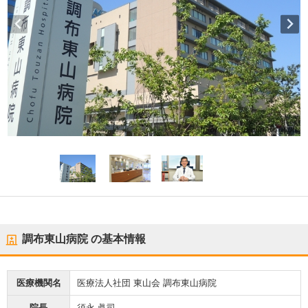
調布東山病院
の基本情報
医療機関名
医療法人社団 東山会 調布東山病院
院長
須永 眞司