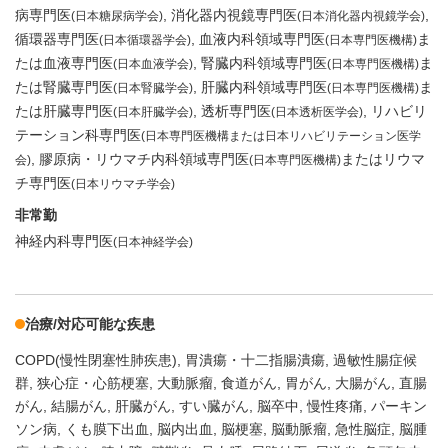
病専門医
消化器内視鏡専門医
(日本糖尿病学会)
(日本消化器内視鏡学会)
循環器専門医
血液内科領域専門医
ま
(日本循環器学会)
(日本専門医機構)
たは血液専門医
腎臓内科領域専門医
ま
(日本血液学会)
(日本専門医機構)
たは腎臓専門医
肝臓内科領域専門医
ま
(日本腎臓学会)
(日本専門医機構)
たは肝臓専門医
透析専門医
リハビリ
(日本肝臓学会)
(日本透析医学会)
テーション科専門医
(日本専門医機構または日本リハビリテーション医学
膠原病・リウマチ内科領域専門医
またはリウマ
会)
(日本専門医機構)
チ専門医
(日本リウマチ学会)
非常勤
神経内科専門医
(日本神経学会)
治療/対応可能な疾患
COPD(慢性閉塞性肺疾患)
胃潰瘍・十二指腸潰瘍
過敏性腸症候
群
狭心症・心筋梗塞
大動脈瘤
食道がん
胃がん
大腸がん
直腸
がん
結腸がん
肝臓がん
すい臓がん
脳卒中
慢性疼痛
パーキン
ソン病
くも膜下出血
脳内出血
脳梗塞
脳動脈瘤
急性脳症
脳腫