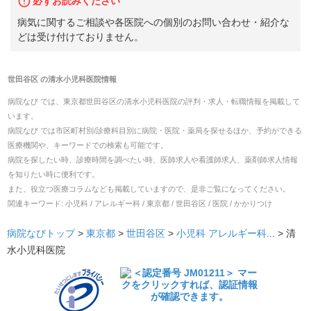
必ずお読みください
病気に関するご相談や各医院への個別のお問い合わせ・紹介な
どは受け付けておりません。
世田谷区
の
清水小児科医院
情報
病院なび では、
東京都
世田谷区
の
清水小児科医院
の
評判・求人・転職
情報を掲載して
います。
病院なび では市区町村別/診療科目別に病院・医院・薬局を探せるほか、予約ができる
医療機関や、キーワードでの検索も可能です。
病院を探したい時、診療時間を調べたい時、医師求人や看護師求人、薬剤師求人情報
を知りたい時に便利です。
また、役立つ医療コラムなども掲載していますので、是非ご覧になってください。
関連キーワード:
小児科 / アレルギー科 / 東京都 / 世田谷区 / 医院 / かかりつけ
病院なびトップ
>
東京都
>
世田谷区
>
小児科
アレルギー科
... >
清
水小児科医院