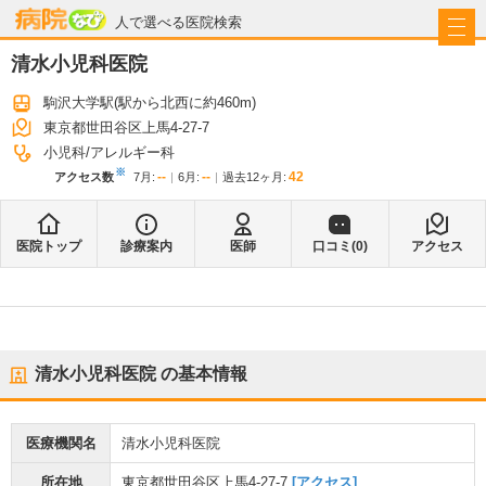
病院なび
人で選べる医院検索
清水小児科医院
駒沢大学駅
(駅から
北西に約460m
)
東京都世田谷区上馬4-27-7
小児科
アレルギー科
※
--
--
42
アクセス数
7月
:
6月
:
過去12ヶ月:
医院トップ
診療案内
医師
口コミ(
0
)
アクセス
清水小児科医院
の基本情報
医療機関名
清水小児科医院
所在地
東京都世田谷区上馬4-27-7
[アクセス]