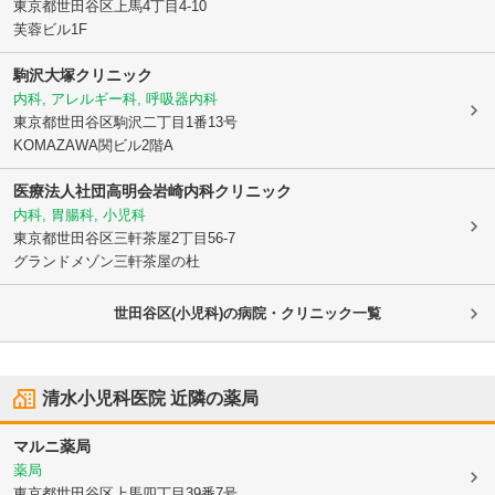
東京都世田谷区
上馬4丁目4-10
芙蓉ビル1F
駒沢大塚クリニック
内科, アレルギー科, 呼吸器内科
東京都世田谷区
駒沢二丁目1番13号
KOMAZAWA関ビル2階A
医療法人社団高明会
岩崎内科クリニック
内科, 胃腸科, 小児科
東京都世田谷区
三軒茶屋2丁目56-7
グランドメゾン三軒茶屋の杜
世田谷区(小児科)の病院・クリニック一覧
清水小児科医院
近隣の薬局
マルニ薬局
薬局
東京都世田谷区
上馬四丁目39番7号