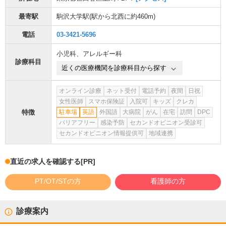
最寄駅
駒沢大学駅
(駅から
北西に約460m
)
電話
03-3421-5696
小児科
、
アレルギー科
診療科目
近くの医療機関を診療科目から探す
オンライン診療
ネット受付
電話予約
夜間
日祝
女性医師
スマホ保険証
入院可
キッズ
クレカ
特徴
駐車場
英語
外国語
大病院
がん
在宅
訪問
DPC
バリアフリー
感染予防
セカンドオピニオン受診可
セカンドオピニオン情報提供可
地域連携
直近の求人を確認する
[PR]
PT/OT/STの方
看護師の方
診療案内