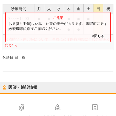
診療時間
月
火
水
木
金
土
日
祝
●
●
●
●
●
●
9:00
〜
12:00
お盆(8月中旬)は休診・休業の場合があります。来院前に必ず
●
●
●
●
医療機関に直接ご確認ください。
16:00
〜
18:00
×閉じる
診療時間・内容等について、事前に必ず医療機関に直接ご確認く
ださい。
休診日:
日・祝
医師・施設情報