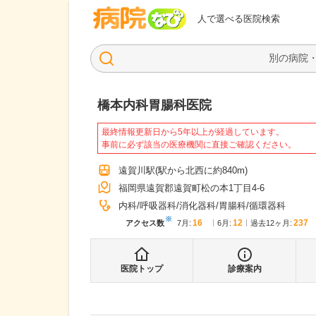
病院なび
人で選べる医院検索
橋本内科胃腸科医院
最終情報更新日から5年以上が経過しています。
事前に必ず該当の医療機関に直接ご確認ください。
遠賀川駅
(駅から
北西に約840m
)
福岡県遠賀郡遠賀町松の本1丁目4-6
内科
呼吸器科
消化器科
胃腸科
循環器科
※
16
12
237
アクセス数
7月
:
6月
:
過去12ヶ月:
医院トップ
診療案内