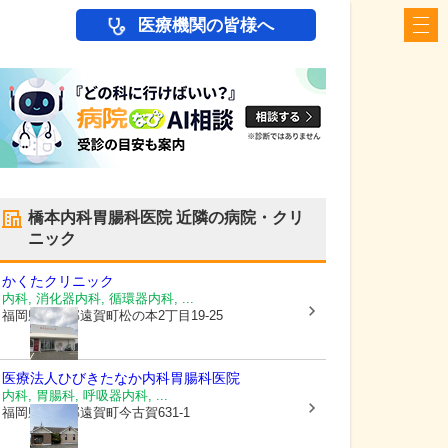
医療機関の皆様へ
橋本内科胃腸科医院
近隣の病院・クリ
ニック
かくたクリニック
内科, 消化器内科, 循環器内科, ...
福岡県遠賀郡遠賀町
松の本2丁目19-25
医療法人ひびき
たなか内科胃腸科医院
内科, 胃腸科, 呼吸器内科, ...
福岡県遠賀郡遠賀町
今古賀631-1