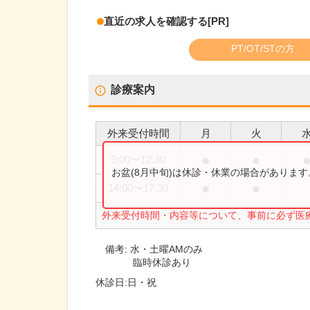
直近の求人を確認する
[PR]
PT/OT/STの方
診療案内
外来受付時間
月
火
●
●
9:00
〜
12:30
お盆(8月中旬)は休診・休業の場合がありま
●
●
14:00
〜
17:30
外来受付時間・内容等について、事前に必ず医
備考:
水・土曜AMのみ
臨時休診あり
休診日:
日・祝