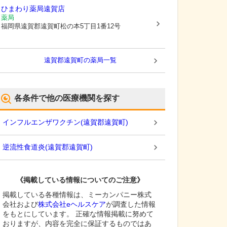
ひまわり薬局遠賀店
薬局
福岡県遠賀郡遠賀町
松の本5丁目1番12号
遠賀郡遠賀町
の薬局一覧
各条件で他の医療機関を探す
インフルエンザワクチン
(
遠賀郡遠賀町
)
逆流性食道炎
(
遠賀郡遠賀町
)
《掲載している情報についてのご注意》
掲載している各種情報は、ミーカンパニー株式
会社および
株式会社eヘルスケア
が調査した情報
をもとにしています。 正確な情報掲載に努めて
おりますが、内容を完全に保証するものではあ