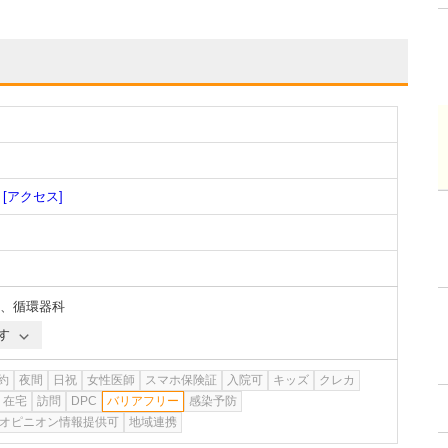
[アクセス]
、
循環器科
す
約
夜間
日祝
女性医師
スマホ保険証
入院可
キッズ
クレカ
在宅
訪問
DPC
バリアフリー
感染予防
オピニオン情報提供可
地域連携