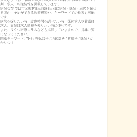
判・求人・転職
情報を掲載しています。
病院なび では市区町村別/診療科目別に病院・医院・薬局を探せ
るほか、予約ができる医療機関や、キーワードでの検索も可能
です。
病院を探したい時、診療時間を調べたい時、医師求人や看護師
求人、薬剤師求人情報を知りたい時に便利です。
また、役立つ医療コラムなども掲載していますので、是非ご覧
になってください。
関連キーワード:
内科 / 呼吸器科 / 消化器科 / 胃腸科 / 医院 / か
かりつけ