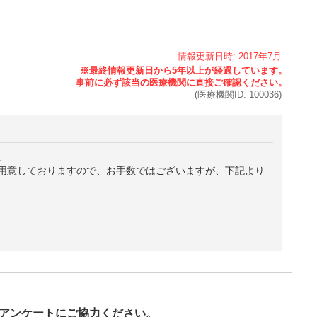
情報更新日時:
2017年
7月
(医療機関ID:
100036
)
。
用意しておりますので、お手数ではございますが、下記より
び
アンケートにご協力ください。