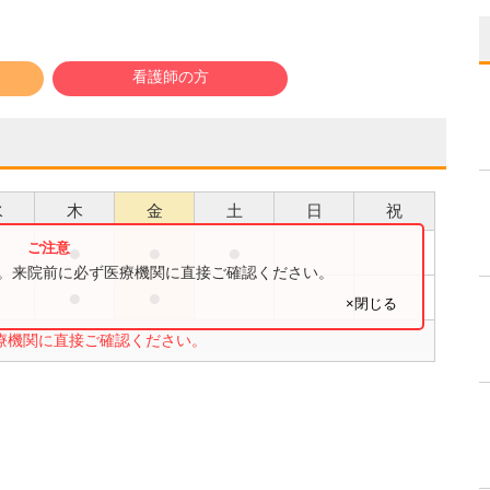
看護師の方
水
木
金
土
日
祝
●
●
●
●
す。来院前に必ず医療機関に直接ご確認ください。
●
●
×閉じる
療機関に直接ご確認ください。