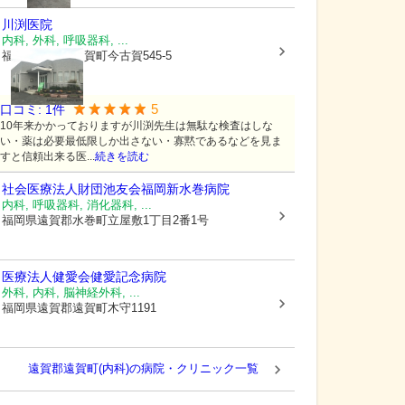
川渕医院
内科, 外科, 呼吸器科, ...
福岡県遠賀郡遠賀町
今古賀545-5
5
口コミ:
1
件
10年来かかっておりますが川渕先生は無駄な検査はしな
い・薬は必要最低限しか出さない・寡黙であるなどを見ま
すと信頼出来る医...
続きを読む
社会医療法人財団池友会福岡新水巻病院
内科, 呼吸器科, 消化器科, ...
福岡県遠賀郡水巻町
立屋敷1丁目2番1号
医療法人健愛会
健愛記念病院
外科, 内科, 脳神経外科, ...
福岡県遠賀郡遠賀町
木守1191
遠賀郡遠賀町(内科)の病院・クリニック一覧