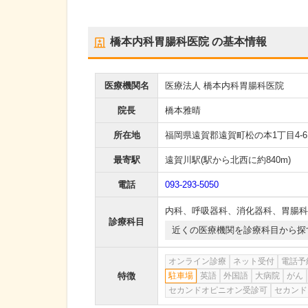
橋本内科胃腸科医院
の基本情報
医療機関名
医療法人 橋本内科胃腸科医院
院長
橋本雅晴
所在地
福岡県遠賀郡遠賀町松の本1丁目4-6
最寄駅
遠賀川駅
(駅から
北西に約840m
)
電話
093-293-5050
内科
、
呼吸器科
、
消化器科
、
胃腸科
診療科目
近くの医療機関を診療科目から探
オンライン診療
ネット受付
電話予
特徴
駐車場
英語
外国語
大病院
がん
セカンドオピニオン受診可
セカンド