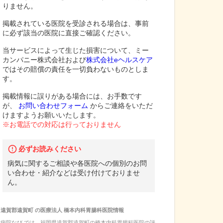
りません。
掲載されている医院を受診される場合は、事前
に必ず該当の医院に直接ご確認ください。
当サービスによって生じた損害について、ミー
カンパニー株式会社および
株式会社eヘルスケア
ではその賠償の責任を一切負わないものとしま
す。
掲載情報に誤りがある場合には、お手数です
が、
お問い合わせフォーム
からご連絡をいただ
けますようお願いいたします。
※お電話での対応は行っておりません
必ずお読みください
病気に関するご相談や各医院への個別のお問
い合わせ・紹介などは受け付けておりませ
ん。
遠賀郡遠賀町
の
医療法人 橋本内科胃腸科医院
情報
病院なび では、
福岡県
遠賀郡遠賀町
の
橋本内科胃腸科医院
の
評