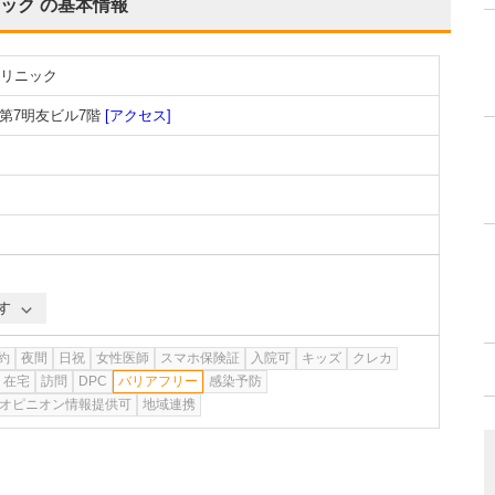
ック
の基本情報
リニック
第7明友ビル7階
[アクセス]
す
約
夜間
日祝
女性医師
スマホ保険証
入院可
キッズ
クレカ
在宅
訪問
DPC
バリアフリー
感染予防
オピニオン情報提供可
地域連携