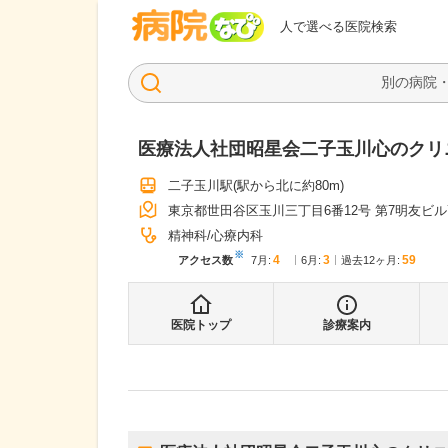
病院なび
人で選べる医院検索
医療法人社団昭星会二子玉川心のクリ
二子玉川駅
(駅から
北に約80m
)
東京都世田谷区玉川三丁目6番12号 第7明友ビル
精神科
心療内科
※
4
3
59
アクセス数
7月
:
6月
:
過去12ヶ月:
医院トップ
診療案内