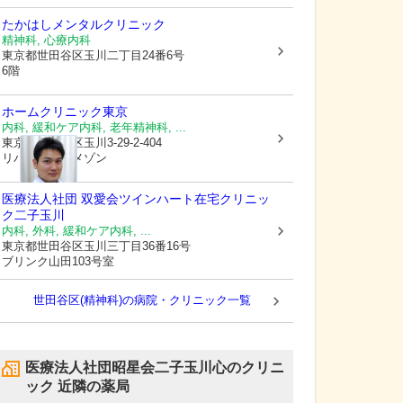
たかはしメンタルクリニック
精神科, 心療内科
東京都世田谷区
玉川二丁目24番6号
6階
ホームクリニック東京
内科, 緩和ケア内科, 老年精神科, ...
東京都世田谷区
玉川3-29-2-404
リバーサイドメゾン
医療法人社団 双愛会
ツインハート在宅クリニッ
ク二子玉川
内科, 外科, 緩和ケア内科, ...
東京都世田谷区
玉川三丁目36番16号
ブリンク山田103号室
世田谷区(精神科)の病院・クリニック一覧
医療法人社団昭星会二子玉川心のクリニ
ック
近隣の薬局