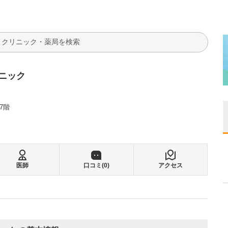
検索
ニック
7階
医師
口コミ(
0
)
アクセス