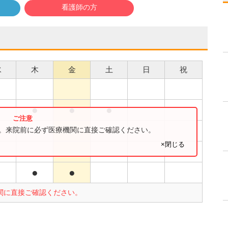
看護師の方
水
木
金
土
日
祝
●
●
●
●
●
す。来院前に必ず医療機関に直接ご確認ください。
×閉じる
●
●
●
関に直接ご確認ください。