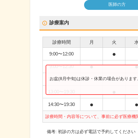
医師の方
診療案内
診療時間
月
火
●
9:00
〜
12:00
●
9:00
〜
12:30
お盆(8月中旬)は休診・休業の場合がありま
13:00
〜
16:00
●
13:00
〜
19:30
●
14:30
〜
19:30
診療時間・内容等について、事前に必ず医療機
備考:
初診の方は必ず電話で予約してください