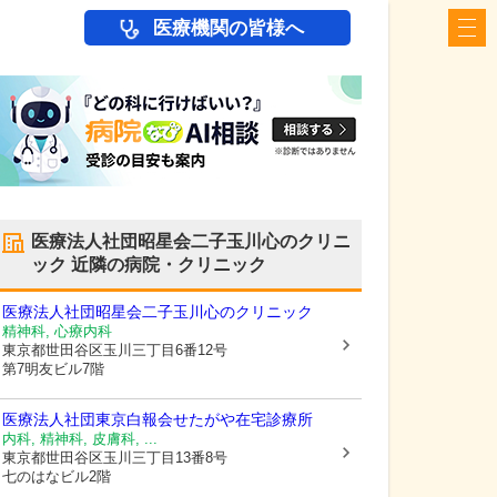
医療機関の皆様へ
医療法人社団昭星会二子玉川心のクリニ
ック
近隣の病院・クリニック
医療法人社団昭星会二子玉川心のクリニック
精神科, 心療内科
東京都世田谷区
玉川三丁目6番12号
第7明友ビル7階
医療法人社団東京白報会せたがや在宅診療所
内科, 精神科, 皮膚科, ...
東京都世田谷区
玉川三丁目13番8号
七のはなビル2階