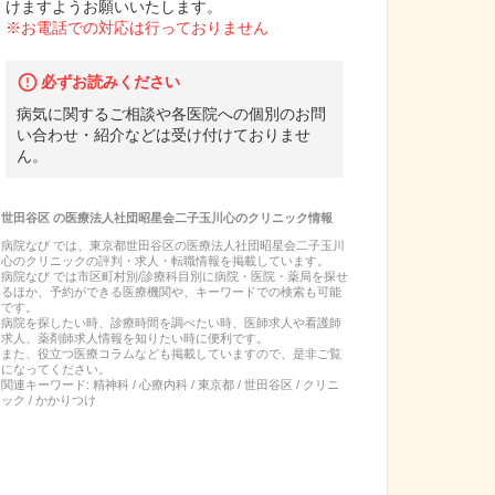
けますようお願いいたします。
※お電話での対応は行っておりません
必ずお読みください
病気に関するご相談や各医院への個別のお問
い合わせ・紹介などは受け付けておりませ
ん。
世田谷区
の
医療法人社団昭星会二子玉川心のクリニック
情報
病院なび では、
東京都
世田谷区
の
医療法人社団昭星会二子玉川
心のクリニック
の
評判・求人・転職
情報を掲載しています。
病院なび では市区町村別/診療科目別に病院・医院・薬局を探せ
るほか、予約ができる医療機関や、キーワードでの検索も可能
です。
病院を探したい時、診療時間を調べたい時、医師求人や看護師
求人、薬剤師求人情報を知りたい時に便利です。
また、役立つ医療コラムなども掲載していますので、是非ご覧
になってください。
関連キーワード:
精神科 / 心療内科 / 東京都 / 世田谷区 / クリニ
ック / かかりつけ