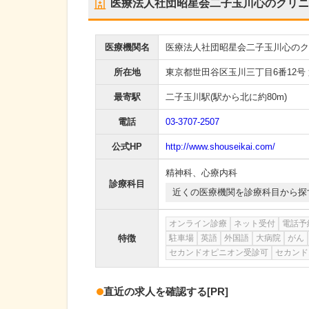
医療法人社団昭星会二子玉川心のクリニ
医療機関名
医療法人社団昭星会二子玉川心のク
所在地
東京都世田谷区玉川三丁目6番12号 
最寄駅
二子玉川駅
(駅から
北に約80m
)
電話
03-3707-2507
公式HP
http://www.shouseikai.com/
精神科
、
心療内科
診療科目
近くの医療機関を診療科目から探
オンライン診療
ネット受付
電話予
特徴
駐車場
英語
外国語
大病院
がん
セカンドオピニオン受診可
セカンド
直近の求人を確認する
[PR]