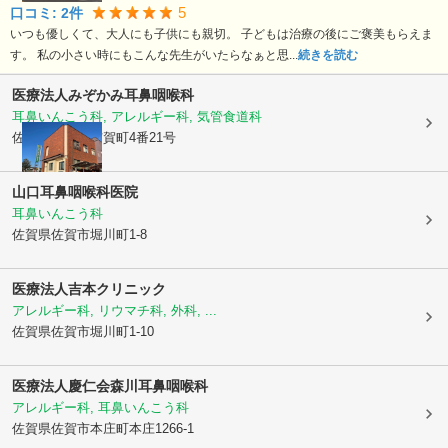
5
口コミ:
2
件
いつも優しくて、大人にも子供にも親切。 子どもは治療の後にご褒美もらえま
す。 私の小さい時にもこんな先生がいたらなぁと思...
続きを読む
医療法人みぞかみ耳鼻咽喉科
耳鼻いんこう科, アレルギー科, 気管食道科
佐賀県佐賀市
与賀町4番21号
山口耳鼻咽喉科医院
耳鼻いんこう科
佐賀県佐賀市
堀川町1-8
医療法人
吉本クリニック
アレルギー科, リウマチ科, 外科, ...
佐賀県佐賀市
堀川町1-10
医療法人慶仁会
森川耳鼻咽喉科
アレルギー科, 耳鼻いんこう科
佐賀県佐賀市
本庄町本庄1266-1