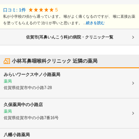
5
口コミ:
1
件
私が小学校の頃から通っています。 喉がよく痛くなるのですが、 喉に直接お薬
を塗ってもらえるので 治りが早いと思います。 ...
続きを読む
佐賀市(耳鼻いんこう科)の病院・クリニック一覧
小林耳鼻咽喉科クリニック
近隣の薬局
みらいワークス中ノ小路薬局
薬局
佐賀県佐賀市
中の小路7-28
久保薬局中の小路店
薬局
佐賀県佐賀市
中の小路7番16号
八幡小路薬局