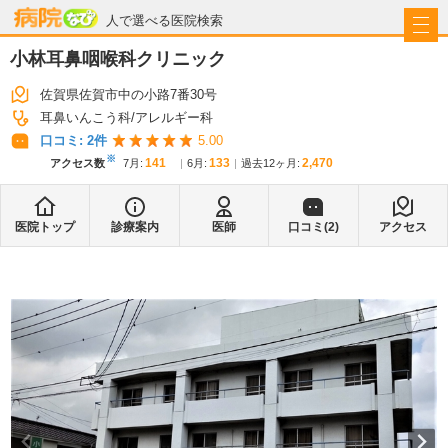
病院なび
人で選べる医院検索
小林耳鼻咽喉科クリニック
佐賀県佐賀市中の小路7番30号
耳鼻いんこう科
アレルギー科
口コミ:
2
件
5.00
※
141
133
2,470
アクセス数
7月
:
6月
:
過去12ヶ月:
医院トップ
診療案内
医師
口コミ(
2
)
アクセス