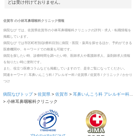
どは受け付けておりません。
佐賀市
の
小林耳鼻咽喉科クリニック
情報
病院なび では、
佐賀県
佐賀市
の
小林耳鼻咽喉科クリニック
の
評判・求人・転職
情報を
掲載しています。
病院なび では市区町村別/診療科目別に病院・医院・薬局を探せるほか、予約ができる
医療機関や、キーワードでの検索も可能です。
病院を探したい時、診療時間を調べたい時、医師求人や看護師求人、薬剤師求人情報
を知りたい時に便利です。
また、役立つ医療コラムなども掲載していますので、是非ご覧になってください。
関連キーワード:
耳鼻いんこう科 / アレルギー科 / 佐賀県 / 佐賀市 / クリニック / かかり
つけ
病院なびトップ
>
佐賀県
>
佐賀市
>
耳鼻いんこう科
アレルギー科
...
>
小林耳鼻咽喉科クリニック
プライバシーマークについて