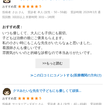
5
おすすめ度:
投稿者: さお さん
受診者: 本人 (女性・ 50～59歳)
受診時期: 2026年3月
通
院回数: 3回目以上
所要時間: 30分～1時間
おすすめ度 :
いつも優しくて、大人にも子供にも親切。
子どもは治療の後にご褒美もらえます。
私の小さい時にもこんな先生がいたらなぁと思いました。
看護師さんも優しいです。
雰囲気がいいのと的確な診察なので本当ありがたいです。
>>もっと読む
≫この口コミにコメントする(医療機関の方向け)
クマみたいな先生で子どもにも優しくて頑張...
5
おすすめ度:
投稿者: サーターアンダギー さん
受診者: 本人 (女性・ 40～49歳)
受診時期: