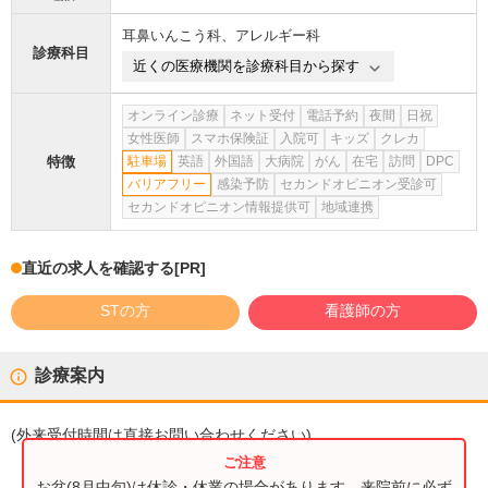
耳鼻いんこう科
、
アレルギー科
診療科目
近くの医療機関を診療科目から探す
オンライン診療
ネット受付
電話予約
夜間
日祝
女性医師
スマホ保険証
入院可
キッズ
クレカ
特徴
駐車場
英語
外国語
大病院
がん
在宅
訪問
DPC
バリアフリー
感染予防
セカンドオピニオン受診可
セカンドオピニオン情報提供可
地域連携
直近の求人を確認する
[PR]
STの方
看護師の方
診療案内
(
外来受付時間
は直接お問い合わせください)
お盆(8月中旬)は休診・休業の場合があります。来院前に必ず