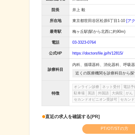
院長
井上 毅
所在地
東京都世田谷区松原6丁目1-10
[ア
最寄駅
梅ヶ丘駅
(駅から
北西に約90m
)
電話
03-3323-0764
公式HP
https://doctorsfile.jp/h/12815/
内科
、
循環器科
、
消化器科
、
呼吸器
診療科目
近くの医療機関を診療科目から探
オンライン診療
ネット受付
電話予
特徴
駐車場
英語
外国語
大病院
がん
セカンドオピニオン受診可
セカンド
直近の求人を確認する
[PR]
PT/OT/STの方