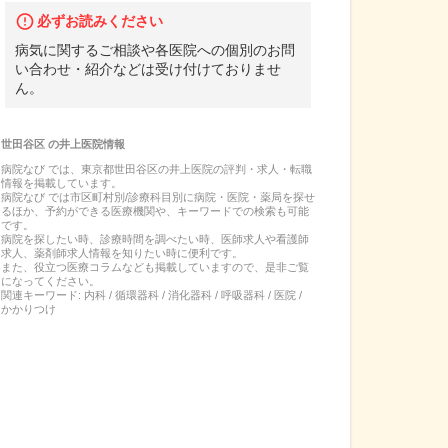
必ずお読みください
病気に関するご相談や各医院への個別のお問
い合わせ・紹介などは受け付けておりませ
ん。
世田谷区
の
井上医院
情報
病院なび では、
東京都
世田谷区
の
井上医院
の
評判・求人・転職
情報を掲載しています。
病院なび では市区町村別/診療科目別に病院・医院・薬局を探せ
るほか、予約ができる医療機関や、キーワードでの検索も可能
です。
病院を探したい時、診療時間を調べたい時、医師求人や看護師
求人、薬剤師求人情報を知りたい時に便利です。
また、役立つ医療コラムなども掲載していますので、是非ご覧
になってください。
関連キーワード:
内科 / 循環器科 / 消化器科 / 呼吸器科 / 医院 /
かかりつけ