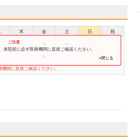
水
木
金
土
日
祝
●
●
●
す。来院前に必ず医療機関に直接ご確認ください。
●
●
×閉じる
療機関に直接ご確認ください。