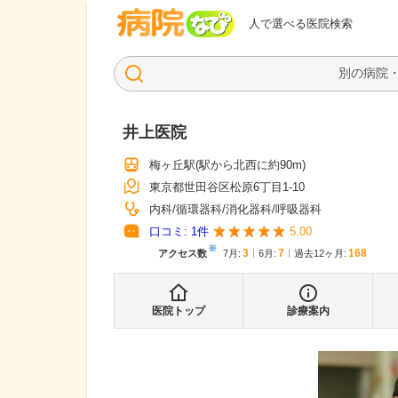
病院なび
人で選べる医院検索
井上医院
梅ヶ丘駅
(駅から
北西に約90m
)
東京都世田谷区松原6丁目1-10
内科
循環器科
消化器科
呼吸器科
口コミ:
1
件
5.00
※
3
7
168
アクセス数
7月
:
6月
:
過去12ヶ月:
医院トップ
診療案内