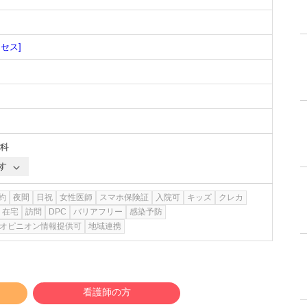
クセス]
科
す
約
夜間
日祝
女性医師
スマホ保険証
入院可
キッズ
クレカ
在宅
訪問
DPC
バリアフリー
感染予防
オピニオン情報提供可
地域連携
看護師の方