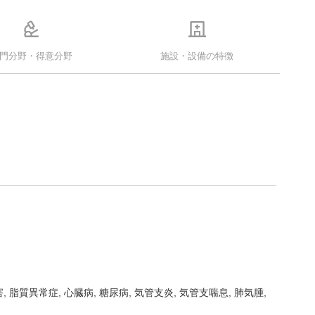
門分野・得意分野
施設・設備の特徴
脂質異常症, 心臓病, 糖尿病, 気管支炎, 気管支喘息, 肺気腫,