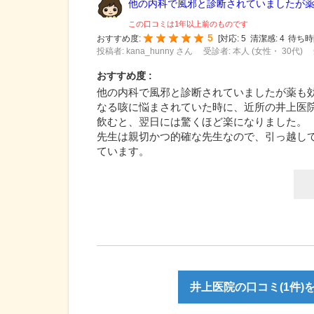
他の内科で風邪と診断されていましたが薬も
この口コミは1年以上前のものです
5
おすすめ度:
[
対応:
5
清潔感:
4
待ち時
投稿者: kana_hunny さん
受診者: 本人 (女性・ 30代)
おすすめ度 :
他の内科で風邪と診断されていましたが薬も
なる咳に悩まされていた時に、近所の井上医
飲むと、翌日には驚くほど楽になりました。
先生は親切かつ的確な先生なので、引っ越し
ています。
井上医院の口コミ(1件)