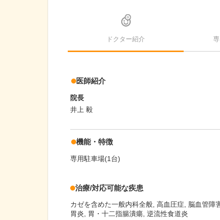
ドクター紹介
専
医師紹介
院長
井上 毅
機能・特徴
専用駐車場(1台)
治療/対応可能な疾患
カゼを含めた一般内科全般, 高血圧症, 脳血管障害, 
胃炎, 胃・十二指腸潰瘍, 逆流性食道炎