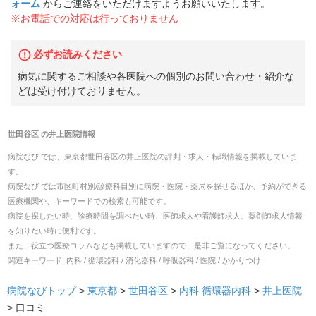
ォーム
からご連絡をいただけますようお願いいたします。
※お電話での対応は行っておりません
必ずお読みください
病気に関するご相談や各医院への個別のお問い合わせ・紹介な
どは受け付けておりません。
世田谷区
の
井上医院
情報
病院なび では、
東京都
世田谷区
の
井上医院
の
評判・求人・転職
情報を掲載していま
す。
病院なび では市区町村別/診療科目別に病院・医院・薬局を探せるほか、予約ができる
医療機関や、キーワードでの検索も可能です。
病院を探したい時、診療時間を調べたい時、医師求人や看護師求人、薬剤師求人情報
を知りたい時に便利です。
また、役立つ医療コラムなども掲載していますので、是非ご覧になってください。
関連キーワード:
内科 / 循環器科 / 消化器科 / 呼吸器科 / 医院 / かかりつけ
病院なびトップ
>
東京都
>
世田谷区
>
内科
循環器内科
>
井上医院
>
口コミ