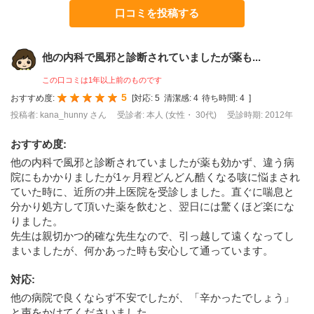
口コミを投稿する
他の内科で風邪と診断されていましたが薬も...
この口コミは1年以上前のものです
5
おすすめ度:
[
対応:
5
清潔感:
4
待ち時間:
4
]
投稿者: kana_hunny さん
受診者: 本人 (女性・ 30代)
受診時期: 2012年
おすすめ度
:
他の内科で風邪と診断されていましたが薬も効かず、違う病
院にもかかりましたが1ヶ月程どんどん酷くなる咳に悩まされ
ていた時に、近所の井上医院を受診しました。直ぐに喘息と
分かり処方して頂いた薬を飲むと、翌日には驚くほど楽にな
りました。
先生は親切かつ的確な先生なので、引っ越して遠くなってし
まいましたが、何かあった時も安心して通っています。
対応
:
他の病院で良くならず不安でしたが、「辛かったでしょう」
と声をかけてくださいました。