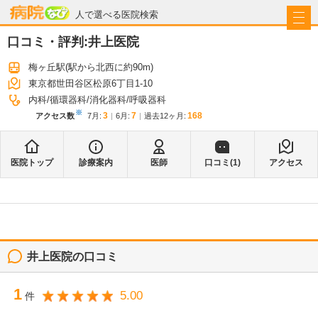
病院なび
人で選べる医院検索
口コミ・評判:
井上医院
梅ヶ丘駅
(駅から
北西に約90m
)
東京都世田谷区松原6丁目1-10
内科
循環器科
消化器科
呼吸器科
※
3
7
168
アクセス数
7月
:
6月
:
過去12ヶ月:
医院トップ
診療案内
医師
口コミ(
1
)
アクセス
井上医院
の口コミ
1
5.00
件