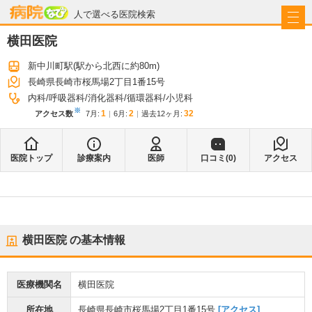
病院なび
人で選べる医院検索
横田医院
新中川町駅
(駅から
北西に約80m
)
長崎県長崎市桜馬場2丁目1番15号
内科
呼吸器科
消化器科
循環器科
小児科
※
1
2
32
アクセス数
7月
:
6月
:
過去12ヶ月:
医院トップ
診療案内
医師
口コミ(
0
)
アクセス
横田医院
の基本情報
医療機関名
横田医院
所在地
長崎県長崎市桜馬場2丁目1番15号
[アクセス]