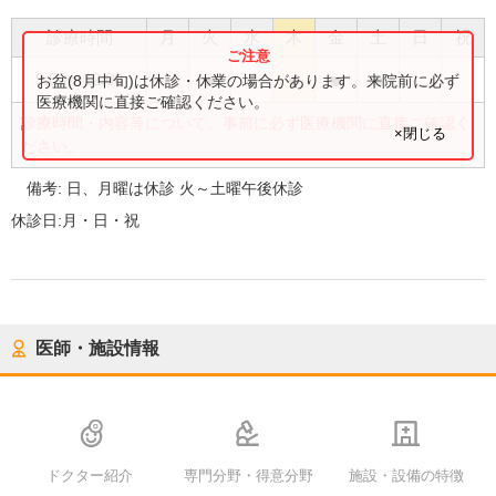
診療時間
月
火
水
木
金
土
日
祝
●
●
●
●
●
9:00
〜
12:00
お盆(8月中旬)は休診・休業の場合があります。来院前に必ず
医療機関に直接ご確認ください。
診療時間・内容等について、事前に必ず医療機関に直接ご確認く
×閉じる
ださい。
備考:
日、月曜は休診 火～土曜午後休診
休診日:
月・日・祝
医師・施設情報
ドクター紹介
専門分野・得意分野
施設・設備の特徴