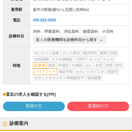
最寄駅
新中川町駅
(駅から
北西に約80m
)
電話
095-822-5005
内科
、
呼吸器科
、
消化器科
、
循環器科
、
小児科
診療科目
近くの医療機関を診療科目から探す
オンライン診療
ネット受付
電話予約
夜間
日祝
女性医師
スマホ保険証
入院可
キッズ
クレカ
特徴
駐車場
英語
外国語
大病院
がん
在宅
訪問
DPC
バリアフリー
感染予防
セカンドオピニオン受診可
セカンドオピニオン情報提供可
地域連携
直近の求人を確認する
[PR]
医師の方
看護師の方
診療案内