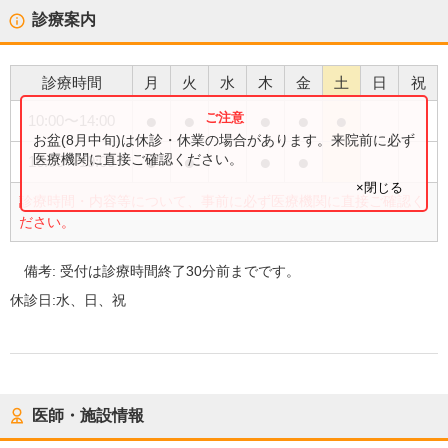
診療案内
診療時間
月
火
水
木
金
土
日
祝
●
●
●
●
●
10:00
〜
14:00
お盆(8月中旬)は休診・休業の場合があります。来院前に必ず
●
●
●
●
医療機関に直接ご確認ください。
16:00
〜
19:00
×閉じる
診療時間・内容等について、事前に必ず医療機関に直接ご確認く
ださい。
備考:
受付は診療時間終了30分前までです。
休診日:
水、日、祝
医師・施設情報