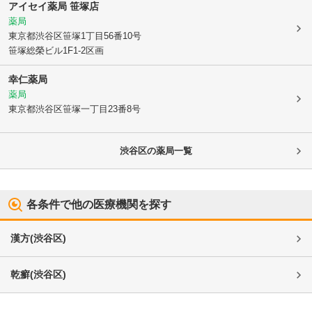
アイセイ薬局 笹塚店
薬局
東京都渋谷区
笹塚1丁目56番10号
笹塚総榮ビル1F1-2区画
幸仁薬局
薬局
東京都渋谷区
笹塚一丁目23番8号
渋谷区
の薬局一覧
各条件で他の医療機関を探す
漢方
(
渋谷区
)
乾癬
(
渋谷区
)