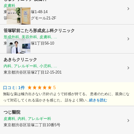
皮膚科
東京都渋谷区
笹塚1-48-14
笹塚ショッピングモール21-2F
笹塚駅前こたろ形成皮ふ科クリニック
形成外科, 美容外科, 皮膚科, ...
東京都渋谷区
笹塚1丁目56-10
あきらクリニック
内科, アレルギー科, 小児科, ...
東京都渋谷区
笹塚2丁目12-15-201
5
口コミ:
1
件
無駄な薬は極力出さない方針のようで好感が持てる。 患者のために、親身にな
って対応してくれる温かさを感じた。 話をよく聞い...
続きを読む
つじ醫院
皮膚科, 内科, アレルギー科
東京都渋谷区
笹塚二丁目10番5号