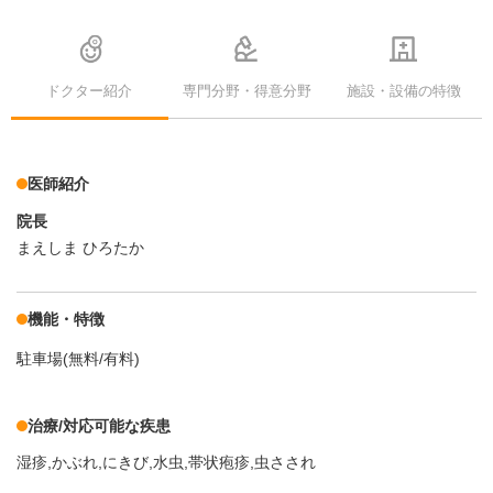
ドクター紹介
専門分野・得意分野
施設・設備の特徴
医師紹介
院長
まえしま ひろたか
機能・特徴
駐車場(無料/有料)
治療/対応可能な疾患
湿疹,かぶれ,にきび,水虫,帯状疱疹,虫さされ