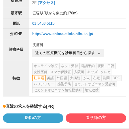
所在地
2F
[アクセス]
最寄駅
笹塚駅
(駅から
東に約170m
)
電話
03-5453-5115
公式HP
http://www.shima-clinic-hihuka.jp/
皮膚科
診療科目
近くの医療機関を診療科目から探す
オンライン診療
ネット受付
電話予約
夜間
日祝
女性医師
スマホ保険証
入院可
キッズ
クレカ
特徴
駐車場
英語
外国語
大病院
がん
在宅
訪問
DPC
バリアフリー
感染予防
セカンドオピニオン受診可
セカンドオピニオン情報提供可
地域連携
直近の求人を確認する
[PR]
医師の方
看護師の方