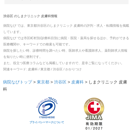
渋谷区
の
しまクリニック 皮膚科
情報
病院なび では、
東京都
渋谷区
の
しまクリニック 皮膚科
の
評判・求人・転職
情報を掲載
しています。
病院なび では市区町村別/診療科目別に病院・医院・薬局を探せるほか、予約ができる
医療機関や、キーワードでの検索も可能です。
病院を探したい時、診療時間を調べたい時、医師求人や看護師求人、薬剤師求人情報
を知りたい時に便利です。
また、役立つ医療コラムなども掲載していますので、是非ご覧になってください。
関連キーワード:
皮膚科 / 東京都 / 渋谷区 / かかりつけ
病院なびトップ
>
東京都
>
渋谷区
>
皮膚科
>
しまクリニック 皮膚
科
プライバシーマークについて