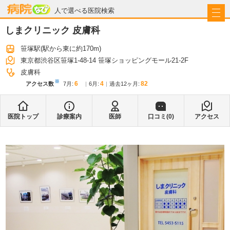
病院なび
人で選べる医院検索
しまクリニック 皮膚科
笹塚駅
(駅から
東に約170m
)
東京都渋谷区笹塚1-48-14 笹塚ショッピングモール21-2F
皮膚科
※
6
4
82
アクセス数
7月
:
6月
:
過去12ヶ月:
医院トップ
診療案内
医師
口コミ(
0
)
アクセス