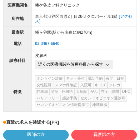
医療機関名
幡ケ谷皮フ科クリニック
東京都渋谷区西原2丁目28-3 クロバービル1階
[アクセ
所在地
ス]
最寄駅
幡ヶ谷駅
(駅から
南東に約270m
)
電話
03-3467-6640
皮膚科
診療科目
近くの医療機関を診療科目から探す
オンライン診療
ネット受付
電話予約
夜間
日祝
女性医師
スマホ保険証
入院可
キッズ
クレカ
特徴
駐車場
英語
外国語
大病院
がん
在宅
訪問
DPC
バリアフリー
感染予防
セカンドオピニオン受診可
セカンドオピニオン情報提供可
地域連携
直近の求人を確認する
[PR]
医師の方
看護師の方