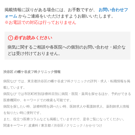
掲載情報に誤りがある場合には、お手数ですが、
お問い合わせフ
ォーム
からご連絡をいただけますようお願いいたします。
※お電話での対応は行っておりません
必ずお読みください
病気に関するご相談や各医院への個別のお問い合わせ・紹介な
どは受け付けておりません。
渋谷区
の
幡ケ谷皮フ科クリニック
情報
病院なび では、
東京都
渋谷区
の
幡ケ谷皮フ科クリニック
の
評判・求人・転職
情報を掲
載しています。
病院なび では市区町村別/診療科目別に病院・医院・薬局を探せるほか、予約ができる
医療機関や、キーワードでの検索も可能です。
病院を探したい時、診療時間を調べたい時、医師求人や看護師求人、薬剤師求人情報
を知りたい時に便利です。
また、役立つ医療コラムなども掲載していますので、是非ご覧になってください。
関連キーワード:
皮膚科 / 東京都 / 渋谷区 / クリニック / かかりつけ