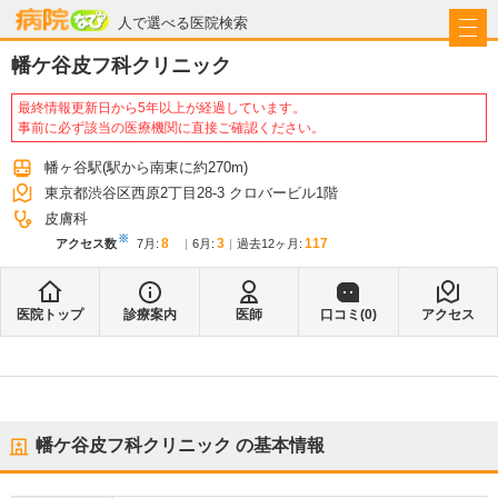
病院なび
人で選べる医院検索
幡ケ谷皮フ科クリニック
最終情報更新日から5年以上が経過しています。
事前に必ず該当の医療機関に直接ご確認ください。
幡ヶ谷駅
(駅から
南東に約270m
)
東京都渋谷区西原2丁目28-3 クロバービル1階
皮膚科
※
8
3
117
アクセス数
7月
:
6月
:
過去12ヶ月:
医院トップ
診療案内
医師
口コミ(
0
)
アクセス
幡ケ谷皮フ科クリニック
の基本情報