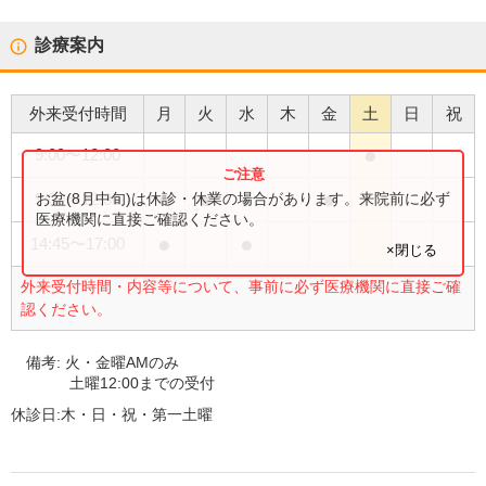
診療案内
外来受付時間
月
火
水
木
金
土
日
祝
●
9:00
〜
12:00
●
●
●
●
お盆(8月中旬)は休診・休業の場合があります。来院前に必ず
9:00
〜
12:30
医療機関に直接ご確認ください。
●
●
14:45
〜
17:00
×閉じる
外来受付時間・内容等について、事前に必ず医療機関に直接ご確
認ください。
備考:
火・金曜AMのみ
土曜12:00までの受付
休診日:
木・日・祝・第一土曜