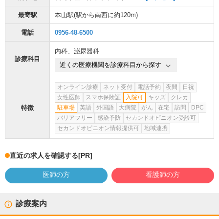
最寄駅
本山駅
(駅から
南西に約120m
)
電話
0956-48-6500
内科
、
泌尿器科
診療科目
近くの医療機関を診療科目から探す
オンライン診療
ネット受付
電話予約
夜間
日祝
女性医師
スマホ保険証
入院可
キッズ
クレカ
特徴
駐車場
英語
外国語
大病院
がん
在宅
訪問
DPC
バリアフリー
感染予防
セカンドオピニオン受診可
セカンドオピニオン情報提供可
地域連携
直近の求人を確認する
[PR]
医師の方
看護師の方
診療案内