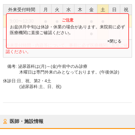
外来受付時間
月
火
水
木
金
土
日
祝
●
●
●
●
●
9:00
〜
12:30
お盆(8月中旬)は休診・休業の場合があります。来院前に必ず
●
●
●
●
医療機関に直接ご確認ください。
13:30
〜
17:00
×閉じる
外来受付時間・内容等について、事前に必ず医療機関に直接ご確
認ください。
備考:
泌尿器科は(月)～(金)午前中のみ診療
木曜日は専門外来のみとなっております。(午後休診)
休診日:
日、祝、第2・4土
(泌尿器科:土、日、祝)
医師・施設情報