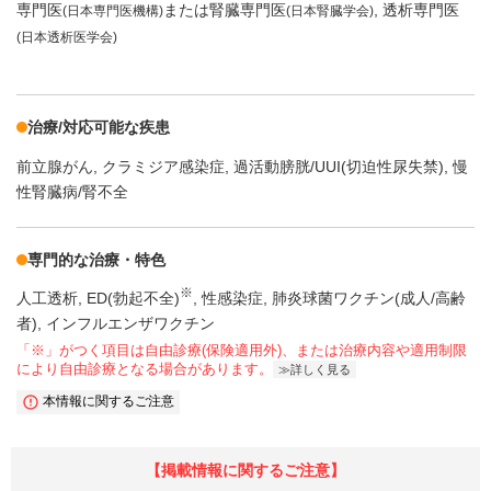
専門医
または腎臓専門医
透析専門医
(日本専門医機構)
(日本腎臓学会)
(日本透析医学会)
治療/対応可能な疾患
前立腺がん
クラミジア感染症
過活動膀胱/UUI(切迫性尿失禁)
慢
性腎臓病/腎不全
専門的な治療・特色
※
人工透析
ED(勃起不全)
性感染症
肺炎球菌ワクチン(成人/高齢
者)
インフルエンザワクチン
「※」がつく項目は自由診療(保険適用外)、または治療内容や適用制限
により自由診療となる場合があります。
詳しく見る
本情報に関するご注意
【掲載情報に関するご注意】