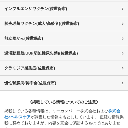
インフルエンザワクチン
(
佐世保市
)
肺炎球菌ワクチン(成人/高齢者)
(
佐世保市
)
前立腺がん
(
佐世保市
)
過活動膀胱/UUI(切迫性尿失禁)
(
佐世保市
)
クラミジア感染症
(
佐世保市
)
慢性腎臓病/腎不全
(
佐世保市
)
《掲載している情報についてのご注意》
掲載している各種情報は、ミーカンパニー株式会社および
株式会
社eヘルスケア
が調査した情報をもとにしています。 正確な情報掲
載に努めておりますが、内容を完全に保証するものではありませ