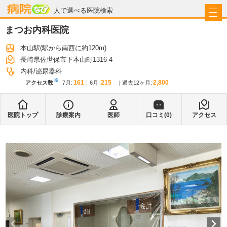
病院なび
人で選べる医院検索
まつお内科医院
本山駅
(駅から
南西に約120m
)
長崎県佐世保市下本山町1316-4
内科
泌尿器科
※
161
215
2,800
アクセス数
7月
:
6月
:
過去12ヶ月:
医院トップ
診療案内
医師
口コミ(
0
)
アクセス