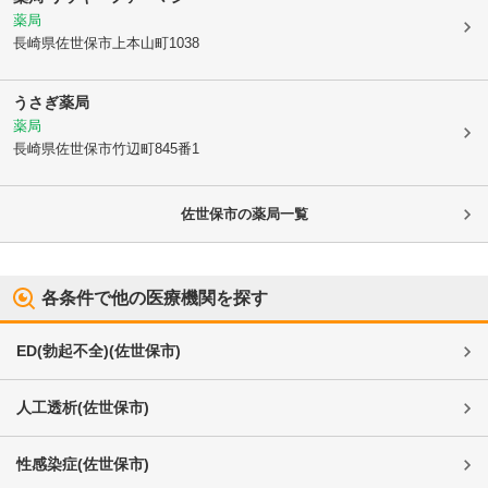
薬局
長崎県佐世保市
上本山町1038
うさぎ薬局
薬局
長崎県佐世保市
竹辺町845番1
佐世保市
の薬局一覧
各条件で他の医療機関を探す
ED(勃起不全)
(
佐世保市
)
人工透析
(
佐世保市
)
性感染症
(
佐世保市
)