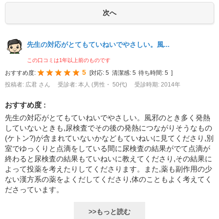
先生の対応がとてもていねいでやさしい。風...
この口コミは1年以上前のものです
5
おすすめ度:
[
対応:
5
清潔感:
5
待ち時間:
5
]
投稿者: 広君 さん
受診者: 本人 (男性・ 50代)
受診時期: 2014年
おすすめ度 :
先生の対応がとてもていねいでやさしい。風邪のとき多く発熱
していないときも,尿検査でその後の発熱につながりそうなもの
(ケトン?)が含まれていないかなどもていねいに見てくださり,別
室でゆっくりと点滴をしている間に尿検査の結果がでて点滴が
終わると尿検査の結果もていねいに教えてくださり,その結果に
よって投薬を考えたりしてくださります。また,薬も副作用の少
ない漢方系の薬をよくだしてくださり,体のこともよく考えてく
ださっています。
>>もっと読む