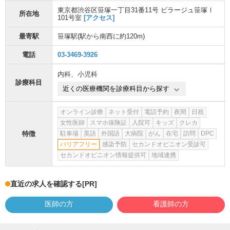
東京都渋谷区笹塚一丁目31番11号 ビラージュ笹塚Ⅰ
所在地
101号室
[アクセス]
最寄駅
笹塚駅
(駅から
南西に約120m
)
電話
03-3469-3926
内科
、
小児科
診療科目
近くの医療機関を診療科目から探す
オンライン診療
ネット受付
電話予約
夜間
日祝
女性医師
スマホ保険証
入院可
キッズ
クレカ
特徴
駐車場
英語
外国語
大病院
がん
在宅
訪問
DPC
バリアフリー
感染予防
セカンドオピニオン受診可
セカンドオピニオン情報提供可
地域連携
直近の求人を確認する
[PR]
医師の方
看護師の方