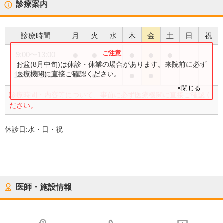
診療案内
診療時間
月
火
水
木
金
土
日
祝
●
●
●
●
●
9:00
〜
13:00
お盆(8月中旬)は休診・休業の場合があります。来院前に必ず
●
●
●
●
医療機関に直接ご確認ください。
15:00
〜
18:00
×閉じる
診療時間・内容等について、事前に必ず医療機関に直接ご確認く
ださい。
休診日:
水・日・祝
医師・施設情報