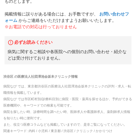
ものとします。
掲載情報に誤りがある場合には、お手数ですが、
お問い合わせフ
ォーム
からご連絡をいただけますようお願いいたします。
※お電話での対応は行っておりません
必ずお読みください
病気に関するご相談や各医院への個別のお問い合わせ・紹介な
どは受け付けておりません。
渋谷区
の
医療法人社団澤池会坂本クリニック
情報
病院なび では、
東京都
渋谷区
の
医療法人社団澤池会坂本クリニック
の
評判・求人・転
職
情報を掲載しています。
病院なび では市区町村別/診療科目別に病院・医院・薬局を探せるほか、予約ができる
医療機関や、キーワードでの検索も可能です。
病院を探したい時、診療時間を調べたい時、医師求人や看護師求人、薬剤師求人情報
を知りたい時に便利です。
また、役立つ医療コラムなども掲載していますので、是非ご覧になってください。
関連キーワード:
内科 / 小児科 / 東京都 / 渋谷区 / クリニック / かかりつけ