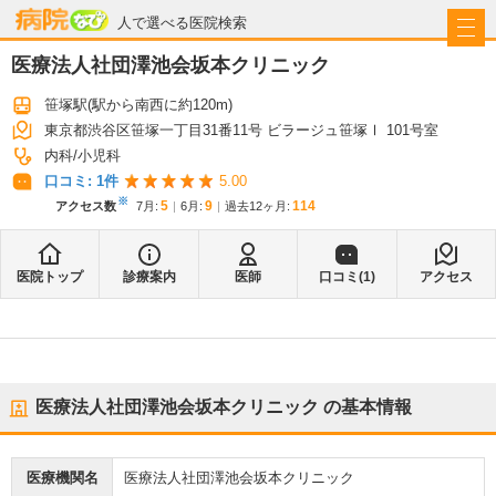
病院なび
人で選べる医院検索
医療法人社団澤池会坂本クリニック
笹塚駅
(駅から
南西に約120m
)
東京都渋谷区笹塚一丁目31番11号 ビラージュ笹塚Ⅰ 101号室
内科
小児科
口コミ:
1
件
5.00
※
5
9
114
アクセス数
7月
:
6月
:
過去12ヶ月:
医院トップ
診療案内
医師
口コミ(
1
)
アクセス
医療法人社団澤池会坂本クリニック
の基本情報
医療機関名
医療法人社団澤池会坂本クリニック