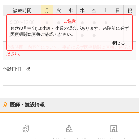
診療時間
月
火
水
木
金
土
日
祝
●
●
●
●
●
●
9:00
〜
12:00
お盆(8月中旬)は休診・休業の場合があります。来院前に必ず
●
●
●
●
医療機関に直接ご確認ください。
14:30
〜
17:30
×閉じる
診療時間・内容等について、事前に必ず医療機関に直接ご確認く
ださい。
休診日:
日・祝
医師・施設情報