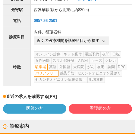
最寄駅
西諫早駅
(駅から
北東に約830m
)
電話
0957-26-2501
内科
、
循環器科
診療科目
近くの医療機関を診療科目から探す
オンライン診療
ネット受付
電話予約
夜間
日祝
女性医師
スマホ保険証
入院可
キッズ
クレカ
特徴
駐車場
英語
外国語
大病院
がん
在宅
訪問
DPC
バリアフリー
感染予防
セカンドオピニオン受診可
セカンドオピニオン情報提供可
地域連携
直近の求人を確認する
[PR]
医師の方
看護師の方
診療案内