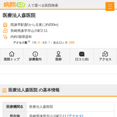
病院なび
人で選べる医院検索
医療法人森医院
西諫早駅
(駅から
北東に約830m
)
長崎県諫早市山川町2-11
内科
循環器科
※
4
7
100
アクセス数
7月
:
6月
:
過去12ヶ月:
医院トップ
診療案内
医師
口コミ(
0
)
アクセス
医療法人森医院
の基本情報
医療機関名
医療法人森医院
所在地
長崎県諫早市山川町2-11
[アクセス]