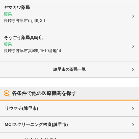
ヤマカワ薬局
薬局
長崎県諫早市
山川町3-1
そうごう薬局真崎店
薬局
長崎県諫早市
真崎町1610番地14
諫早市
の薬局一覧
各条件で他の医療機関を探す
リウマチ
(
諫早市
)
MCIスクリーニング検査
(
諫早市
)