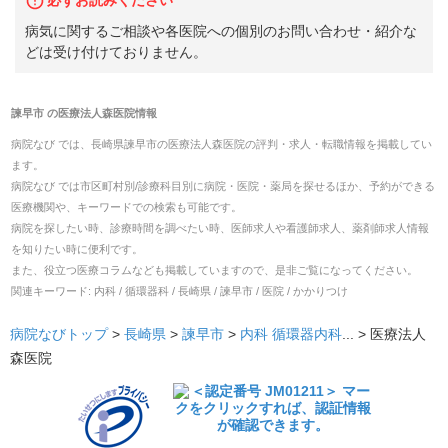
病気に関するご相談や各医院への個別のお問い合わせ・紹介な
どは受け付けておりません。
諫早市
の
医療法人森医院
情報
病院なび では、
長崎県
諫早市
の
医療法人森医院
の
評判・求人・転職
情報を掲載してい
ます。
病院なび では市区町村別/診療科目別に病院・医院・薬局を探せるほか、予約ができる
医療機関や、キーワードでの検索も可能です。
病院を探したい時、診療時間を調べたい時、医師求人や看護師求人、薬剤師求人情報
を知りたい時に便利です。
また、役立つ医療コラムなども掲載していますので、是非ご覧になってください。
関連キーワード:
内科 / 循環器科 / 長崎県 / 諫早市 / 医院 / かかりつけ
病院なびトップ
>
長崎県
>
諫早市
>
内科
循環器内科
... >
医療法人
森医院