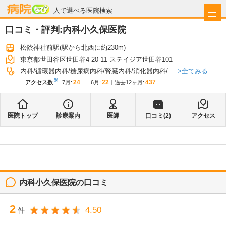
病院なび
人で選べる医院検索
口コミ・評判:
内科小久保医院
松陰神社前駅
(駅から
北西に約230m
)
東京都世田谷区世田谷4-20-11 ステイジア世田谷101
全てみる
内科
循環器内科
糖尿病内科
腎臓内科
消化器内科
...
※
24
22
437
アクセス数
7月
:
6月
:
過去12ヶ月:
医院トップ
診療案内
医師
口コミ(
2
)
アクセス
内科小久保医院
の口コミ
2
4.50
件