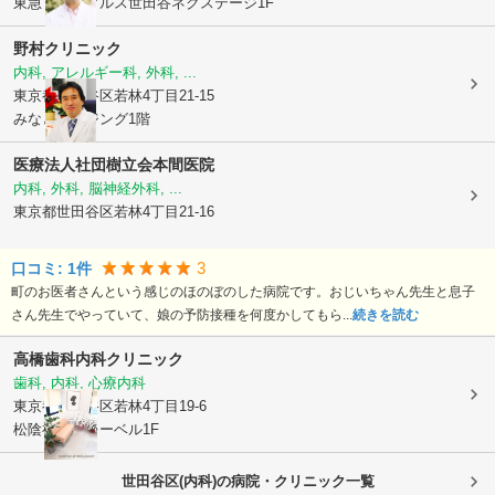
東急ドエルアルス世田谷ネクステージ1F
野村クリニック
内科, アレルギー科, 外科, ...
東京都世田谷区
若林4丁目21-15
みなとビルジング1階
医療法人社団樹立会
本間医院
内科, 外科, 脳神経外科, ...
東京都世田谷区
若林4丁目21-16
3
口コミ:
1
件
町のお医者さんという感じのほのぼのした病院です。おじいちゃん先生と息子
さん先生でやっていて、娘の予防接種を何度かしてもら...
続きを読む
高橋歯科内科クリニック
歯科, 内科, 心療内科
東京都世田谷区
若林4丁目19-6
松陰神社前レーベル1F
世田谷区(内科)の病院・クリニック一覧