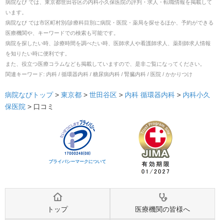
病院なび では、
東京都
世田谷区
の
内科小久保医院
の
評判・求人・転職
情報を掲載して
います。
病院なび では市区町村別/診療科目別に病院・医院・薬局を探せるほか、予約ができる
医療機関や、キーワードでの検索も可能です。
病院を探したい時、診療時間を調べたい時、医師求人や看護師求人、薬剤師求人情報
を知りたい時に便利です。
また、役立つ医療コラムなども掲載していますので、是非ご覧になってください。
関連キーワード:
内科 / 循環器内科 / 糖尿病内科 / 腎臓内科 / 医院 / かかりつけ
病院なびトップ
>
東京都
>
世田谷区
>
内科
循環器内科
>
内科小久
保医院
>
口コミ
プライバシーマークについて
トップ
医療機関の皆様へ