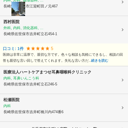
内科, 外科, 循環器科, ...
長崎県佐世保市
江迎町田ノ元467
西村医院
外科, 内科, 消化器科, ...
長崎県佐世保市
吉井町立石454-1
5
口コミ:
1
件
医師は非常に温厚で、親切な方です。色々な相談も気軽にできるし、相談の回
答も親切な言い回しで答えてくれます。失礼な言い方だ...
続きを読む
医療法人ハートケア
まつせ耳鼻咽喉科クリニック
内科, 耳鼻いんこう科
長崎県佐世保市
吉井町立石246-5
松瀬医院
内科
長崎県佐世保市
吉井町橋川内474番6