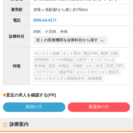
最寄駅
潜竜ヶ滝駅
(駅から
東に約750m
)
電話
0956-64-4177
内科
、
小児科
、
外科
診療科目
近くの医療機関を診療科目から探す
オンライン診療
ネット受付
電話予約
夜間
日祝
女性医師
スマホ保険証
入院可
キッズ
クレカ
特徴
駐車場
英語
外国語
大病院
がん
在宅
訪問
DPC
バリアフリー
感染予防
セカンドオピニオン受診可
セカンドオピニオン情報提供可
地域連携
直近の求人を確認する
[PR]
医師の方
看護師の方
診療案内