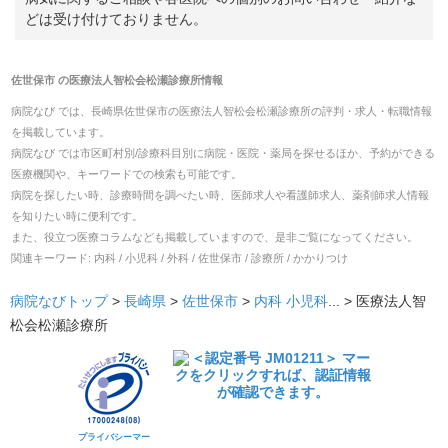
どは受け付けておりません。
佐世保市
の
医療法人智松会松瀬診療所
情報
病院なび では、
長崎県
佐世保市
の
医療法人智松会松瀬診療所
の
評判・求人・転職
情報
を掲載しています。
病院なび では市区町村別/診療科目別に病院・医院・薬局を探せるほか、予約ができる
医療機関や、キーワードでの検索も可能です。
病院を探したい時、診療時間を調べたい時、医師求人や看護師求人、薬剤師求人情報
を知りたい時に便利です。
また、役立つ医療コラムなども掲載していますので、是非ご覧になってください。
関連キーワード:
内科 / 小児科 / 外科 / 佐世保市 / 診療所 / かかりつけ
病院なびトップ
>
長崎県
>
佐世保市
>
内科
小児科
... >
医療法人智
松会松瀬診療所
プライバシーマー