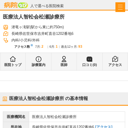
病院なび
人で選べる医院検索
医療法人智松会松瀬診療所
潜竜ヶ滝駅
(駅から
東に約750m
)
長崎県佐世保市吉井町直谷1202番地6
内科
小児科
外科
※
2
1
93
アクセス数
7月
:
6月
:
過去12ヶ月:
医院トップ
診療案内
医師
口コミ(
0
)
アクセス
医療法人智松会松瀬診療所
の基本情報
医療機関名
医療法人智松会松瀬診療所
所在地
長崎県佐世保市吉井町直谷1202番地6
[アクセス]