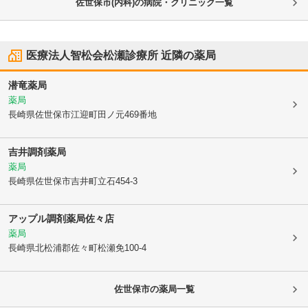
佐世保市(内科)の病院・クリニック一覧
医療法人智松会松瀬診療所
近隣の薬局
潜竜薬局
薬局
長崎県佐世保市
江迎町田ノ元469番地
吉井調剤薬局
薬局
長崎県佐世保市
吉井町立石454-3
アップル調剤薬局佐々店
薬局
長崎県北松浦郡佐々町
松瀬免100-4
佐世保市
の薬局一覧