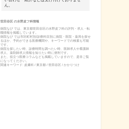
ん。
世田谷区
の
水野皮フ科
情報
病院なび では、
東京都
世田谷区
の
水野皮フ科
の
評判・求人・転
職
情報を掲載しています。
病院なび では市区町村別/診療科目別に病院・医院・薬局を探せ
るほか、予約ができる医療機関や、キーワードでの検索も可能
です。
病院を探したい時、診療時間を調べたい時、医師求人や看護師
求人、薬剤師求人情報を知りたい時に便利です。
また、役立つ医療コラムなども掲載していますので、是非ご覧
になってください。
関連キーワード:
皮膚科 / 東京都 / 世田谷区 / かかりつけ