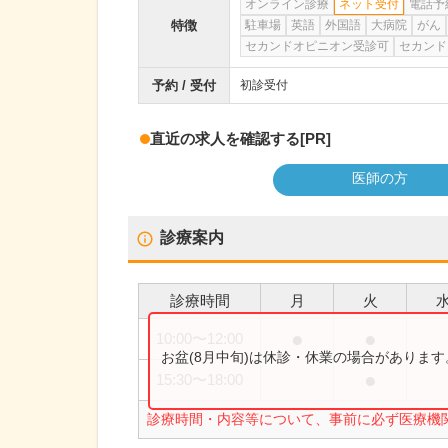
オンライン診療
ネット受付
電話予
特徴
駐車場
英語
外国語
大病院
がん
セカンドオピニオン受診可
セカンド
予約 / 受付
初診受付
直近の求人を確認する
[PR]
医師の方
診療案内
診療時間
月
火
●
●
10:00
〜
12:00
お盆(8月中旬)は休診・休業の場合がありま
●
15:30
〜
18:00
診療時間・内容等について、事前に必ず医療機