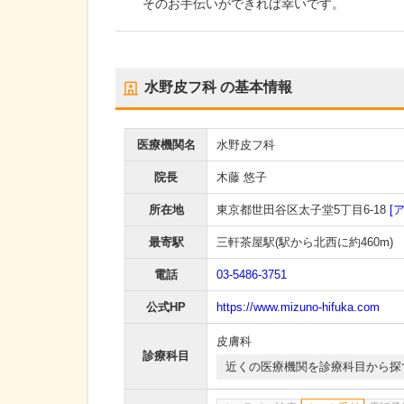
そのお手伝いができれば幸いです。
水野皮フ科
の基本情報
医療機関名
水野皮フ科
院長
木藤 悠子
所在地
東京都世田谷区太子堂5丁目6-18
[
最寄駅
三軒茶屋駅
(駅から
北西に約460m
)
電話
03-5486-3751
公式HP
https://www.mizuno-hifuka.com
皮膚科
診療科目
近くの医療機関を診療科目から探