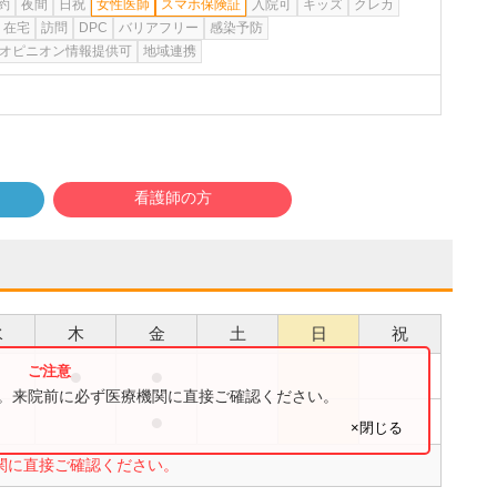
約
夜間
日祝
女性医師
スマホ保険証
入院可
キッズ
クレカ
在宅
訪問
DPC
バリアフリー
感染予防
オピニオン情報提供可
地域連携
看護師の方
水
木
金
土
日
祝
●
●
す。来院前に必ず医療機関に直接ご確認ください。
●
×閉じる
関に直接ご確認ください。