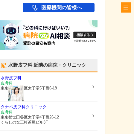
医療機関の皆様へ
水野皮フ科
近隣の病院・クリニック
水野皮フ科
皮膚科
東京都世田谷区
太子堂5丁目6-18
タナベ皮フ科クリニック
皮膚科
東京都世田谷区
太子堂4丁目26-12
くらしの友三軒茶屋ビル3F