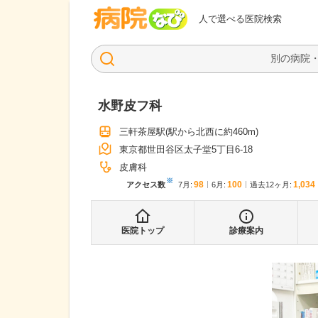
病院なび
人で選べる医院検索
水野皮フ科
三軒茶屋駅
(駅から
北西に約460m
)
東京都世田谷区太子堂5丁目6-18
皮膚科
※
98
100
1,034
アクセス数
7月
:
6月
:
過去12ヶ月:
医院トップ
診療案内