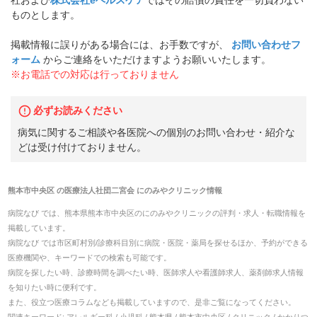
社および
株式会社eヘルスケア
ではその賠償の責任を一切負わない
ものとします。
掲載情報に誤りがある場合には、お手数ですが、
お問い合わせフ
ォーム
からご連絡をいただけますようお願いいたします。
※お電話での対応は行っておりません
必ずお読みください
病気に関するご相談や各医院への個別のお問い合わせ・紹介な
どは受け付けておりません。
熊本市中央区
の
医療法人社団二宮会 にのみやクリニック
情報
病院なび では、
熊本県
熊本市中央区
の
にのみやクリニック
の
評判・求人・転職
情報を
掲載しています。
病院なび では市区町村別/診療科目別に病院・医院・薬局を探せるほか、予約ができる
医療機関や、キーワードでの検索も可能です。
病院を探したい時、診療時間を調べたい時、医師求人や看護師求人、薬剤師求人情報
を知りたい時に便利です。
また、役立つ医療コラムなども掲載していますので、是非ご覧になってください。