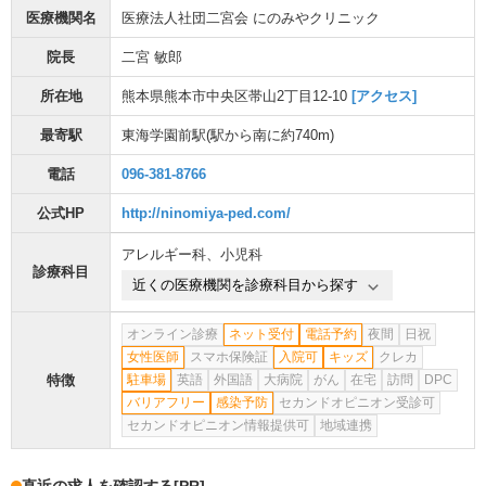
医療機関名
医療法人社団二宮会 にのみやクリニック
院長
二宮 敏郎
所在地
熊本県熊本市中央区帯山2丁目12-10
[アクセス]
最寄駅
東海学園前駅
(駅から
南に約740m
)
電話
096-381-8766
公式HP
http://ninomiya-ped.com/
アレルギー科
、
小児科
診療科目
近くの医療機関を診療科目から探す
オンライン診療
ネット受付
電話予約
夜間
日祝
女性医師
スマホ保険証
入院可
キッズ
クレカ
特徴
駐車場
英語
外国語
大病院
がん
在宅
訪問
DPC
バリアフリー
感染予防
セカンドオピニオン受診可
セカンドオピニオン情報提供可
地域連携