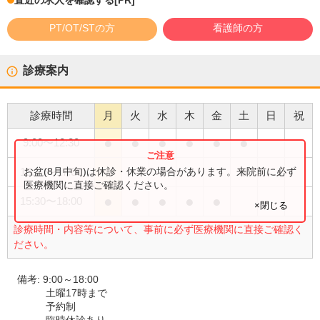
直近の求人を確認する
[PR]
PT/OT/STの方
看護師の方
診療案内
診療時間
月
火
水
木
金
土
日
祝
●
●
●
●
●
●
9:00
〜
12:30
●
お盆(8月中旬)は休診・休業の場合があります。来院前に必ず
15:30
〜
17:00
医療機関に直接ご確認ください。
●
●
●
●
●
15:30
〜
18:00
×閉じる
診療時間・内容等について、事前に必ず医療機関に直接ご確認く
ださい。
備考:
9:00～18:00
土曜17時まで
予約制