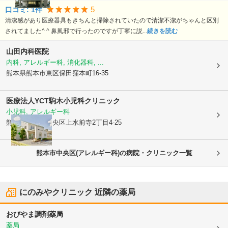
5
口コミ:
1
件
清潔感があり医療器具もきちんと掃除されていたので清潔不潔がちゃんと区別
されてました^ ^ 鼻風邪で行ったのですが丁寧に説...
続きを読む
山田内科医院
内科, アレルギー科, 消化器科, ...
熊本県熊本市東区
保田窪本町16-35
医療法人YCT
駒木小児科クリニック
小児科, アレルギー科
熊本県熊本市中央区
上水前寺2丁目4-25
熊本市中央区(アレルギー科)の病院・クリニック一覧
にのみやクリニック
近隣の薬局
おびやま調剤薬局
薬局