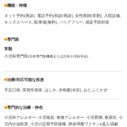
機能・特徴
ネット予約(再診)
電話予約(初診/再診)
女性医師(常勤)
入院設備
キッズスペース
駐車場(無料)
バリアフリー
感染予防対策
専門医
常勤
小児科専門医
(日本専門医機構または日本小児科学会)
治療/対応可能な疾患
手足口病
突発性発疹
はしか
水疱瘡(水痘)
おたふくかぜ
専門的な治療・特色
小児科アレルギー
小児喘息
食物アレルギー
小児肥満
夜尿症
小
児内分泌疾患
小児の定期予防接種
肺炎球菌ワクチン(成人/高齢