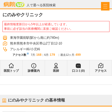
病院なび
人で選べる医院検索
にのみやクリニック
最終情報更新日から5年以上が経過しています。
事前に必ず該当の医療機関に直接ご確認ください。
東海学園前駅
(駅から
南に約740m
)
熊本県熊本市中央区帯山2丁目12-10
アレルギー科
小児科
※
168
179
499
アクセス数
7月
:
6月
:
過去12ヶ月:
医院トップ
診療案内
医師
口コミ(
0
)
アクセス
にのみやクリニック
の基本情報