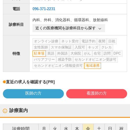
電話
096-371-2231
内科
、
外科
、
消化器科
、
循環器科
、
放射線科
診療科目
近くの医療機関を診療科目から探す
オンライン診療
ネット受付
電話予約
夜間
日祝
女性医師
スマホ保険証
入院可
キッズ
クレカ
特徴
駐車場
英語
外国語
大病院
がん
在宅
訪問
DPC
バリアフリー
感染予防
セカンドオピニオン受診可
セカンドオピニオン情報提供可
地域連携
直近の求人を確認する
[PR]
医師の方
看護師の方
診療案内
診療時間
月
火
水
木
金
土
日
祝