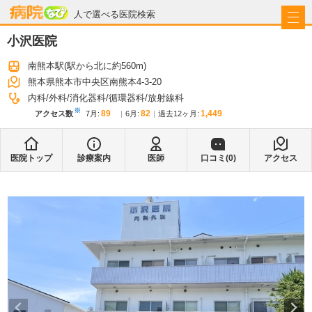
病院なび
人で選べる医院検索
小沢医院
南熊本駅
(駅から
北に約560m
)
熊本県熊本市中央区南熊本4-3-20
内科
外科
消化器科
循環器科
放射線科
※
89
82
1,449
アクセス数
7月
:
6月
:
過去12ヶ月:
医院トップ
診療案内
医師
口コミ(
0
)
アクセス