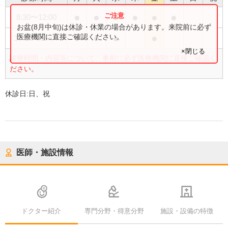
●
●
●
●
●
●
8:30
〜
12:00
お盆(8月中旬)は休診・休業の場合があります。来院前に必ず
●
●
●
●
医療機関に直接ご確認ください。
13:30
〜
17:00
×閉じる
診療時間・内容等について、事前に必ず医療機関に直接ご確認く
ださい。
休診日:
日、祝
医師・施設情報
ドクター紹介
専門分野・得意分野
施設・設備の特徴