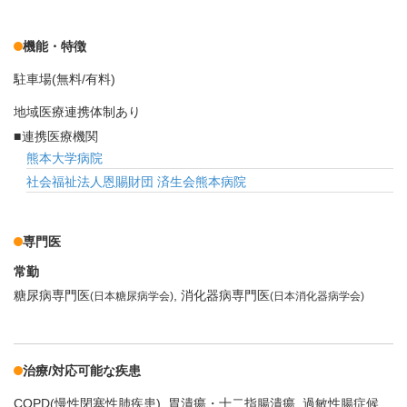
機能・特徴
駐車場(無料/有料)
地域医療連携体制あり
連携医療機関
熊本大学病院
社会福祉法人恩賜財団 済生会熊本病院
専門医
常勤
糖尿病専門医
消化器病専門医
(日本糖尿病学会)
(日本消化器病学会)
治療/対応可能な疾患
COPD(慢性閉塞性肺疾患)
胃潰瘍・十二指腸潰瘍
過敏性腸症候