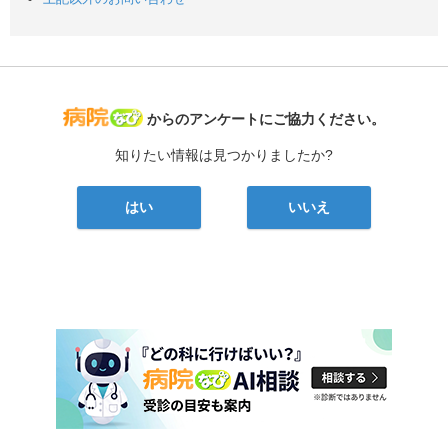
病院なび
からのアンケートにご協力ください。
知りたい情報は見つかりましたか?
はい
いいえ