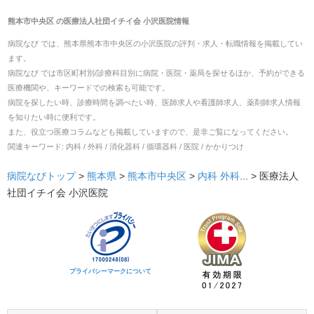
熊本市中央区
の
医療法人社団イチイ会 小沢医院
情報
病院なび では、
熊本県
熊本市中央区
の
小沢医院
の
評判・求人・転職
情報を掲載してい
ます。
病院なび では市区町村別/診療科目別に病院・医院・薬局を探せるほか、予約ができる
医療機関や、キーワードでの検索も可能です。
病院を探したい時、診療時間を調べたい時、医師求人や看護師求人、薬剤師求人情報
を知りたい時に便利です。
また、役立つ医療コラムなども掲載していますので、是非ご覧になってください。
関連キーワード:
内科 / 外科 / 消化器科 / 循環器科 / 医院 / かかりつけ
病院なびトップ
>
熊本県
>
熊本市中央区
>
内科
外科
... >
医療法人
社団イチイ会 小沢医院
プライバシーマークについて