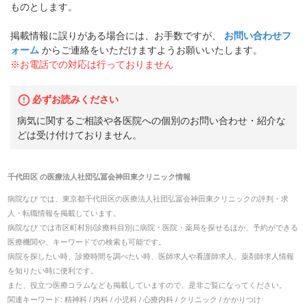
ものとします。
掲載情報に誤りがある場合には、お手数ですが、
お問い合わせフ
ォーム
からご連絡をいただけますようお願いいたします。
※お電話での対応は行っておりません
必ずお読みください
病気に関するご相談や各医院への個別のお問い合わせ・紹介な
どは受け付けておりません。
千代田区
の
医療法人社団弘冨会神田東クリニック
情報
病院なび では、
東京都
千代田区
の
医療法人社団弘冨会神田東クリニック
の
評判・求
人・転職
情報を掲載しています。
病院なび では市区町村別/診療科目別に病院・医院・薬局を探せるほか、予約ができる
医療機関や、キーワードでの検索も可能です。
病院を探したい時、診療時間を調べたい時、医師求人や看護師求人、薬剤師求人情報
を知りたい時に便利です。
また、役立つ医療コラムなども掲載していますので、是非ご覧になってください。
関連キーワード:
精神科 / 内科 / 小児科 / 心療内科 / クリニック / かかりつけ