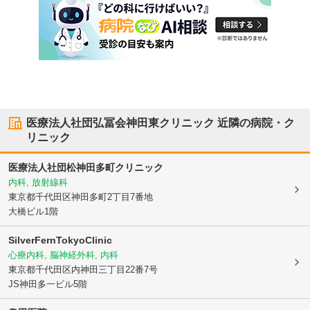
医療法人社団弘冨会神田東クリニック
近隣の病院・ク
リニック
医療法人社団松神田多町クリニック
内科, 放射線科
東京都千代田区
神田多町2丁目7番地
大橋ビル1階
SilverFernTokyoClinic
心療内科, 脳神経外科, 内科
東京都千代田区
内神田三丁目22番7号
JS神田多一ビル5階