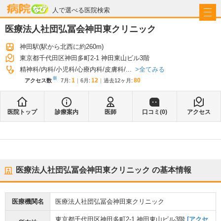
病院なび
人で選べる医院検索
医療法人社団弘冨会神田東クリニック
神田駅
(駅から
北西に約260m
)
東京都千代田区神田多町2-1 神田東山ビル3階
全てみる
精神科
内科
小児科
心療内科
皮膚科
...
※
1
12
80
アクセス数
7月
:
6月
:
過去12ヶ月:
医院トップ
診療案内
医師
口コミ(
0
)
アクセス
医療法人社団弘冨会神田東クリニック
の基本情報
医療機関名
医療法人社団弘冨会神田東クリニック
東京都千代田区神田多町2-1 神田東山ビル3階
[アクセ