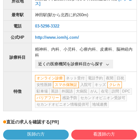
所在地
ス]
最寄駅
神田駅
(駅から
北西に約260m
)
電話
03-5298-3322
公式HP
http://www.iomhj.com/
精神科
、
内科
、
小児科
、
心療内科
、
皮膚科
、
脳神経内
科
診療科目
近くの医療機関を診療科目から探す
オンライン診療
ネット受付
電話予約
夜間
日祝
女性医師
スマホ保険証
入院可
キッズ
クレカ
特徴
駐車場
英語
外国語
大病院
がん
在宅
訪問
DPC
バリアフリー
感染予防
セカンドオピニオン受診可
セカンドオピニオン情報提供可
地域連携
直近の求人を確認する
[PR]
医師の方
看護師の方