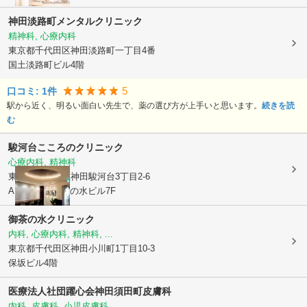
神田淡路町メンタルクリニック
精神科, 心療内科
東京都千代田区
神田淡路町一丁目4番
国土淡路町ビル4階
5
口コミ:
1
件
駅から近く、明るい面白い先生で、薬の選び方が上手いと思います。
続きを読
む
駿河台こころのクリニック
心療内科, 精神科
東京都千代田区
神田駿河台3丁目2-6
A・PLAZA御茶の水ビル7F
御茶の水クリニック
内科, 心療内科, 精神科, ...
東京都千代田区
神田小川町1丁目10-3
保坂ピル4階
医療法人社団躍心会神田須田町皮膚科
内科, 皮膚科, 小児皮膚科, ...