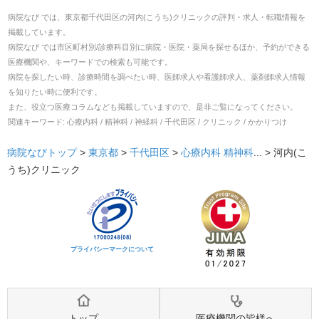
病院なび では、
東京都
千代田区
の
河内(こうち)クリニック
の
評判・求人・転職
情報を
掲載しています。
病院なび では市区町村別/診療科目別に病院・医院・薬局を探せるほか、予約ができる
医療機関や、キーワードでの検索も可能です。
病院を探したい時、診療時間を調べたい時、医師求人や看護師求人、薬剤師求人情報
を知りたい時に便利です。
また、役立つ医療コラムなども掲載していますので、是非ご覧になってください。
関連キーワード:
心療内科 / 精神科 / 神経科 / 千代田区 / クリニック / かかりつけ
病院なびトップ
>
東京都
>
千代田区
>
心療内科
精神科
... >
河内(こ
うち)クリニック
プライバシーマークについて
トップ
医療機関の皆様へ