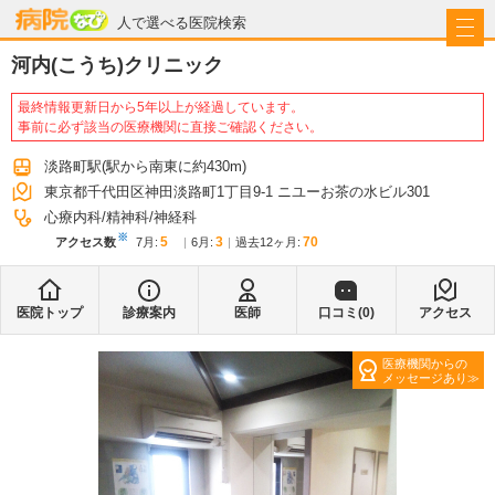
病院なび
人で選べる医院検索
河内(こうち)クリニック
最終情報更新日から5年以上が経過しています。
事前に必ず該当の医療機関に直接ご確認ください。
淡路町駅
(駅から
南東に約430m
)
東京都千代田区神田淡路町1丁目9-1 ニユーお茶の水ビル301
心療内科
精神科
神経科
※
5
3
70
アクセス数
7月
:
6月
:
過去12ヶ月:
医院トップ
診療案内
医師
口コミ(
0
)
アクセス
医療機関からの
メッセージあり