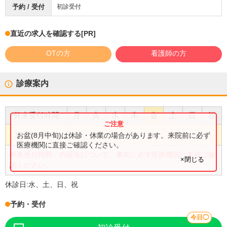
予約 / 受付
初診受付
直近の求人を確認する
[PR]
OTの方
看護師の方
診療案内
外来受付時間
月
火
水
木
金
土
日
祝
●
●
●
●
13:00
〜
19:00
お盆(8月中旬)は休診・休業の場合があります。来院前に必ず
医療機関に直接ご確認ください。
外来受付時間・内容等について、事前に必ず医療機関に直接ご確
×閉じる
認ください。
休診日:
水、土、日、祝
予約・受付
今日◯