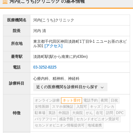
河内(こうち)クリニック
の基本情報
医療機関名
河内(こうち)クリニック
院長
河内 清
東京都千代田区神田淡路町1丁目9-1 ニユーお茶の水ビ
所在地
ル301
[アクセス]
最寄駅
淡路町駅
(駅から
南東に約430m
)
電話
03-3252-8225
心療内科
、
精神科
、
神経科
診療科目
近くの医療機関を診療科目から探す
オンライン診療
ネット受付
電話予約
夜間
日祝
女性医師
スマホ保険証
入院可
キッズ
クレカ
特徴
駐車場
英語
外国語
大病院
がん
在宅
訪問
DPC
バリアフリー
感染予防
セカンドオピニオン受診可
セカンドオピニオン情報提供可
地域連携