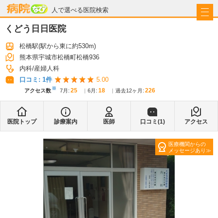
病院なび
人で選べる医院検索
くどう日日医院
松橋駅
(駅から
東に約530m
)
熊本県宇城市松橋町松橋936
内科
産婦人科
口コミ:
1
件
5.00
※
25
18
226
アクセス数
7月
:
6月
:
過去12ヶ月:
医院トップ
診療案内
医師
口コミ(
1
)
アクセス
医療機関からの
メッセージあり