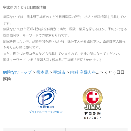
宇城市
の
くどう日日医院
情報
病院なび では、
熊本県
宇城市
の
くどう日日医院
の
評判・求人・転職
情報を掲載してい
ます。
病院なび では市区町村別/診療科目別に病院・医院・薬局を探せるほか、予約ができる
医療機関や、キーワードでの検索も可能です。
病院を探したい時、診療時間を調べたい時、医師求人や看護師求人、薬剤師求人情報
を知りたい時に便利です。
また、役立つ医療コラムなども掲載していますので、是非ご覧になってください。
関連キーワード:
内科 / 産婦人科 / 熊本県 / 宇城市 / 医院 / かかりつけ
病院なびトップ
>
熊本県
>
宇城市
>
内科
産婦人科
... >
くどう日日
医院
プライバシーマークについて