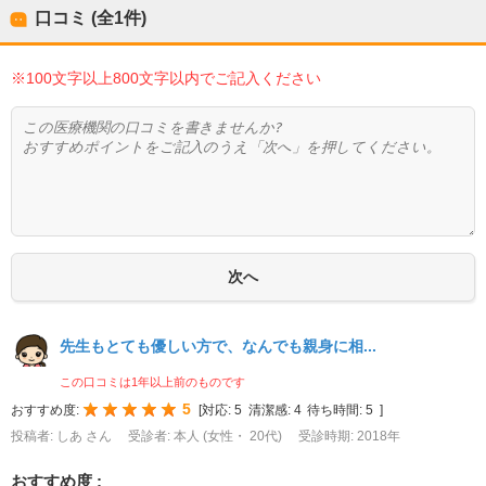
口コミ (全
1
件)
※100文字以上800文字以内でご記入ください
先生もとても優しい方で、なんでも親身に相...
この口コミは1年以上前のものです
5
おすすめ度:
[
対応:
5
清潔感:
4
待ち時間:
5
]
投稿者: しあ さん
受診者: 本人 (女性・ 20代)
受診時期: 2018年
おすすめ度 :