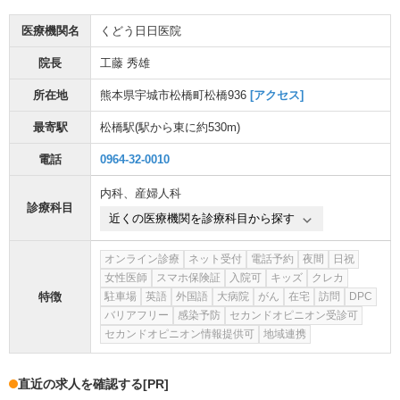
医療機関名
くどう日日医院
院長
工藤 秀雄
所在地
熊本県宇城市松橋町松橋936
[アクセス]
最寄駅
松橋駅
(駅から
東に約530m
)
電話
0964-32-0010
内科
、
産婦人科
診療科目
近くの医療機関を診療科目から探す
オンライン診療
ネット受付
電話予約
夜間
日祝
女性医師
スマホ保険証
入院可
キッズ
クレカ
特徴
駐車場
英語
外国語
大病院
がん
在宅
訪問
DPC
バリアフリー
感染予防
セカンドオピニオン受診可
セカンドオピニオン情報提供可
地域連携
直近の求人を確認する
[PR]