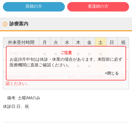
医師の方
看護師の方
診療案内
外来受付時間
月
火
水
木
金
土
日
祝
●
●
●
●
●
●
9:00
〜
12:00
お盆(8月中旬)は休診・休業の場合があります。来院前に必ず
●
●
●
●
●
医療機関に直接ご確認ください。
14:00
〜
18:00
×閉じる
外来受付時間・内容等について、事前に必ず医療機関に直接ご確
認ください。
備考:
土曜AMのみ
休診日:
日、祝