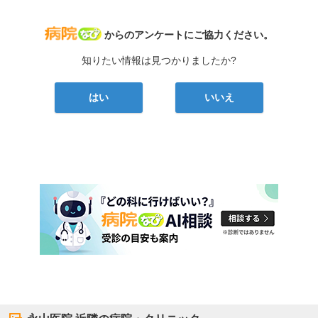
病院なび
からのアンケートにご協力ください。
知りたい情報は見つかりましたか?
はい
いいえ