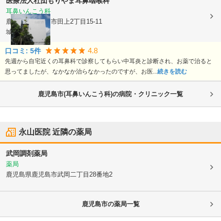
医療法人社団
もりやま耳鼻咽喉科
耳鼻いんこう科
鹿児島県鹿児島市
田上2丁目15-11
城ケ平ビル
4.8
口コミ:
5
件
先週から自宅近くの耳鼻科で診察してもらい中耳炎と診断され、お薬で治ると
思ってましたが、なかなか治らなかったのですが、お医...
続きを読む
鹿児島市(耳鼻いんこう科)の病院・クリニック一覧
永山医院
近隣の薬局
武岡調剤薬局
薬局
鹿児島県鹿児島市
武岡二丁目28番地2
鹿児島市
の薬局一覧