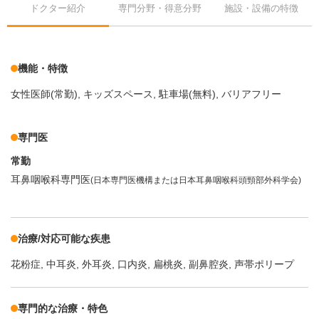
ドクター紹介
専門分野・得意分野
施設・設備の特徴
機能・特徴
女性医師(常勤)
キッズスペース
駐車場(無料)
バリアフリー
専門医
常勤
耳鼻咽喉科専門医
(日本専門医機構または日本耳鼻咽喉科頭頸部外科学会)
治療/対応可能な疾患
花粉症
中耳炎
外耳炎
口内炎
扁桃炎
副鼻腔炎
声帯ポリープ
専門的な治療・特色