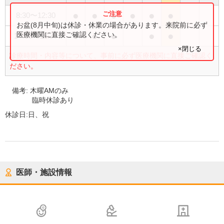
●
●
●
●
●
●
8:30
〜
12:30
お盆(8月中旬)は休診・休業の場合があります。来院前に必ず
●
●
●
●
●
医療機関に直接ご確認ください。
14:00
〜
18:30
×閉じる
診療時間・内容等について、事前に必ず医療機関に直接ご確認く
ださい。
備考:
木曜AMのみ
臨時休診あり
休診日:
日、祝
医師・施設情報