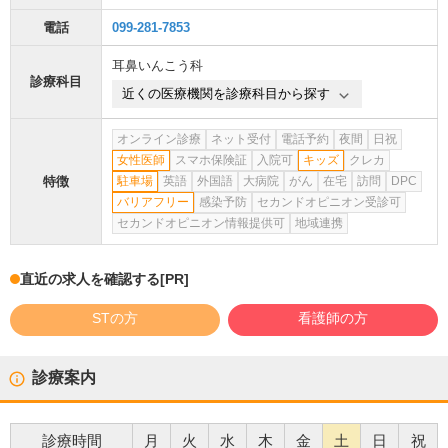
電話
099-281-7853
耳鼻いんこう科
診療科目
近くの医療機関を診療科目から探す
オンライン診療
ネット受付
電話予約
夜間
日祝
女性医師
スマホ保険証
入院可
キッズ
クレカ
特徴
駐車場
英語
外国語
大病院
がん
在宅
訪問
DPC
バリアフリー
感染予防
セカンドオピニオン受診可
セカンドオピニオン情報提供可
地域連携
直近の求人を確認する
[PR]
STの方
看護師の方
診療案内
診療時間
月
火
水
木
金
土
日
祝