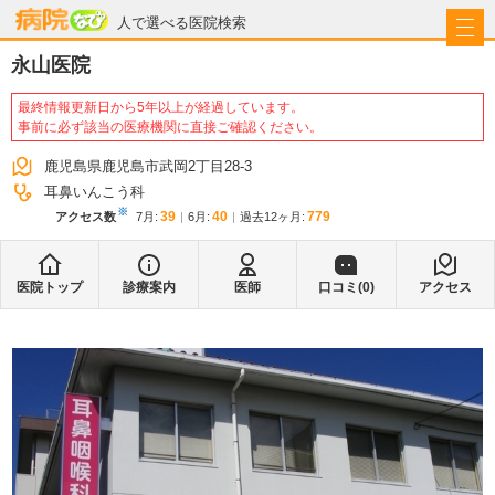
病院なび
人で選べる医院検索
永山医院
最終情報更新日から5年以上が経過しています。
事前に必ず該当の医療機関に直接ご確認ください。
鹿児島県鹿児島市武岡2丁目28-3
耳鼻いんこう科
※
39
40
779
アクセス数
7月
:
6月
:
過去12ヶ月:
医院トップ
診療案内
医師
口コミ(
0
)
アクセス