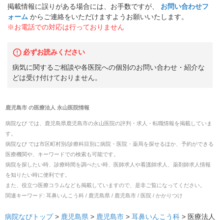
掲載情報に誤りがある場合には、お手数ですが、
お問い合わせフ
ォーム
からご連絡をいただけますようお願いいたします。
※お電話での対応は行っておりません
必ずお読みください
病気に関するご相談や各医院への個別のお問い合わせ・紹介な
どは受け付けておりません。
鹿児島市
の
医療法人 永山医院
情報
病院なび では、
鹿児島県
鹿児島市
の
永山医院
の
評判・求人・転職
情報を掲載していま
す。
病院なび では市区町村別/診療科目別に病院・医院・薬局を探せるほか、予約ができる
医療機関や、キーワードでの検索も可能です。
病院を探したい時、診療時間を調べたい時、医師求人や看護師求人、薬剤師求人情報
を知りたい時に便利です。
また、役立つ医療コラムなども掲載していますので、是非ご覧になってください。
関連キーワード:
耳鼻いんこう科 / 鹿児島県 / 鹿児島市 / 医院 / かかりつけ
病院なびトップ
>
鹿児島県
>
鹿児島市
>
耳鼻いんこう科
>
医療法人